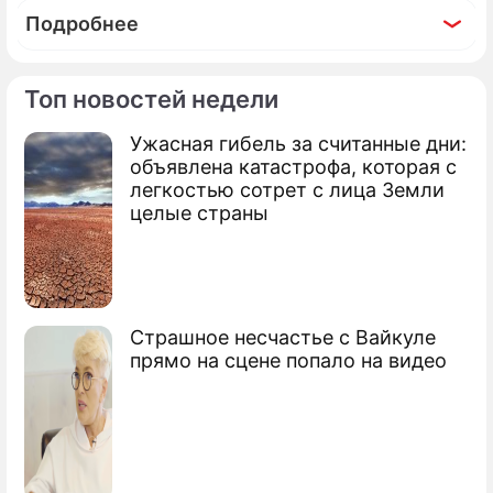
Подробнее
Топ новостей недели
Ужасная гибель за считанные дни:
По теме
объявлена катастрофа, которая с
легкостью сотрет с лица Земли
Продолжение: Меган Фокс
целые страны
родила ребенка после
расставания с изменщиком
Machine Gun Kelly
Страшное несчастье с Вайкуле
прямо на сцене попало на видео
Прогулка 38-летней Меган Фокс на
улице без укладки и макияжа вызвала
ажиотаж