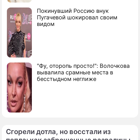
Меган Фокс
актриса, модель
Покинувший Россию внук
Пугачевой шокировал своим
видом
"Фу, оторопь просто!": Волочкова
вывалила срамные места в
бесстыдном неглиже
Сгорели дотла, но восстали из
пепла: как заброшенные развалины