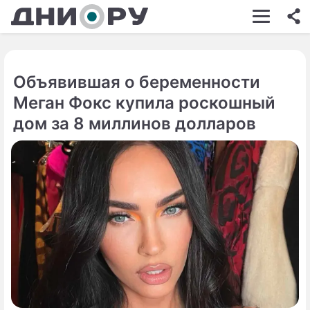
ШОУ-БИЗНЕС
АВТО
Объявившая о беременности
КИНО
Меган Фокс купила роскошный
НЕДВИЖИМОСТЬ
дом за 8 миллинов долларов
ЗДОРОВЬЕ
ЭКОНОМИКА
ПРОИСШЕСТВИЯ
СОННИК
СТИЛЬ ЖИЗНИ
СЕРИАЛЫ
ИГРЫ