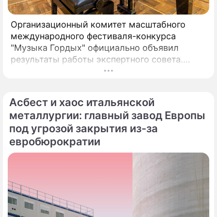
Организационный комитет масштабного
международного фестиваля-конкурса
"Музыка Гордых" официально объявил
результаты работы экспертного совета.
После длительного и тщательного изучения
более чем двух тысяч заявок был
сформирован шорт-лист из 100 лучших
Асбест и хаос итальянской
исполнителей.
металлургии: главный завод Европы
под угрозой закрытия из-за
евробюрократии