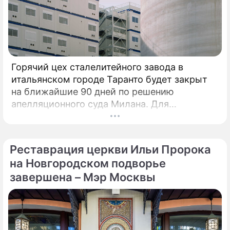
Горячий цех сталелитейного завода в
итальянском городе Таранто будет закрыт
на ближайшие 90 дней по решению
апелляционного суда Милана. Для
возобновления производства необходимо
убрать все асбестовые элементы
конструкций и оборудования из цеха,
Реставрация церкви Ильи Пророка
сообщает портал Eurometal.
на Новгородском подворье
Металлургический завод компании Acciaierie
завершена – Мэр Москвы
d'Italia (ADI), ранее известной как Ilva
(Ильва), является крупнейшим на
территории Европы.