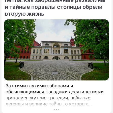
и тайные подвалы столицы обрели
вторую жизнь
За этими глухими заборами и
обсыпающимися фасадами десятилетиями
прятались жуткие трагедии, забытые
легенды и великие тайны, о которых
миллионы прохожих даже не догадывались.