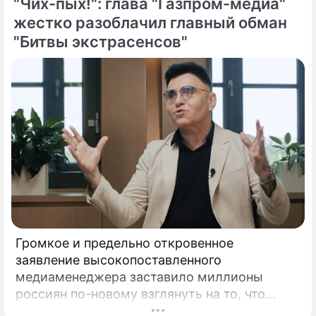
"Чих-пых!": глава "Газпром-медиа"
жестко разоблачил главный обман
"Битвы экстрасенсов"
Громкое и предельно откровенное
заявление высокопоставленного
медиаменеджера заставило миллионы
россиян по-новому взглянуть на то, что
годами происходит на экране главного