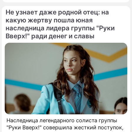
развлекательного телеканала страны.
Не узнает даже родной отец: на
Генеральный директор мощнейшего
холдинга "Газпром-медиа" Александр Жаров
какую жертву пошла юная
решился на неожидаемый и крайне острый
наследница лидера группы "Руки
демарш.
Вверх!" ради денег и славы
Наследница легендарного солиста группы
"Руки Вверх!" совершила жесткий поступок,