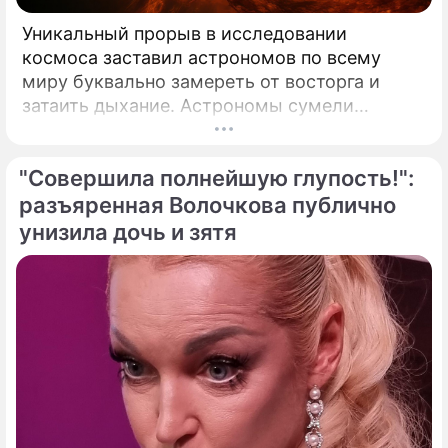
Уникальный прорыв в исследовании
космоса заставил астрономов по всему
миру буквально замереть от восторга и
затаить дыхание. Астрономы сумели
совершить невозможное и заглянуть в
самое сердце нашего светила с небывалой
"Совершила полнейшую глупость!":
доселе четкостью.
разъяренная Волочкова публично
унизила дочь и зятя