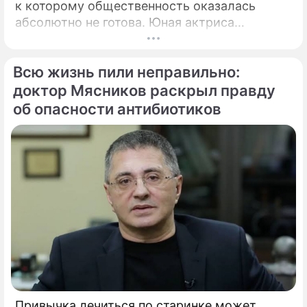
к которому общественность оказалась
абсолютно не готова. Юная актриса
Вероника Жукова, дочь бессменного лидера
группы "Руки Вверх!" Сергея Жукова,
Всю жизнь пили неправильно:
заставила взрогнуть своих многочисленных
поклонников.
доктор Мясников раскрыл правду
об опасности антибиотиков
Привычка лечиться по старинке может