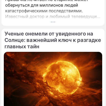
обернуться для миллионов людей
катастрофическими последствиями.
Известный доктор и любимый телеведущий
миллионов Александр Мясников обратил
внимание на колоссальный переворот в
Ученые онемели от увиденного на
мировой медицине, который буквально
перечеркнул все наши прошлые
Солнце: важнейший ключ к разгадке
представления о здоровье.
главных тайн