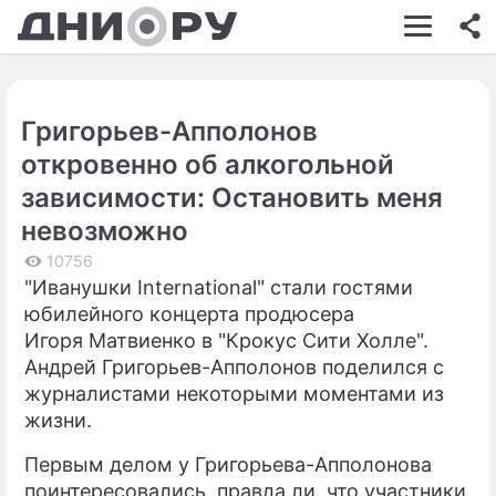
ШОУ-БИЗНЕС
АВТО
Григорьев-Апполонов
КИНО
откровенно об алкогольной
НЕДВИЖИМОСТЬ
зависимости: Остановить меня
невозможно
ЗДОРОВЬЕ
10756
ЭКОНОМИКА
"Иванушки International" стали гостями
юбилейного концерта продюсера
ПРОИСШЕСТВИЯ
Игоря Матвиенко в "Крокус Сити Холле".
СОННИК
Андрей Григорьев-Апполонов поделился с
журналистами некоторыми моментами из
СТИЛЬ ЖИЗНИ
жизни.
СЕРИАЛЫ
Первым делом у Григорьева-Апполонова
поинтересовались, правда ли, что участники
ИГРЫ