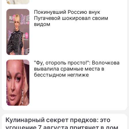
Покинувший Россию внук
Пугачевой шокировал своим
видом
"Фу, оторопь просто!": Волочкова
вывалила срамные места в
бесстыдном неглиже
Кулинарный секрет предков: это
угощение 7 августа притянет в дом