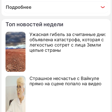
Подробнее
Топ новостей недели
Ужасная гибель за считанные дни:
По теме
объявлена катастрофа, которая с
легкостью сотрет с лица Земли
Проклятие "Иванушек": пьющего
целые страны
Григорьева-Апполонова предупредили
об опасности
Рыжий из "Иванушек" публично
опростоволосился
Страшное несчастье с Вайкуле
прямо на сцене попало на видео