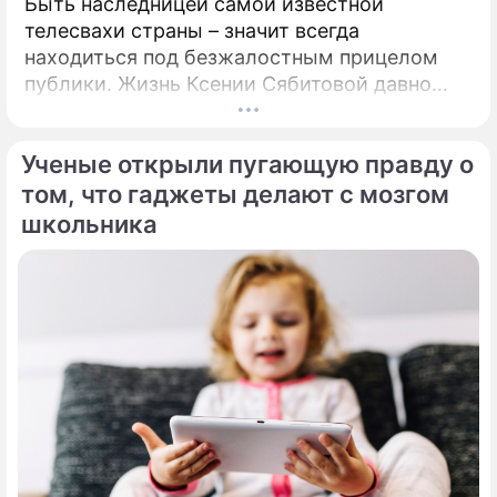
Быть наследницей самой известной
телесвахи страны – значит всегда
находиться под безжалостным прицелом
публики. Жизнь Ксении Сябитовой давно
рассматривают под мощной лупой.
Ученые открыли пугающую правду о
том, что гаджеты делают с мозгом
школьника