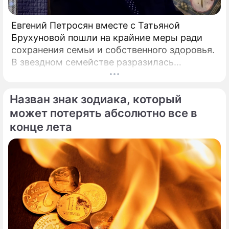
Евгений Петросян вместе с Татьяной
Брухуновой пошли на крайние меры ради
сохранения семьи и собственного здоровья.
В звездном семействе разразилась
настоящая тихая драма, которая вынудила
артистов действовать без промедления.
Назван знак зодиака, который
может потерять абсолютно все в
конце лета