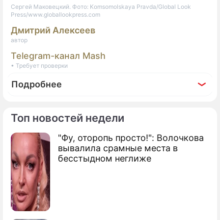
Сергей Маковецкий. Фото: Komsomolskaya Pravda/Global Look
Press/www.globallookpress.com
Дмитрий Алексеев
автор
Telegram-канал Mash
• Требует проверки
Подробнее
Топ новостей недели
"Фу, оторопь просто!": Волочкова
Фоторепортаж
вывалила срамные места в
Знаменитости пришли проститься с
бесстыдном неглиже
Владимиром Этушем