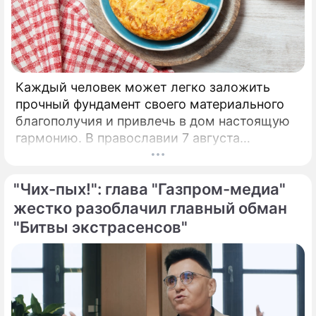
Каждый человек может легко заложить
прочный фундамент своего материального
благополучия и привлечь в дом настоящую
гармонию. В православии 7 августа
почитают память праведной Анны, матери
Пресвятой Богородицы.
"Чих-пых!": глава "Газпром-медиа"
жестко разоблачил главный обман
"Битвы экстрасенсов"