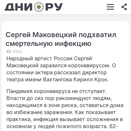
ШОУ-БИЗНЕС
АВТО
Сергей Маковецкий подхватил
КИНО
смертельную инфекцию
НЕДВИЖИМОСТЬ
4882
Народный артист России Сергей
ЗДОРОВЬЕ
Маковецкий заразился коронавирусом. О
ЭКОНОМИКА
состоянии актера рассказал директор
театра имени Вахтангова Кирилл Крок.
ПРОИСШЕСТВИЯ
Пандемия коронавируса не отступает.
СОННИК
Власти до сих пор рекомендуют людям,
находящимся в зоне риска, оставаться дома
СТИЛЬ ЖИЗНИ
во избежание заражения. Как показывает
СЕРИАЛЫ
практика, инфекция вызывает осложнения в
основном у людей пожилого возраста. 62-
ИГРЫ