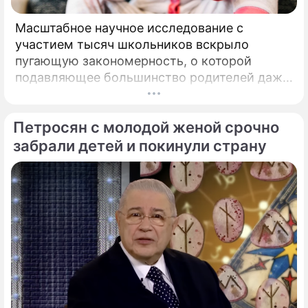
Масштабное научное исследование с
участием тысяч школьников вскрыло
пугающую закономерность, о которой
подавляющее большинство родителей даже
не догадывалось. Привычка дарить ребенку
смартфон с беспрепятственным доступом к
Петросян с молодой женой срочно
социальным сетям в младшем
подростковом возрасте обворачивается
забрали детей и покинули страну
скрытым провалом в учебе.