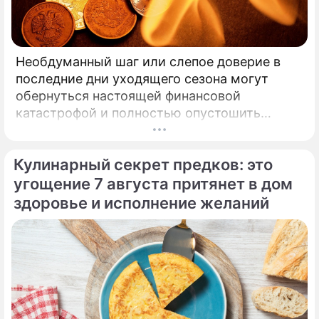
По теме
Продолжение: "Просто
пошлите всех": взорвавшийся
Необдуманный шаг или слепое доверие в
Маковецкий обматерил
последние дни уходящего сезона могут
журналистов
обернуться настоящей финансовой
катастрофой и полностью опустошить
кошелек. Известная шаманка и ясновидящая
Кажетта Ахметжанова выступила с
Кулинарный секрет предков: это
экстренным предупреждением для всех, кто
"Невероятная беда": Маковецкий об
привык легкомысленно относиться к своим
угощение 7 августа притянет в дом
ужасных последствиях коронавируса
сбережениям.
здоровье и исполнение желаний
Маковецкий о скандале вокруг сериала
"Зулейха открывает глаза": Чувства
истинно верующих оскорбить нельзя
Сергей Васильевич
Маковецкий
актер театра и кино