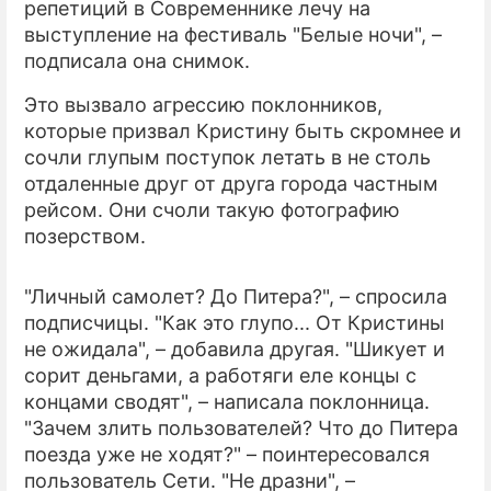
репетиций в Современнике лечу на
выступление на фестиваль "Белые ночи", –
ПРЕСС-РЕЛИЗЫ
подписала она снимок.
О ПРОЕКТЕ
Это вызвало агрессию поклонников,
которые призвал Кристину быть скромнее и
сочли глупым поступок летать в не столь
отдаленные друг от друга города частным
рейсом. Они счоли такую фотографию
позерством.
"Личный самолет? До Питера?", – спросила
подписчицы. "Как это глупо... От Кристины
не ожидала", – добавила другая. "Шикует и
сорит деньгами, а работяги еле концы с
концами сводят", – написала поклонница.
"Зачем злить пользователей? Что до Питера
поезда уже не ходят?" – поинтересовался
пользователь Сети. "Не дразни", –