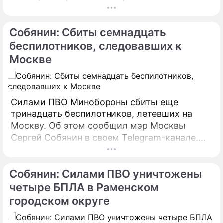
своем Telegram-канале. По его словам, в
настоящий момент силами МЧС
Собянин: Сбиты семнадцать
предпринимаются все меры по ликвидации
пожара.
беспилотников, следовавших к
Москве
Силами ПВО Минобороны сбиты еще
тринадцать беспилотников, летевших на
Москву. Об этом сообщил мэр Москвы
Сергей Собянин в своем Telegram-канале.
БПЛА уничтожены в городских округах
Раменское, Домодедово и Коломна.
Собянин: Силами ПВО уничтожены
четыре БПЛА в Раменском
городском округе