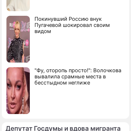
Орбакайте сделала заявление о
появлении внуков
Покинувший Россию внук
Пугачевой шокировал своим
Кристина Эдмундовна
видом
Орбакайте
певица, актриса
"Фу, оторопь просто!": Волочкова
вывалила срамные места в
бесстыдном неглиже
Депутат Госдумы и вдова мигранта