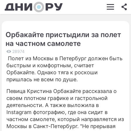
ШОУ-БИЗНЕС
АВТО
Орбакайте пристыдили за полет
КИНО
на частном самолете
НЕДВИЖИМОСТЬ
28974
Полет из Москвы в Петербург должен быть
ЗДОРОВЬЕ
быстрым и комфортным, считает
ЭКОНОМИКА
Орбакайте. Однако тяга к роскоши
пришлась не всем по душе.
ПРОИСШЕСТВИЯ
Певица Кристина Орбакайте рассказала о
СОННИК
своем плотном графике и гастрольной
деятельности. А также выложила в
СТИЛЬ ЖИЗНИ
Instagram фотографию, где она сидит в
СЕРИАЛЫ
частном самолете, который направляется из
Москвы в Санкт-Петербург. "Не прерывая
ИГРЫ