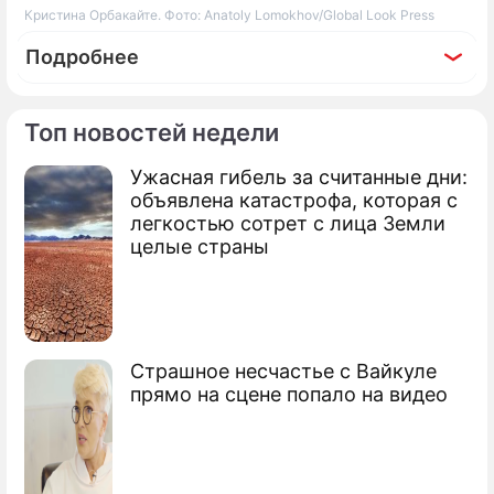
Кристина Орбакайте. Фото: Anatoly Lomokhov/Global Look Press
Подробнее
Топ новостей недели
Ужасная гибель за считанные дни:
По теме
объявлена катастрофа, которая с
легкостью сотрет с лица Земли
Продолжение: Какая гадость:
целые страны
дочь Пугачевой спуталась с
трансвеститами
Страшное несчастье с Вайкуле
прямо на сцене попало на видео
Отплясывающая в прозрачной одежде
Пугачева оказалась краше Орбакайте