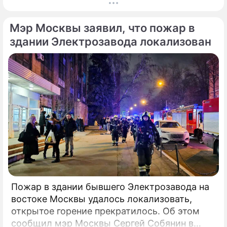
Калининградской области.
Соответствующее обращение (копия есть в
Мэр Москвы заявил, что пожар в
распоряжении редакции) депутат направил
6 февраля 2025 года председателю СК РФ
здании Электрозавода локализован
Александру Бастрыкину. В письме Кирьянов
отмечает, что число несчастных случаев в
регионе продолжает расти.
Пожар в здании бывшего Электрозавода на
востоке Москвы удалось локализовать,
открытое горение прекратилось. Об этом
сообщил мэр Москвы Сергей Собянин в