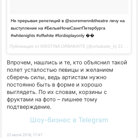
Не прерывая репетиций в @sovremenniktheatre лечу на
выступление на #БелыеНочиСанктПетербурга
#whitenights #offwhite #fordisplayonly ��
Публикация от
KRISTINA ORBAKAITE
(@orbakaite_k)
21 Июл 2018 в 5:02 PDT
Впрочем, нашлись и те, кто объяснил такой
полет усталостью певицы и желанием
сберечь силы, ведь артистам нужно
постоянно быть в форме и хорошо
выглядеть. По их словам, корзины с
фруктами на фото – лишнее тому
подтверждение.
Шоу-бизнес в Telegram
22 июля 2018, 17:47