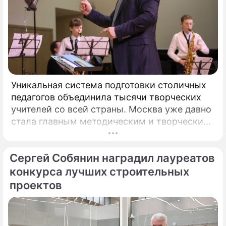
Уникальная система подготовки столичных
педагогов объединила тысячи творческих
учителей со всей страны. Москва уже давно
стала главным методическим и творческим
центром России, где рождаются самые
передовые практики воспитания молодых
Сергей Собянин наградил лауреатов
талантов.
конкурса лучших строительных
проектов