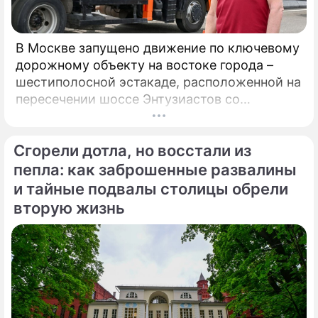
В Москве запущено движение по ключевому
дорожному объекту на востоке города –
шестиполосной эстакаде, расположенной на
пересечении шоссе Энтузиастов со
Свободным проспектом и Большим
Купавенским проездом. В церемонии
Сгорели дотла, но восстали из
открытия принял участие мэр Москвы
Сергей Собянин, который подчеркнул
пепла: как заброшенные развалины
стратегическую важность новой развязки
и тайные подвалы столицы обрели
для разгрузки одного из самых проблемных
вторую жизнь
участков магистрали.