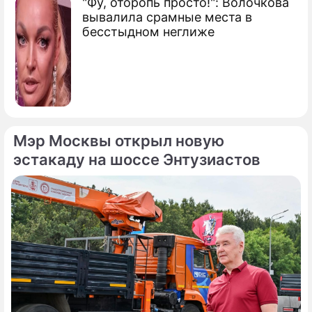
"Фу, оторопь просто!": Волочкова
вывалила срамные места в
бесстыдном неглиже
Мэр Москвы открыл новую
эстакаду на шоссе Энтузиастов