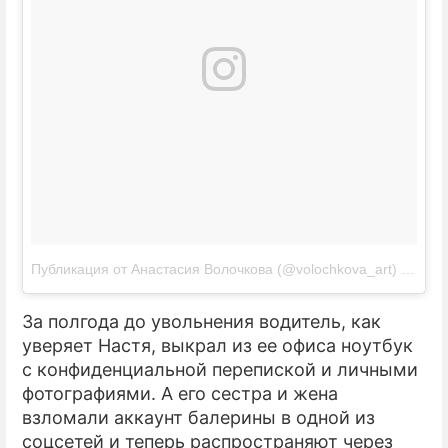
Публикация от Анастасия Волочкова (@volochkova_art)
Май 31
За полгода до увольнения водитель, как
уверяет Настя, выкрал из ее офиса ноутбук
с конфиденциальной перепиской и личными
фотографиями. А его сестра и жена
взломали аккаунт балерины в одной из
соцсетей и теперь распространяют через