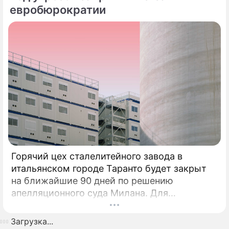
евробюрократии
Горячий цех сталелитейного завода в
итальянском городе Таранто будет закрыт
на ближайшие 90 дней по решению
апелляционного суда Милана. Для
возобновления производства необходимо
убрать все асбестовые элементы
Загрузка...