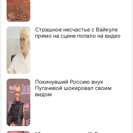
Страшное несчастье с Вайкуле
На Волочкову обрушилось новое
прямо на сцене попало на видео
несчастье
Анастасия Юрьевна Волочкова
балерина
Покинувший Россию внук
Пугачевой шокировал своим
видом