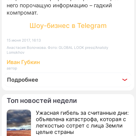
него порочащую информацию – гадкий
компромат.
Шоу-бизнес в Telegram
15 июня 2017, 16:13
Анастасия Волочкова. Фото: GLOBAL LOOK press/Anatoly
Lomokhov
Иван Губкин
автор
Подробнее
Топ новостей недели
Ужасная гибель за считанные дни:
По теме
объявлена катастрофа, которая с
легкостью сотрет с лица Земли
Продолжение: Как Волочкова
целые страны
пригрела на груди альфонса