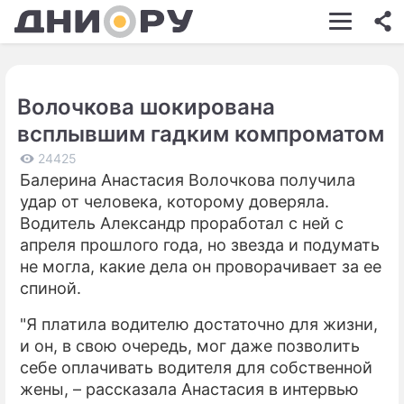
ШОУ-БИЗНЕС
АВТО
Волочкова шокирована
КИНО
всплывшим гадким компроматом
НЕДВИЖИМОСТЬ
24425
Балерина Анастасия Волочкова получила
ЗДОРОВЬЕ
удар от человека, которому доверяла.
ЭКОНОМИКА
Водитель Александр проработал с ней с
апреля прошлого года, но звезда и подумать
ПРОИСШЕСТВИЯ
не могла, какие дела он проворачивает за ее
спиной.
СОННИК
"Я платила водителю достаточно для жизни,
СТИЛЬ ЖИЗНИ
и он, в свою очередь, мог даже позволить
СЕРИАЛЫ
себе оплачивать водителя для собственной
жены, – рассказала Анастасия в интервью
ИГРЫ