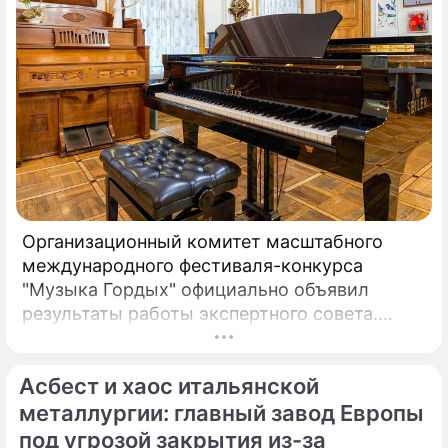
Организационный комитет масштабного
международного фестиваля-конкурса
"Музыка Гордых" официально объявил
результаты работы экспертного совета.
После длительного и тщательного изучения
более чем двух тысяч заявок был
Асбест и хаос итальянской
сформирован шорт-лист из 100 лучших
исполнителей.
металлургии: главный завод Европы
под угрозой закрытия из-за