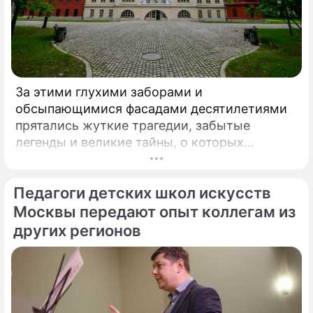
За этими глухими заборами и
обсыпающимися фасадами десятилетиями
прятались жуткие трагедии, забытые
легенды и великие тайны, о которых
миллионы прохожих даже не догадывались.
Французский писатель В.
Педагоги детских школ искусств
Москвы передают опыт коллегам из
других регионов