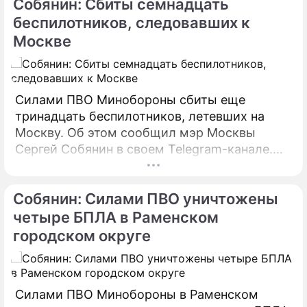
Собянин: Сбиты семнадцать
предпринимаются все меры по ликвидации
пожара.
беспилотников, следовавших к
Москве
Силами ПВО Минобороны сбиты еще
тринадцать беспилотников, летевших на
Москву. Об этом сообщил мэр Москвы
Сергей Собянин в своем Telegram-канале.
БПЛА уничтожены в городских округах
Раменское, Домодедово и Коломна.
Собянин: Силами ПВО уничтожены
четыре БПЛА в Раменском
городском округе
Силами ПВО Минобороны в Раменском