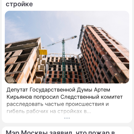
стройке
Депутат Государственной Думы Артем
Кирьянов попросил Следственный комитет
расследовать частые происшествия и
гибель рабочих на стройках в
Калининградской области.
Соответствующее обращение (копия есть в
Мэр Москвы заявил, что пожар в
распоряжении редакции) депутат направил