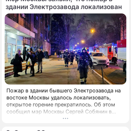
6 февраля 2025 года председателю СК РФ
здании Электрозавода локализован
Александру Бастрыкину. В письме Кирьянов
отмечает, что число несчастных случаев в
регионе продолжает расти.
Пожар в здании бывшего Электрозавода на
востоке Москвы удалось локализовать,
открытое горение прекратилось. Об этом
сообщил мэр Москвы Сергей Собянин в
своем Telegram-канале. По его словам, в
настоящий момент силами МЧС