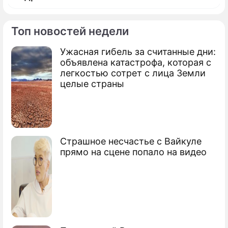
Топ новостей недели
Ужасная гибель за считанные дни:
По теме
объявлена катастрофа, которая с
легкостью сотрет с лица Земли
Россия проследит за ситуацией в Сирии
целые страны
Мусульмане России одобрили
операцию в Сирии
Как мир воспринял вывод ВКС из Сирии
Страшное несчастье с Вайкуле
прямо на сцене попало на видео
Что стало с Сирией за пять лет войны