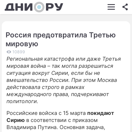
ШОУ-БИЗНЕС
АВТО
Россия предотвратила Третью
КИНО
мировую
НЕДВИЖИМОСТЬ
10899
Региональная катастрофа или даже Третья
ЗДОРОВЬЕ
мировая война – так могла разрешиться
ЭКОНОМИКА
ситуация вокруг Сирии, если бы не
вмешательство России. При этом Москва
ПРОИСШЕСТВИЯ
действовала строго в рамках
международного права, подчеркивают
СОННИК
политологи.
СТИЛЬ ЖИЗНИ
Российские войска с 15 марта
покидают
СЕРИАЛЫ
Сирию
в соответствии с приказом
Владимира Путина. Основная задача,
ИГРЫ