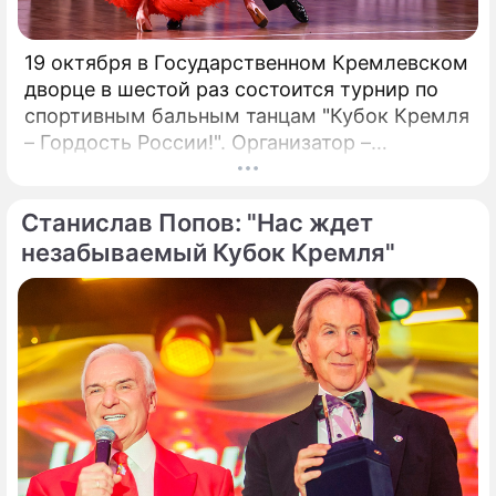
19 октября в Государственном Кремлевском
дворце в шестой раз состоится турнир по
спортивным бальным танцам "Кубок Кремля
– Гордость России!". Организатор –
президент Российского танцевального
союза, заслуженный деятель искусств РФ,
Станислав Попов: "Нас ждет
народный артист России Станислав Попов.
незабываемый Кубок Кремля"