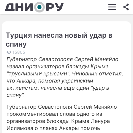
ШОУ-БИЗНЕС
АВТО
Турция нанесла новый удар в
КИНО
спину
НЕДВИЖИМОСТЬ
15805
Губернатор Севастополя Сергей Меняйло
ЗДОРОВЬЕ
назвал организаторов блокады Крыма
ЭКОНОМИКА
"трусливыми крысами". Чиновник отметил,
что Анкара, помогая украинским
ПРОИСШЕСТВИЯ
активистам, нанесла еще один "удар в
спину".
СОННИК
Губернатор Севастополя Сергей Меняйло
СТИЛЬ ЖИЗНИ
прокомментировал слова одного из
СЕРИАЛЫ
организаторов блокады Крыма Ленура
Ислямова о планах Анкары помочь
ИГРЫ