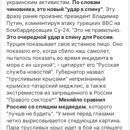
украинским активистам.
По словам
чиновника, это новый "удар в спину"
. Эту
ПРЕСС-РЕЛИЗЫ
фразу ранее произнес президент Владимир
О ПРОЕКТЕ
Путин, комментируя атаку турецких ВВС на
бомбардировщик Су-24. "Это не правильно.
Это очередной удар в спину для России
.
Турция показывает свое истинное лицо. Оно
показало его, когда сбило наш самолет,
пыталось показать во время инцидента в
море с их шхуной", – цитирует его "Русская
служба новостей". Губернатор назвал
"трусливыми крысами" непризнанный
крымско-татарский меджлис, а также
экстремистов из запрещенного в России
"Правого сектора*".
Меняйло сравнил
Россию со спящим медведем
, которого
"лучше не будить". "У меня перед глазами
четко вырисовывается следующая картина.
Пара трусливых крыс идет в бой на спящего