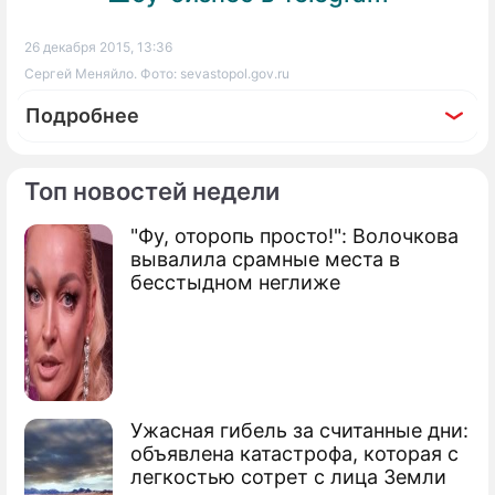
26 декабря 2015, 13:36
Сергей Меняйло. Фото: sevastopol.gov.ru
Подробнее
Топ новостей недели
"Фу, оторопь просто!": Волочкова
По теме
вывалила срамные места в
бесстыдном неглиже
Продолжение: Кличко провел
корпоратив с голыми
музыкантами
Ужасная гибель за считанные дни:
объявлена катастрофа, которая с
легкостью сотрет с лица Земли