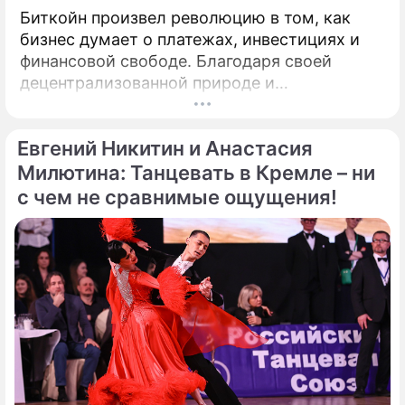
Биткойн произвел революцию в том, как
бизнес думает о платежах, инвестициях и
финансовой свободе. Благодаря своей
децентрализованной природе и
безграничной функциональности Биткойн
предлагает компаниям захватывающие
Евгений Никитин и Анастасия
возможности для расширения своего
присутствия. Однако наряду с
Милютина: Танцевать в Кремле – ни
преимуществами возникают и серьезные
с чем не сравнимые ощущения!
проблемы, особенно в нормативно-
правовой сфере. Понимание этих
препятствий имеет важное значение для
предприятий, рассматривающих
возможность внедрения Биткойна.