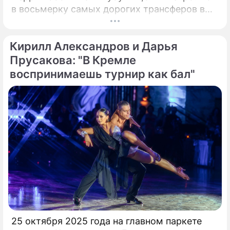
в восьмерку самых дорогих трансферов в
истории "быков" эти сделки даже не попали.
Вспомним трех игроков, за которых южане
Кирилл Александров и Дарья
действительно выкладывали внушительные
суммы.
Прусакова: "В Кремле
воспринимаешь турнир как бал"
25 октября 2025 года на главном паркете