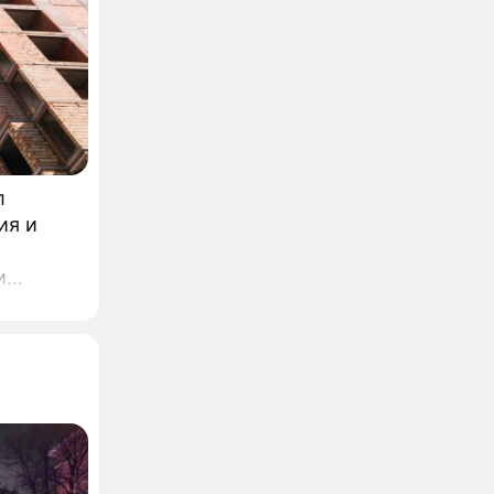
л
ия и
и
дателю
ет, что