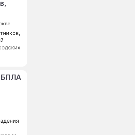
в,
тников,
ей
 БПЛА
падения