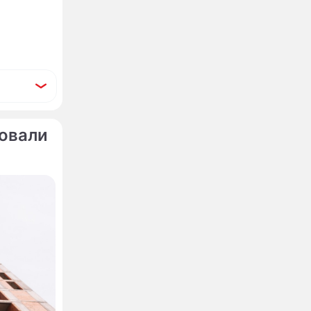
бовали
щение