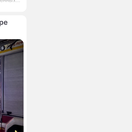
ренных
ре