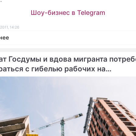
Шоу-бизнес в Telegram
2011, 14:26
нее
ат Госдумы и вдова мигранта потре
раться с гибелью рабочих на
ме
инградской стройке
ве пропала студентка МГУ
Раскрыто громкое похи
студентки
тки-первокурсницы
лись в лесу