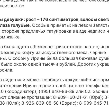
 неизвестно.
 девушки: рост – 176 сантиметров, волосы свет
глаза голубые
. Особые приметы: на левом запясть
 стороне предплечья татуировка в виде надписи 
ом языке.
а была одета в бежевое трикотажное платье, че
 бежевую кофту из искусственного меха, черные
ны. С собой у Ирины была большая бежевая сумк
 было около одной тысячи рублей. Дорогих укра
осила.
то видел или может сообщить какую-либо инфор
хождении Ирины, просят сообщить по телефонам:
40 (координатор), (495) 646-86-39 или 02. Звонки
ют близкие пропавшей: 8-909-160-21-61 (Юра); 8-
38 (Юля); 8-926-839-08-58 (Борис); 8-909-645-71
.