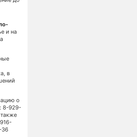
ло-
е и на
на
рные
а, в
шений
мацию о
 8-929-
 также
916-
-36