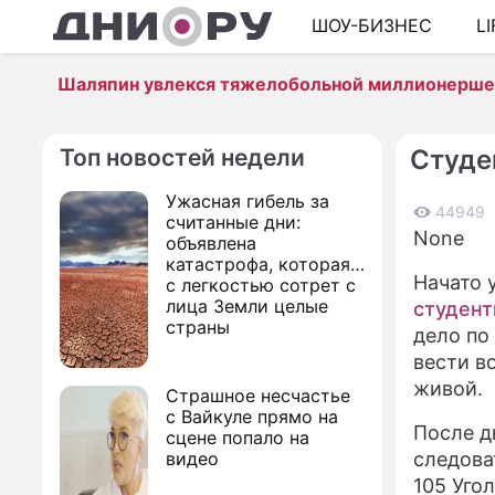
ШОУ-БИЗНЕС
L
Шаляпин увлекся тяжелобольной миллионерш
Топ новостей недели
Студе
Ужасная гибель за
44949
считанные дни:
None
объявлена
катастрофа, которая
Начато 
с легкостью сотрет с
лица Земли целые
студент
страны
дело по
вести в
живой.
Страшное несчастье
с Вайкуле прямо на
После д
сцене попало на
видео
следова
105 Уго