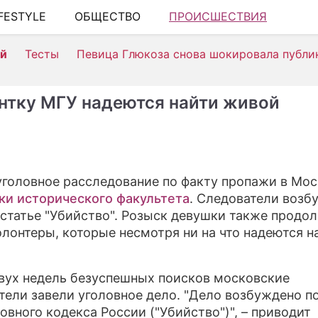
IFESTYLE
ОБЩЕСТВО
ПРОИСШЕСТВИЯ
ШО
ей
Тесты
Певица Глюкоза снова шокировала публи
АВ
К
нтку МГУ надеются найти живой
Н
ЗД
Э
уголовное расследование по факту пропажи в Мос
ки исторического факультета
. Следователи возб
П
 статье "Убийство". Розыск девушки также продо
С
олонтеры, которые несмотря ни на что надеются н
СТ
вух недель безуспешных поисков московские
С
тели завели уголовное дело. "Дело возбуждено по
ловного кодекса России ("Убийство")", – приводит
И