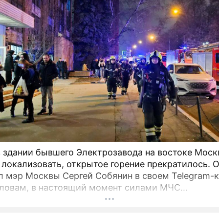
 здании бывшего Электрозавода на востоке Мос
 локализовать, открытое горение прекратилось. 
 мэр Москвы Сергей Собянин в своем Telegram-к
словам, в настоящий момент силами МЧС
нимаются все меры по ликвидации пожара.