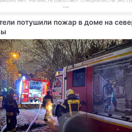
авших нет. На месте работают специалисты экст
тели потушили пожар в доме на севе
вы