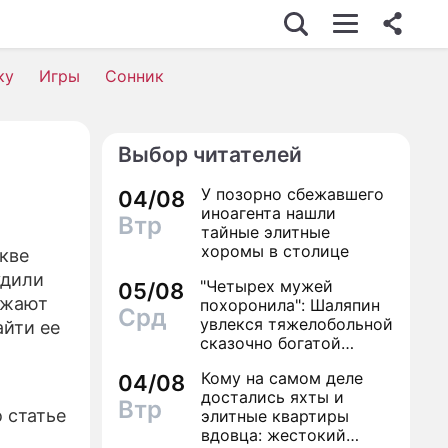
У-БИЗНЕС
ку
Игры
Сонник
ТО
ИНО
Выбор читателей
ЕДВИЖИМОСТЬ
У позорно сбежавшего
04/08
ОРОВЬЕ
иноагента нашли
Втр
тайные элитные
КОНОМИКА
хоромы в столице
кве
удили
"Четырех мужей
РОИСШЕСТВИЯ
05/08
лжают
похоронила": Шаляпин
Срд
увлекся тяжелобольной
ОННИК
айти ее
сказочно богатой
дамой
ИЛЬ ЖИЗНИ
Кому на самом деле
04/08
достались яхты и
Втр
ЕРИАЛЫ
 статье
элитные квартиры
вдовца: жестокий
ГРЫ