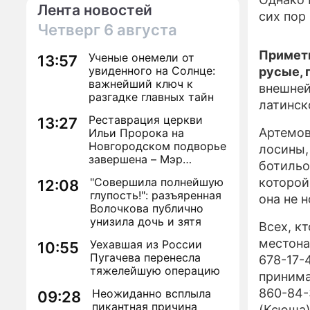
Лента новостей
сих пор
Четверг
6 августа
Приметы
Ученые онемели от
13:57
увиденного на Солнце:
русые, 
важнейший ключ к
внешней
разгадке главных тайн
латинск
Реставрация церкви
13:27
Артемов
Ильи Пророка на
Новгородском подворье
лосины,
завершена – Мэр
ботильо
Москвы
"Совершила полнейшую
которой
12:08
глупость!": разъяренная
она не н
Волочкова публично
унизила дочь и зятя
Всех, к
местона
Уехавшая из России
10:55
Пугачева перенесла
678-17-
тяжелейшую операцию
принима
860-84-
Неожиданно всплыла
09:28
пикантная причина
(Ксюша)