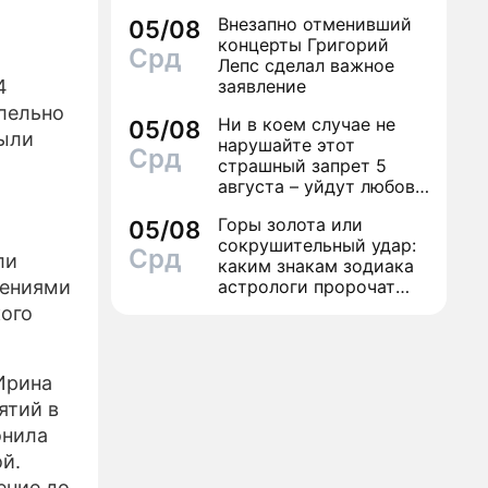
финал легенды шансона
Внезапно отменивший
05/08
Вилли Токарева
ЕСС-РЕЛИЗЫ
концерты Григорий
Срд
Лепс сделал важное
ПРОЕКТЕ
4
заявление
ллельно
Ни в коем случае не
05/08
были
нарушайте этот
Срд
страшный запрет 5
августа – уйдут любовь
и деньги
Горы золота или
05/08
сокрушительный удар:
Срд
ли
каким знакам зодиака
лениями
астрологи пророчат
счастье, а кому нищету
кого
Ирина
ятий в
онила
й.
ение до