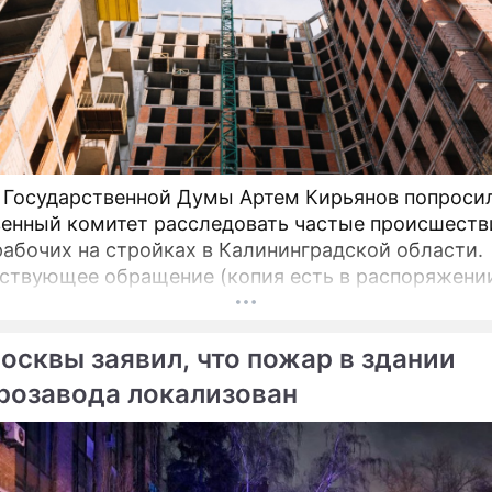
 Государственной Думы Артем Кирьянов попроси
енный комитет расследовать частые происшеств
рабочих на стройках в Калининградской области.
ствующее обращение (копия есть в распоряжени
и) депутат направил 6 февраля 2025 года предсе
лександру Бастрыкину. В письме Кирьянов отмеча
осквы заявил, что пожар в здании
есчастных случаев в регионе продолжает расти.
розавода локализован