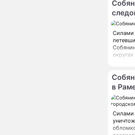
вернули исторический
Собян
облик
следо
Собянин: Московские
13:29
проекты помогают
развитию регионов
Силами 
Застуканный с поличным
12:14
летевши
Ваня Дмитриенко
Собянин в свое
жестко подставил
родную сестру
округах
В Котельниках к началу
10:50
учебного года откроют
образовательный
Собян
комплекс почти на 2,5
в Рам
тысячи мест
В сауну с 22-летним
10:47
юношей: неузнаваемая
Жанна Агузарова
ошарашила отдыхом с
Силами 
молодым фаворитом
В одном бюстгальтере и
09:17
уничтож
заклепках: скандальная
обломко
Глюкоза ошарашила