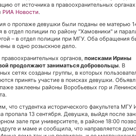
цию от источника в правоохранительных органах
ПР
ы
РИА Новости
.
О 
ия о пропаже девушки были поданы ее матерью 1
я в отдел полиции по району "Хамовники" и пара
угой – в отдел полиции при МГУ. Оба обращения 
ены в одно розыскное дело.
правоохранительных органов,
поисками Ирины
вой продолжают заниматься добровольцы
. В
ных сетях созданы группы, в которых пользовате
ются принять участие в поисках девушки. Объяв
опаже заклеены районы Воробьевых гор и Ленинс
та.
м, что студентка исторического факультета МГУ 
а пропала 13 сентября. Девушка, выйдя после зан
рном зале при университете, в районе 18:00 позв
одруге и маме и сообщила, что направляется домо
Ирина дома так и не появилась и ее местонахожд