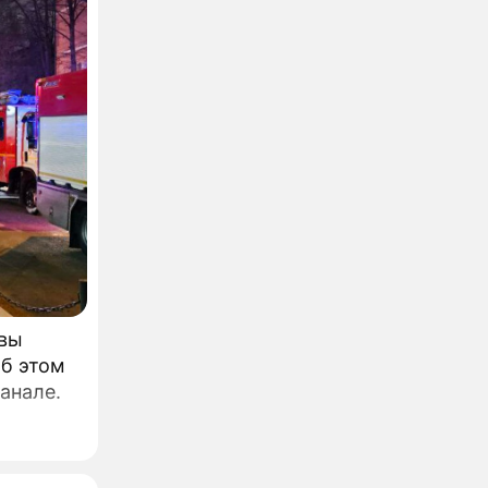
квы
Об этом
анале.