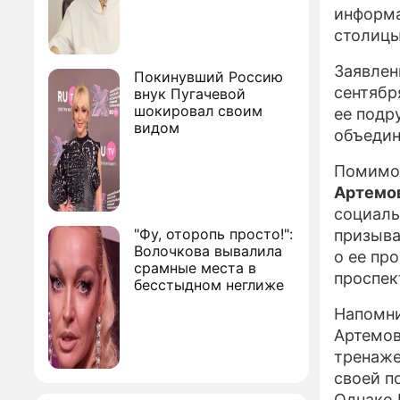
информа
столиц
Заявлен
Покинувший Россию
сентябр
внук Пугачевой
шокировал своим
ее подр
видом
объедин
Помимо 
Артемо
социаль
"Фу, оторопь просто!":
призыва
Волочкова вывалила
о ее пр
срамные места в
проспек
бесстыдном неглиже
Напомни
Артемов
тренаже
своей п
Однако 