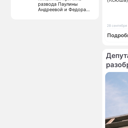
развода Паулины
Андреевой и Федора
Бондарчука
Огонь с небес сожжет
00:22
урожай и дом:
28 сентября 
страшный запрет 6
августа, о котором
Подроб
молчат старики
От Преснякова до
18:13
Байсарова: сияющая
Депут
Орбакайте вывезла в
Европу всех детей от
разоб
разных мужчин
По те
"Срочно выходить из
17:19
калин
роли": перепуганная
В Моск
Бородина едва не увела
чужого мужа на красной
дорожке
Депутат Чаплин
15:14
Студен
предложил запретить
повеси
мойку машин и
торговлю во дворах
Внезапно отменивший
15:08
концерты Григорий Лепс