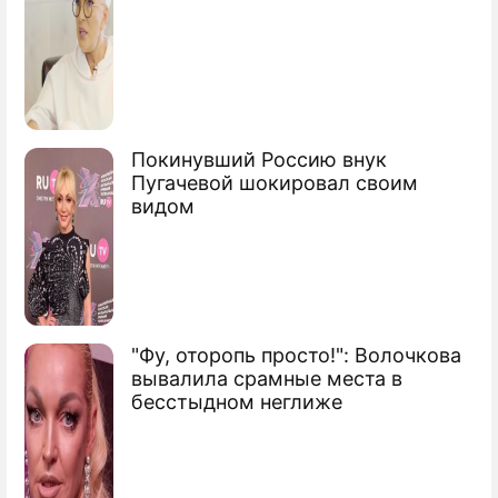
россиян о важных последствиях
грядущего лунного затмения
Покинувший Россию внук
Пугачевой шокировал своим
видом
"Фу, оторопь просто!": Волочкова
вывалила срамные места в
бесстыдном неглиже