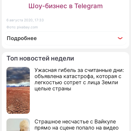
Шоу-бизнес в Telegram
6 августа 2020, 17:33
Фото: pixabay.com
Подробнее
Топ новостей недели
Ужасная гибель за считанные дни:
По теме
объявлена катастрофа, которая с
легкостью сотрет с лица Земли
Ориентация по звездам: как выбрать
целые страны
профессию с помощью гороскопа
Для каких знаков зодиака опасен
коронавирус
Страшное несчастье с Вайкуле
Василиса Володина предупредила
прямо на сцене попало на видео