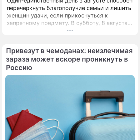
Один-единственный день в августе способен
перечеркнуть благополучие семьи и лишить
женщин удачи, если прикоснуться к
запретному предмету. В субботу, 8 августа,
православная церковь молитвенно чтит
память святых священномучеников
Ермолая, Ермиппа и Ермократа, иереев
Привезут в чемоданах: неизлечимая
Никомидийских.
зараза может вскоре проникнуть в
Россию