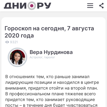
ШОУ-БИЗНЕС
АВТО
Гороскоп на сегодня, 7 августа
КИНО
2020 года
НЕДВИЖИМОСТЬ
9321
ЗДОРОВЬЕ
Вера Нурдинова
Астролог, таролог
ЭКОНОМИКА
ПРОИСШЕСТВИЯ
В отношениях тем, кто раньше занимал
СОННИК
лидирующие позиции и находился в центре
СТИЛЬ ЖИЗНИ
внимания, придется отойти на второй план.
В профессиональном плане тяжелее всего
СЕРИАЛЫ
придется тем, кто занимает руководящие
посты – в течение дня будет чувствоваться
ИГРЫ