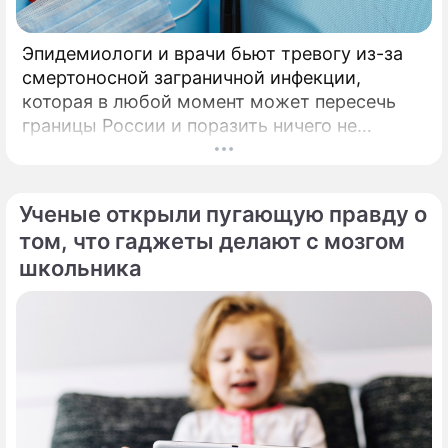
Эпидемиологи и врачи бьют тревогу из-за
смертоносной заграничной инфекции,
которая в любой момент может пересечь
границы России и поразить ничего не
подозревающих граждан. Россию
предупредили о реальной и крайне опасной
угрозе: в страну могут завезти неизлечимый
Ученые открыли пугающую правду о
и смертоносный вирус Бурбон.
том, что гаджеты делают с мозгом
школьника