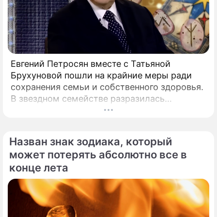
Евгений Петросян вместе с Татьяной
Брухуновой пошли на крайние меры ради
сохранения семьи и собственного здоровья.
В звездном семействе разразилась
настоящая тихая драма, которая вынудила
артистов действовать без промедления.
Назван знак зодиака, который
может потерять абсолютно все в
конце лета