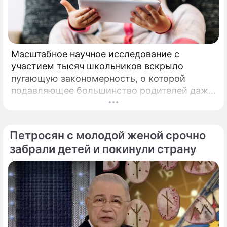
Масштабное научное исследование с
участием тысяч школьников вскрыло
пугающую закономерность, о которой
подавляющее большинство родителей даже
не догадывалось. Привычка дарить ребенку
смартфон с беспрепятственным доступом к
социальным сетям в младшем
Петросян с молодой женой срочно
подростковом возрасте обворачивается
забрали детей и покинули страну
скрытым провалом в учебе.