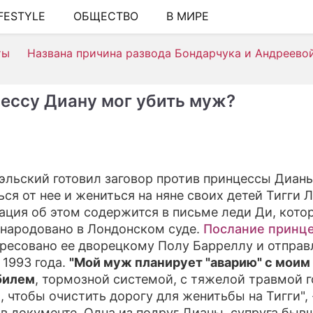
IFESTYLE
ОБЩЕСТВО
В МИРЕ
ШОУ-БИЗНЕ
ты
Названа причина развода Бондарчука и Андреево
АВТО
КИНО
ессу Диану мог убить муж?
НЕДВИЖИМ
ЗДОРОВЬЕ
ЭКОНОМИК
эльский готовил заговор против принцессы Дианы
ься от нее и жениться на няне своих детей Тигги Л
ПРОИСШЕС
ция об этом содержится в письме леди Ди, кото
СОННИК
народовано в Лондонском суде.
Послание принц
ресовано ее дворецкому Полу Барреллу и отправ
СТИЛЬ ЖИЗ
 1993 года.
"Мой муж планирует "аварию" с моим
билем
, тормозной системой, с тяжелой травмой 
СЕРИАЛЫ
о, чтобы очистить дорогу для женитьбы на Тигги", 
ИГРЫ
 в документе. Одна из подруг Дианы, супруга быв