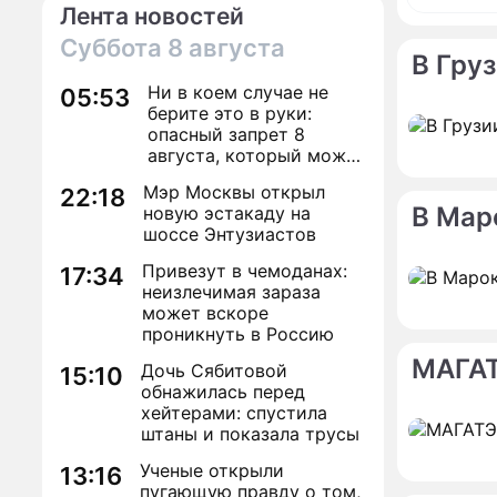
Лента новостей
Суббота
8 августа
В Гру
Ни в коем случае не
05:53
берите это в руки:
По те
опасный запрет 8
августа, который может
Подруг
навсегда зашить
Дианы
Мэр Москвы открыл
22:18
женское счастье
В Мар
новую эстакаду на
Диана 
шоссе Энтузиастов
перепи
Привезут в чемоданах:
17:34
неизлечимая зараза
может вскоре
проникнуть в Россию
МАГАТ
Дочь Сябитовой
15:10
обнажилась перед
хейтерами: спустила
штаны и показала трусы
Ученые открыли
13:16
пугающую правду о том,