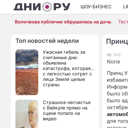
ШОУ-БИЗНЕС
L
Волочкова публично обрушилась на дочь
Тес
Топ новостей недели
Принц
Ужасная гибель за
3481
считанные дни:
None
объявлена
катастрофа, которая
Принц У
с легкостью сотрет с
лица Земли целые
избавит
страны
Информа
было об
было ад
Страшное несчастье
октябре
с Вайкуле прямо на
сцене попало на
автомо
видео
для тог
сказано