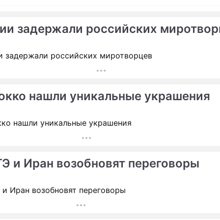
зии задержали российских миротвор
ме
а раскрыла тайный роман
Обнародованы личные п
Дианы
окко нашли уникальные украшения
пыталась спасти брак по
ске
Э и Иран возобновят переговоры