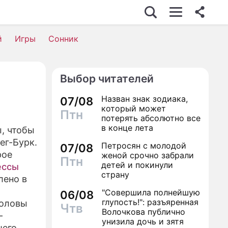
С
й
Игры
Сонник
Выбор читателей
ОСТЬ
Назван знак зодиака,
07/08
который может
Птн
потерять абсолютно все
А
в конце лета
, чтобы
ег-Бурк.
Петросян с молодой
ТВИЯ
07/08
рое
женой срочно забрали
Птн
детей и покинули
ессы
страну
лено в
НИ
"Совершила полнейшую
06/08
глупость!": разъяренная
головы
Чтв
Волочкова публично
-
унизила дочь и зятя
шего