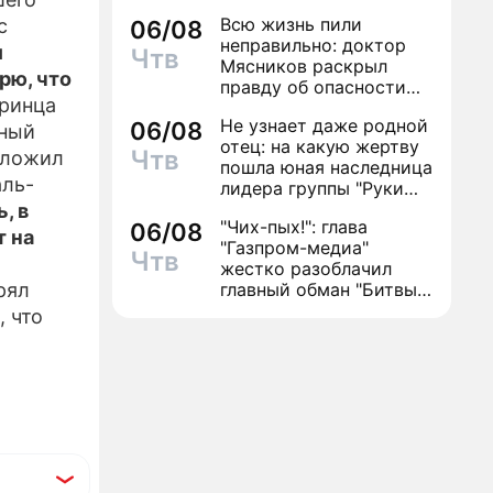
Всю жизнь пили
с
06/08
ИЗЫ
неправильно: доктор
л
Чтв
Мясников раскрыл
рю, что
правду об опасности
принца
антибиотиков
Не узнает даже родной
06/08
тный
отец: на какую жертву
Чтв
зложил
пошла юная наследница
аль-
лидера группы "Руки
Вверх!" ради денег и
, в
"Чих-пых!": глава
06/08
славы
т на
"Газпром-медиа"
Чтв
жестко разоблачил
рял
главный обман "Битвы
экстрасенсов"
, что