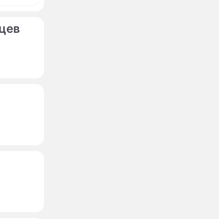
цев
исьма