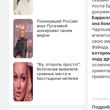
посла Б
докумен
Баррелл
Покинувший Россию
она боя
внук Пугачевой
Чарльза
шокировал своим
видом
египетс
свою ве
Файеда.
котором
ходу д
"Фу, оторопь просто!":
ослепле
Волочкова вывалила
ориента
срамные места в
привело
бесстыдном неглиже
20 декабря 2
Подроб