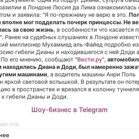
разилии в Лондоне Люсия да Лима ознакомилась 
ПРЕСС-РЕЛ
том и заявила: "Я по-прежнему не верю в это.
По
 вполне мог подделать почерк принцессы. Не ве
О ПРОЕКТЕ
лась за свою жизнь
, в особенности что касается 
". Ранее на судебных слушаниях в Лондоне извес
кий миллионер Мухаммед аль-Файед подробно и
рсию гибели Дианы и находившегося с ней Доди 
 По его мнению, сообщают
"Вести.ру"
,
автомобиль
 находились Диана и Доди, был намеренно зажа
ругими машинами
, а водитель машины Анри Поль
н яркой световой вспышкой. В результате он поте
цию в пространстве и врезался в колонну туннеля
 к гибели Дианы и Доди.
Шоу-бизнес в Telegram
007, 17:16
нее