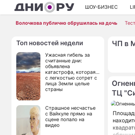
ШОУ-БИЗНЕС
L
Волочкова публично обрушилась на дочь
Тес
Топ новостей недели
ЧП в 
Ужасная гибель за
считанные дни:
объявлена
катастрофа, которая
с легкостью сотрет с
Огнен
лица Земли целые
страны
ТЦ "С
Страшное несчастье
Площадь
с Вайкуле прямо на
сцене попало на
находит
видео
квадрат
обрушил