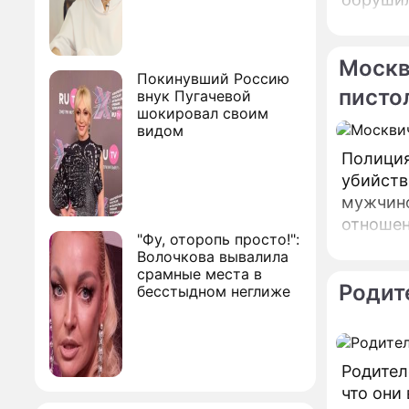
достато
Москв
Покинувший Россию
писто
внук Пугачевой
шокировал своим
видом
Полиция
убийств
мужчино
отношений". В Раменском районе Моск
"Фу, оторопь просто!":
застрел
Волочкова вывалила
срамные места в
Родит
бесстыдном неглиже
Родител
что они