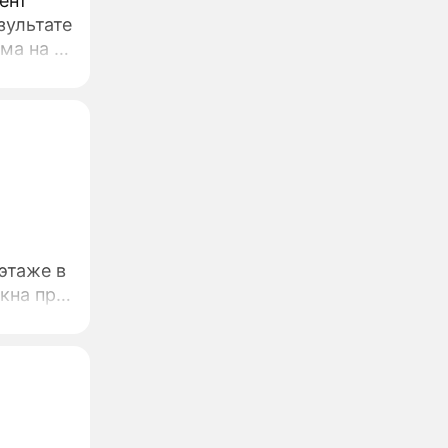
ент
зультате
тив
этаже в
токе