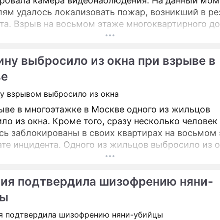
ровала камера видеонаблюдения. На данный мом
лям удалось локализовать пожар, возникший в ре
ирного дома на 2-
ьной улице на юго-востоке Москвы попал в объек
идеонаблюдения, сообщает LifeNews.
ну выбросило из окна при взрыве в
ве
ыве в многоэтажке в Москве одного из жильцов
ло из окна. Кроме того, сразу несколько человек
сь заблокированы в своих квартирах на восьмом 
Одного из жильцов выбросило из окна при
в многоэтажке на 2-й Кабельной улице на юго-вос
 сообщает LifeNews.
ия подтвердила шизофрению няни-
цы