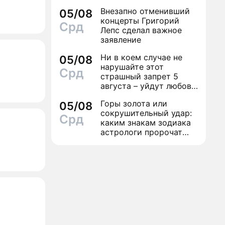
финал легенды шансона
Внезапно отменивший
05/08
Вилли Токарева
концерты Григорий
Срд
Лепс сделал важное
заявление
Ни в коем случае не
05/08
нарушайте этот
Срд
страшный запрет 5
августа – уйдут любовь
и деньги
Горы золота или
05/08
сокрушительный удар:
Срд
каким знакам зодиака
астрологи пророчат
счастье, а кому нищету