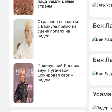
лица Земли целые
страны
Страшное несчастье
Бен Л
с Вайкуле прямо на
сцене попало на
видео
Бен Л
Покинувший Россию
внук Пугачевой
шокировал своим
видом
Усама