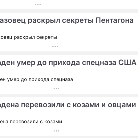
азовец раскрыл секреты Пентагона
аден умер до прихода спецназа США
адена перевозили с козами и овцами