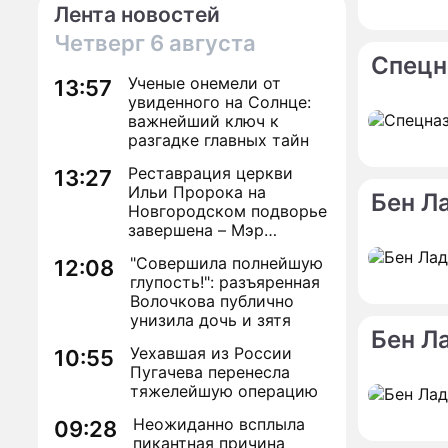
Лента новостей
Четверг
6 августа
Спецн
Ученые онемели от
13:57
увиденного на Солнце:
важнейший ключ к
разгадке главных тайн
Реставрация церкви
13:27
Ильи Пророка на
Бен Л
Новгородском подворье
завершена – Мэр
Москвы
"Совершила полнейшую
12:08
глупость!": разъяренная
Волочкова публично
унизила дочь и зятя
Бен Л
Уехавшая из России
10:55
Пугачева перенесла
тяжелейшую операцию
Неожиданно всплыла
09:28
пикантная причина