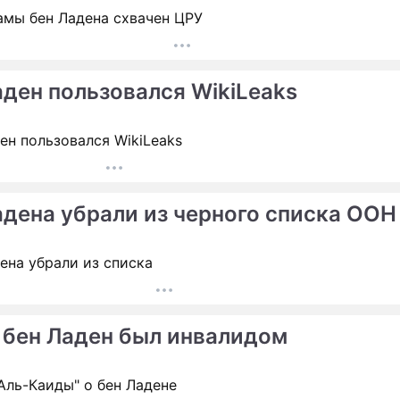
ПРЕСС-РЕЛИЗЫ
О ПРОЕКТЕ
аден пользовался WikiLeaks
адена убрали из черного списка ООН
 бен Ладен был инвалидом