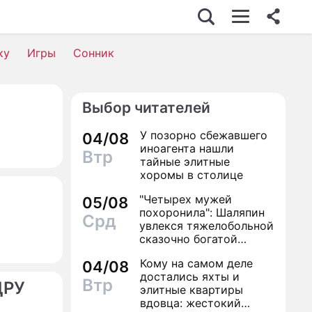
ку
Игры
Сонник
Выбор читателей
У позорно сбежавшего
04/08
иноагента нашли
Втр
тайные элитные
хоромы в столице
"Четырех мужей
05/08
похоронила": Шаляпин
Срд
увлекся тяжелобольной
сказочно богатой
дамой
Кому на самом деле
04/08
достались яхты и
Втр
ЦРУ
элитные квартиры
вдовца: жестокий