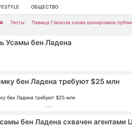
IFESTYLE
ОБЩЕСТВО
ШОУ-БИЗНЕС
ей
Тесты
Певица Глюкоза снова шокировала публи
АВТО
КИНО
ь Усамы бен Ладена
НЕДВИЖИМОСТЬ
ЗДОРОВЬЕ
ЭКОНОМИКА
имку бен Ладена требуют $25 млн
ПРОИСШЕСТВИЯ
СОННИК
СТИЛЬ ЖИЗНИ
СЕРИАЛЫ
Усамы бен Ладена схвачен агентами 
ИГРЫ