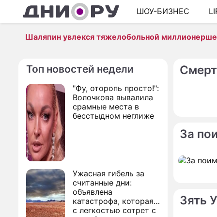
ШОУ-БИЗНЕС
L
Шаляпин увлекся тяжелобольной миллионерш
Топ новостей недели
Смерт
"Фу, оторопь просто!":
Волочкова вывалила
срамные места в
бесстыдном неглиже
За по
Ужасная гибель за
считанные дни:
объявлена
Зять 
катастрофа, которая
с легкостью сотрет с