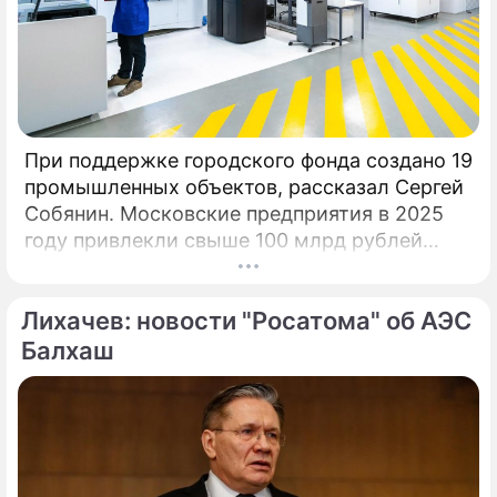
17 Федерального закона «Об отдельных
вопросах регулирования платформенной
экономики в РФ» вызвала волну
обсуждений.
При поддержке городского фонда создано 19
промышленных объектов, рассказал Сергей
Собянин. Московские предприятия в 2025
году привлекли свыше 100 млрд рублей
инвестиционных кредитов на развитие и
расширение производств при участии Фонда
Лихачев: новости "Росатома" об АЭС
поддержки промышленности и
предпринимательства.
Балхаш