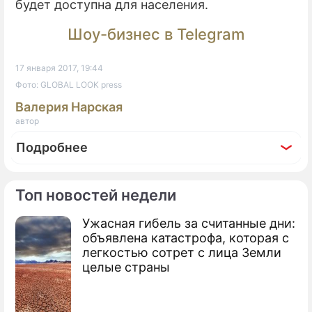
будет доступна для населения.
Шоу-бизнес в Telegram
17 января 2017, 19:44
Фото: GLOBAL LOOK press
Валерия Нарская
автор
Подробнее
Топ новостей недели
Ужасная гибель за считанные дни:
По теме
объявлена катастрофа, которая с
легкостью сотрет с лица Земли
У детей будет по три родителя
целые страны
Биологи воссоздали "непорочное
зачатие"