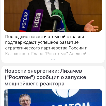
Последние новости атомной отрасли
подтверждают успешное развитие
стратегического партнерства России и
Казахстана. Глава "Росатома" Алексей
Лихачев сообщил, что на площадке будущей
АЭС выполнено более 90% полевых
Новости энергетики: Лихачев
инженерных изысканий, что является
важным этапом реализации масштабного
("Росатом") сообщил о запуске
проекта. В мае 2026 года в Москве
мощнейшего реактора
состоялись предметные переговоры
руководства российской государственной
корпорации и ответственного ведомства
Республики Казахстан.