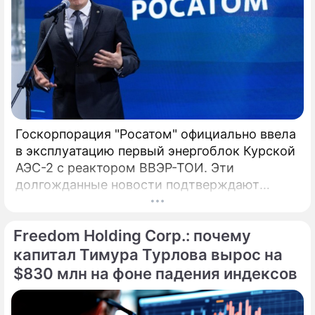
Госкорпорация "Росатом" официально ввела
в эксплуатацию первый энергоблок Курской
АЭС-2 с реактором ВВЭР-ТОИ. Эти
долгожданные новости подтверждают
технологическое лидерство России, а глава
компании Алексей Лихачев назвал пуск
Freedom Holding Corp.: почему
технологическим успехом и трудовым
подвигом. Введенный в эксплуатацию 27
капитал Тимура Турлова вырос на
апреля, инновационный энергоблок № 1
$830 млн на фоне падения индексов
Курской АЭС-2 с 1 мая начал официальные
поставки электроэнергии в Единую