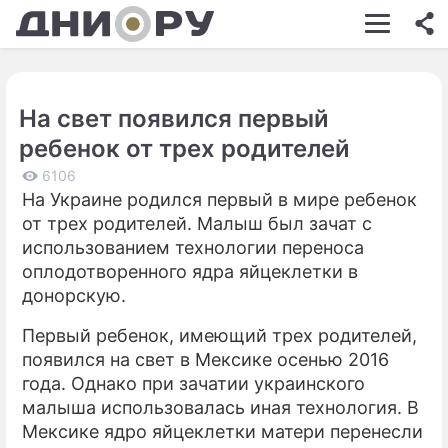
ШОУ-БИЗНЕС
АВТО
На свет появился первый
КИНО
ребенок от трех родителей
НЕДВИЖИМОСТЬ
6106
На Украине родился первый в мире ребенок
ЗДОРОВЬЕ
от трех родителей. Малыш был зачат с
ЭКОНОМИКА
использованием технологии переноса
оплодотворенного ядра яйцеклетки в
ПРОИСШЕСТВИЯ
донорскую.
СОННИК
Первый ребенок, имеющий трех родителей,
появился на свет в Мексике осенью 2016
СТИЛЬ ЖИЗНИ
года. Однако при зачатии украинского
СЕРИАЛЫ
малыша использовалась иная технология. В
Мексике ядро яйцеклетки матери перенесли
ИГРЫ