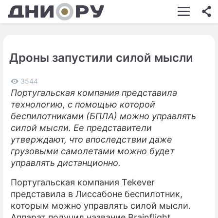
ШОУ-БИЗНЕС
АВТО
Дроны запустили силой мысли
КИНО
НЕДВИЖИМОСТЬ
3544
Португальская компания представила
ЗДОРОВЬЕ
технологию, с помощью которой
беспилотниками (БПЛА) можно управлять
ЭКОНОМИКА
силой мысли. Ее представители
утверждают, что впоследствии даже
ПРОИСШЕСТВИЯ
грузовыми самолетами можно будет
СОННИК
управлять дистанционно.
СТИЛЬ ЖИЗНИ
Португальская компания Tekever
представила в Лиссабоне беспилотник,
СЕРИАЛЫ
которым можно управлять силой мысли.
Аппарат получил название Brainflight.
ИГРЫ