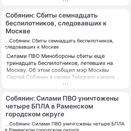
своем Telegram-канале. По его словам, в
настоящий момент силами МЧС
Собянин: Сбиты семнадцать
предпринимаются все меры по ликвидации
пожара.
беспилотников, следовавших к
Москве
Силами ПВО Минобороны сбиты еще
тринадцать беспилотников, летевших на
Москву. Об этом сообщил мэр Москвы
Сергей Собянин в своем Telegram-канале.
БПЛА уничтожены в городских округах
Раменское, Домодедово и Коломна.
Собянин: Силами ПВО уничтожены
четыре БПЛА в Раменском
городском округе