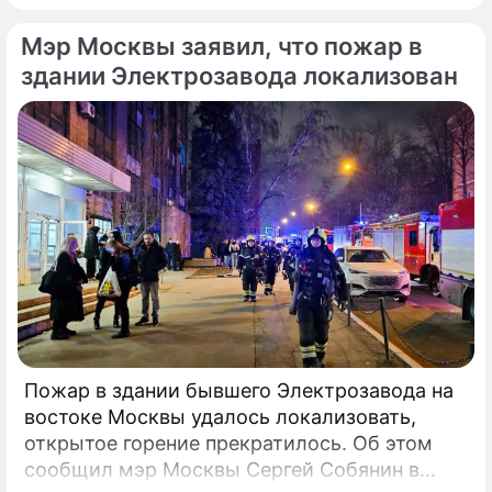
Соответствующее обращение (копия есть в
Мэр Москвы заявил, что пожар в
распоряжении редакции) депутат направил
6 февраля 2025 года председателю СК РФ
здании Электрозавода локализован
Александру Бастрыкину. В письме Кирьянов
отмечает, что число несчастных случаев в
регионе продолжает расти.
Пожар в здании бывшего Электрозавода на
востоке Москвы удалось локализовать,
открытое горение прекратилось. Об этом
сообщил мэр Москвы Сергей Собянин в