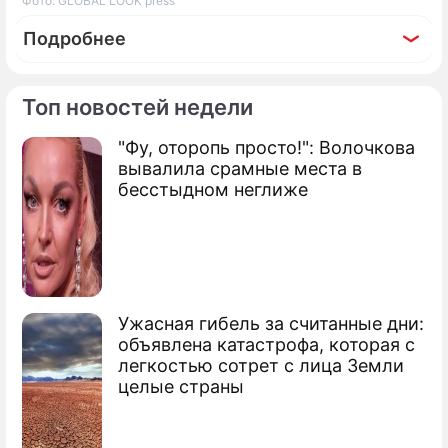
Фото: GLOBAL LOOK press
Подробнее
Топ новостей недели
"Фу, оторопь просто!": Волочкова
По теме
вывалила срамные места в
бесстыдном неглиже
Показан первый "голливудский"
беспилотник
Марсианский Orion стартовал со
второго раза
Ужасная гибель за считанные дни:
Украинцы изобрели беспилотник с
объявлена катастрофа, которая с
гранатой
легкостью сотрет с лица Земли
целые страны
Россия испытает новый беспилотник