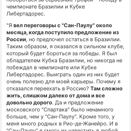
чемпионате Бразилии и Кубке
ПРЕСС-РЕЛИЗЫ
Либертадорес.
О ПРОЕКТЕ
"Я
вел переговоры с "Сан-Паулу" около
месяца, когда поступило предложение из
России
, но предпочел остаться в Бразилии.
Таким образом, я оказался в сильном клубе,
который будет бороться за победы. Я был
обладателем Кубка Бразилии, но никогда не
побеждал в чемпионате или Кубке
Либертадорес. Выиграть один из них будет
очень полезно для моей карьеры. Почему я
отказался переехать в Россию?
Там сложно
жить, слишком далеко от дома и все
довольно дорого
. Да и предложение
московского "Спартака" было ненамного
больше, чем у "Сан-Паулу". Кроме того, у
меня много родных в Рио-де-Жанейро. И в
"Сан-Паулу" я смогу их навестить в любой