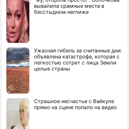
По теме
вывалила срамные места в
бесстыдном неглиже
Бояринцев возвращается в "Спартак"
Павлюченко признан лучшим игроком
Чемпионат откроют "Спартак" и "Зенит"
Ужасная гибель за считанные дни:
объявлена катастрофа, которая с
легкостью сотрет с лица Земли
целые страны
Страшное несчастье с Вайкуле
прямо на сцене попало на видео