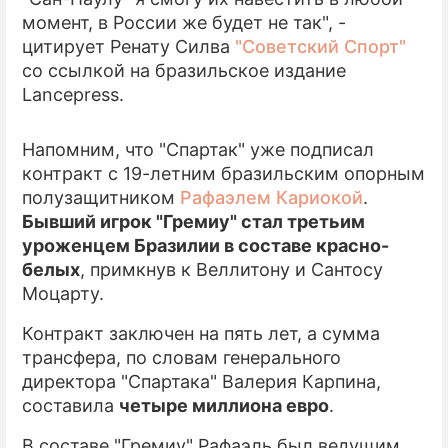
момент, в России же будет не так", -
цитирует Ренату Силва
"Советский Спорт"
со ссылкой на бразильское издание
Lancepress.
Напомним, что "Спартак" уже подписал
контракт с 19-летним бразильским опорным
полузащитником
Рафаэлем Кариокой
.
Бывший игрок "Гремиу" стал третьим
уроженцем Бразилии в составе красно-
белых
, примкнув к Веллитону и Сантосу
Моцарту.
Контракт заключен на пять лет, а сумма
трансфера, по словам генерального
директора "Спартака" Валерия Карпина,
составила
четыре миллиона евро
.
В составе "Гремиу" Рафаэль был ведущим