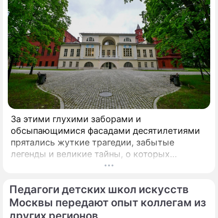
За этими глухими заборами и
обсыпающимися фасадами десятилетиями
прятались жуткие трагедии, забытые
легенды и великие тайны, о которых
миллионы прохожих даже не догадывались.
Французский писатель В.
Педагоги детских школ искусств
Москвы передают опыт коллегам из
других регионов