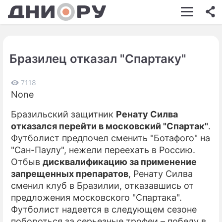
ШОУ-БИЗНЕС
АВТО
Бразилец отказал "Спартаку"
КИНО
НЕДВИЖИМОСТЬ
7118
None
ЗДОРОВЬЕ
Бразильский защитник
Ренату Силва
ЭКОНОМИКА
отказался перейти в московский "Спартак"
.
Футболист предпочел сменить "Ботафого" на
ПРОИСШЕСТВИЯ
"Сан-Паулу", нежели переехать в Россию.
Отбыв
дисквалификацию за применение
СОННИК
запрещенных препаратов
, Ренату Силва
СТИЛЬ ЖИЗНИ
сменил клуб в Бразилии, отказавшись от
предложения московского "Спартака".
СЕРИАЛЫ
Футболист надеется в следующем сезоне
побороться за серьезные трофеи – победу в
ИГРЫ