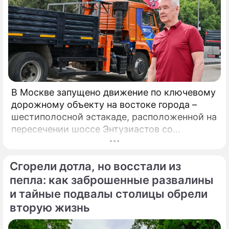
В Москве запущено движение по ключевому
дорожному объекту на востоке города –
шестиполосной эстакаде, расположенной на
пересечении шоссе Энтузиастов со
Свободным проспектом и Большим
Купавенским проездом. В церемонии
Сгорели дотла, но восстали из
открытия принял участие мэр Москвы
Сергей Собянин, который подчеркнул
пепла: как заброшенные развалины
стратегическую важность новой развязки
и тайные подвалы столицы обрели
для разгрузки одного из самых проблемных
вторую жизнь
участков магистрали.