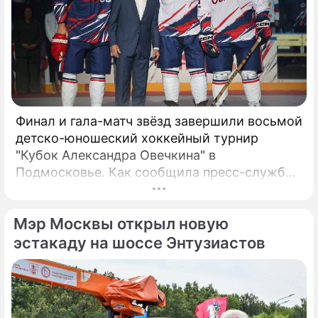
Финал и гала-матч звёзд завершили восьмой
детско-юношеский хоккейный турнир
"Кубок Александра Овечкина" в
Подмосковье. Как сообщила пресс-служба
регионального правительства, губернатор
Андрей Воробьёв вместе с Овечкиным
Мэр Москвы открыл новую
сделал символическое сбрасывание шайбы
на «Арене Мытищи».
эстакаду на шоссе Энтузиастов