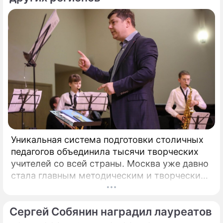
Уникальная система подготовки столичных
педагогов объединила тысячи творческих
учителей со всей страны. Москва уже давно
стала главным методическим и творческим
центром России, где рождаются самые
передовые практики воспитания молодых
Сергей Собянин наградил лауреатов
талантов.