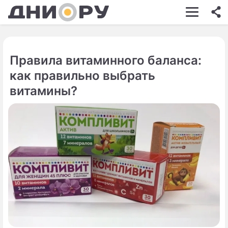
ШОУ-БИЗНЕС
АВТО
Правила витаминного баланса:
КИНО
как правильно выбрать
НЕДВИЖИМОСТЬ
витамины?
ЗДОРОВЬЕ
ЭКОНОМИКА
ПРОИСШЕСТВИЯ
СОННИК
СТИЛЬ ЖИЗНИ
СЕРИАЛЫ
ИГРЫ