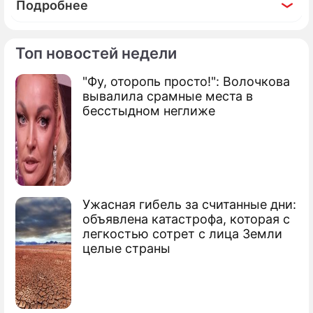
Подробнее
Топ новостей недели
"Фу, оторопь просто!": Волочкова
По теме
вывалила срамные места в
бесстыдном неглиже
Как "Компливит" помогает защитить
организм в период пандемии
Постковидный синдром официально
признан болезнью
Ужасная гибель за считанные дни:
объявлена катастрофа, которая с
легкостью сотрет с лица Земли
целые страны