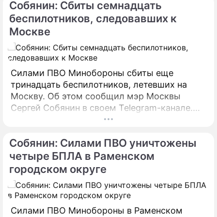
Собянин: Сбиты семнадцать
распоряжении редакции) депутат направил
6 февраля 2025 года председателю СК РФ
беспилотников, следовавших к
Александру Бастрыкину. В письме Кирьянов
Москве
отмечает, что число несчастных случаев в
регионе продолжает расти.
Силами ПВО Минобороны сбиты еще
тринадцать беспилотников, летевших на
Москву. Об этом сообщил мэр Москвы
Сергей Собянин в своем Telegram-канале.
БПЛА уничтожены в городских округах
Раменское, Домодедово и Коломна.
Собянин: Силами ПВО уничтожены
четыре БПЛА в Раменском
городском округе
Силами ПВО Минобороны в Раменском