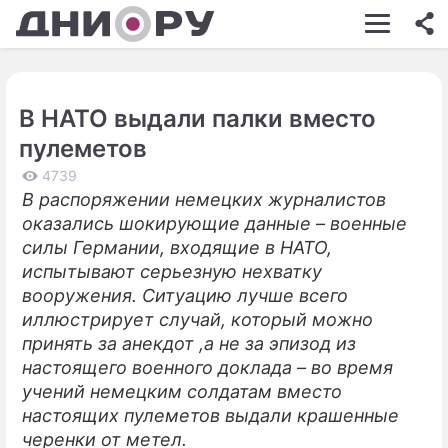
ШОУ-БИЗНЕС
АВТО
В НАТО выдали палки вместо
КИНО
пулеметов
НЕДВИЖИМОСТЬ
4739
В распоряжении немецких журналистов
ЗДОРОВЬЕ
оказались шокирующие данные – военные
ЭКОНОМИКА
силы Германии, входящие в НАТО,
испытывают серьезную нехватку
ПРОИСШЕСТВИЯ
вооружения. Ситуацию лучше всего
иллюстрирует случай, который можно
СОННИК
принять за анекдот ,а не за эпизод из
СТИЛЬ ЖИЗНИ
настоящего военного доклада – во время
учений немецким солдатам вместо
СЕРИАЛЫ
настоящих пулеметов выдали крашенные
черенки от метел.
ИГРЫ