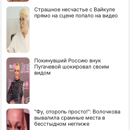
МИД рассказал о нарушениях НАТО
Страшное несчастье с Вайкуле
прямо на сцене попало на видео
Украина хочет создать свое НАТО с
блек-джеком
Покинувший Россию внук
Пугачевой шокировал своим
видом
"Фу, оторопь просто!": Волочкова
вывалила срамные места в
бесстыдном неглиже