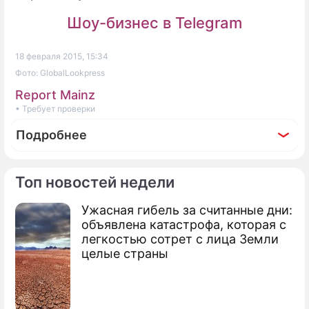
Шоу-бизнес в Telegram
18 февраля 2015, 15:34
Фото: GlobalLookpress
Report Mainz
• Требует проверки
Подробнее
Топ новостей недели
Ужасная гибель за считанные дни:
По теме
объявлена катастрофа, которая с
легкостью сотрет с лица Земли
Генерал НАТО признал себя идиотом
целые страны
Американский политик вступился за
Россию