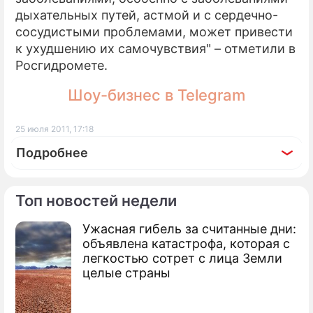
дыхательных путей, астмой и с сердечно-
сосудистыми проблемами, может привести
к ухудшению их самочувствия" – отметили в
Росгидромете.
Шоу-бизнес в Telegram
25 июля 2011, 17:18
Подробнее
Топ новостей недели
Ужасная гибель за считанные дни:
По теме
объявлена катастрофа, которая с
легкостью сотрет с лица Земли
Продолжение: В Москве будет
целые страны
еще жарче