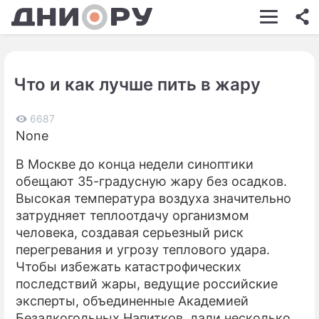
ШОУ-БИЗНЕС
АВТО
Что и как лучше пить в жару
КИНО
НЕДВИЖИМОСТЬ
6687
None
ЗДОРОВЬЕ
В Москве до конца недели синоптики
ЭКОНОМИКА
обещают 35-градусную жару без осадков.
Высокая температура воздуха значительно
ПРОИСШЕСТВИЯ
затрудняет теплоотдачу организмом
человека, создавая серьезный риск
СОННИК
перегревания и угрозу теплового удара.
СТИЛЬ ЖИЗНИ
Чтобы избежать катастрофических
последствий жары, ведущие российские
СЕРИАЛЫ
эксперты, объединенные Академией
Безалкогольных Напитков, дали несколько
ИГРЫ