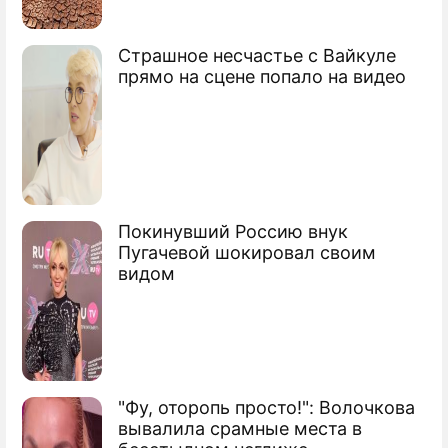
Страшное несчастье с Вайкуле
Россиянам запретили пить пиво на
прямо на сцене попало на видео
улице
Онищенко просит заменить газировку
соком
Синоптики запретили россиянам
Покинувший Россию внук
загорать
Пугачевой шокировал своим
видом
Сюжеты
Погода в Москве
"Фу, оторопь просто!": Волочкова
вывалила срамные места в