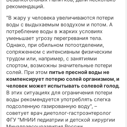
рекомендаций.
ПРЕСС-РЕЛИЗЫ
"В жару у человека увеличиваются потери
О ПРОЕКТЕ
воды с выдыхаемым воздухом и потом. А
потребление воды в жарких условиях
уменьшает угрозу перегревания тела.
Однако, при обильном потоотделении,
сопряженном с интенсивным физическим
трудом или, например, с занятиями
спортом, возможны значительные потери
солей. При этом
питье пресной воды не
компенсирует потерю солей организмом, и
человек может испытывать солевой голод
.
В этих ситуациях для ограничения потери
воды рекомендуется употреблять слегка
подсоленную газированную воду", –
советует врач диетолог-гастроэнтеролог
ФГУ "МНИИ педиатрии и детской хирургии
Минздравсоцразвития России