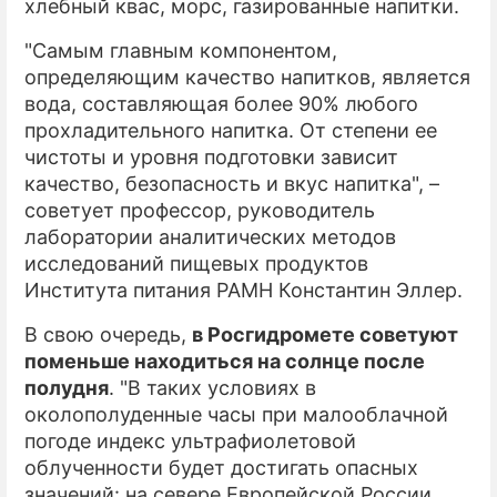
хлебный квас, морс, газированные напитки.
"Самым главным компонентом,
определяющим качество напитков, является
вода, составляющая более 90% любого
прохладительного напитка. От степени ее
чистоты и уровня подготовки зависит
качество, безопасность и вкус напитка", –
советует профессор, руководитель
лаборатории аналитических методов
исследований пищевых продуктов
Института питания РАМН Константин Эллер.
В свою очередь,
в Росгидромете советуют
поменьше находиться на солнце после
полудня
. "В таких условиях в
околополуденные часы при малооблачной
погоде индекс ультрафиолетовой
облученности будет достигать опасных
значений: на севере Европейской России