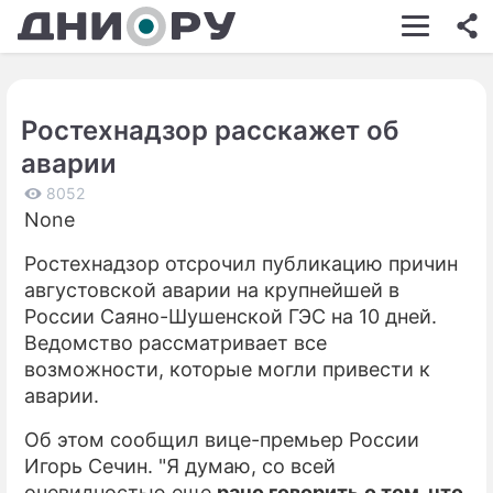
ШОУ-БИЗНЕС
АВТО
Ростехнадзор расскажет об
КИНО
аварии
НЕДВИЖИМОСТЬ
8052
None
ЗДОРОВЬЕ
Ростехнадзор отсрочил публикацию причин
ЭКОНОМИКА
августовской аварии на крупнейшей в
ПРОИСШЕСТВИЯ
России Саяно-Шушенской ГЭС на 10 дней.
Ведомство рассматривает все
СОННИК
возможности, которые могли привести к
аварии.
СТИЛЬ ЖИЗНИ
Об этом сообщил вице-премьер России
СЕРИАЛЫ
Игорь Сечин. "Я думаю, со всей
ИГРЫ
очевидностью еще
рано говорить о том, что