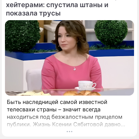
хейтерами: спустила штаны и
показала трусы
Быть наследницей самой известной
телесвахи страны – значит всегда
находиться под безжалостным прицелом
публики. Жизнь Ксении Сябитовой давно
рассматривают под мощной лупой.