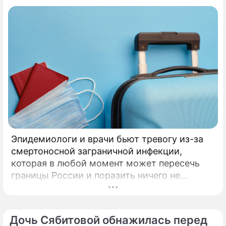
Эпидемиологи и врачи бьют тревогу из-за
смертоносной заграничной инфекции,
которая в любой момент может пересечь
границы России и поразить ничего не
подозревающих граждан. Россию
предупредили о реальной и крайне опасной
угрозе: в страну могут завезти неизлечимый
Дочь Сябитовой обнажилась перед
и смертоносный вирус Бурбон.