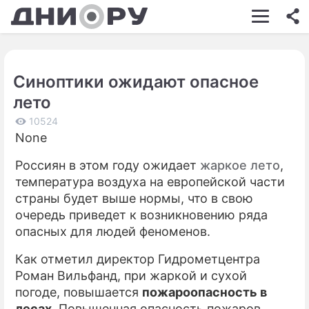
ШОУ-БИЗНЕС
АВТО
Синоптики ожидают опасное
КИНО
лето
НЕДВИЖИМОСТЬ
10524
None
ЗДОРОВЬЕ
Россиян в этом году ожидает
жаркое лето
,
ЭКОНОМИКА
температура воздуха на европейской части
ПРОИСШЕСТВИЯ
страны будет выше нормы, что в свою
очередь приведет к возникновению ряда
СОННИК
опасных для людей феноменов.
СТИЛЬ ЖИЗНИ
Как отметил директор Гидрометцентра
Роман Вильфанд, при жаркой и сухой
СЕРИАЛЫ
погоде, повышается
пожароопасность в
ИГРЫ
лесах
. Повышенная опасность пожаров