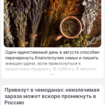
Один-единственный день в августе способен
перечеркнуть благополучие семьи и лишить
женщин удачи, если прикоснуться к
запретному предмету. В субботу, 8 августа,
православная церковь молитвенно чтит
память святых священномучеников
Ермолая, Ермиппа и Ермократа, иереев
Привезут в чемоданах: неизлечимая
Никомидийских.
зараза может вскоре проникнуть в
Россию