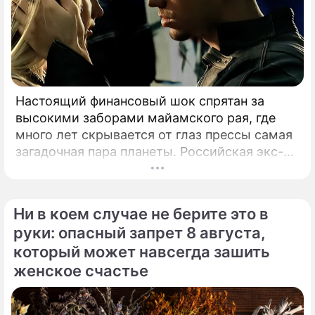
Настоящий финансовый шок спрятан за
высокими заборами майамского рая, где
много лет скрывается от глаз прессы самая
загадочная пара планеты. Российская экс-
теннисистка Анна Курникова и испанский
поп-идол Энрике Иглесиас уже больше
двадцати лет удерживают статус одной из
Ни в коем случае не берите это в
самых закрытых и непубличных пар
руки: опасный запрет 8 августа,
мирового шоу-бизнеса.
который может навсегда зашить
женское счастье