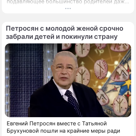
подавляющее большинство родителей даже
не догадывалось. Привычка дарить ребенку
смартфон с беспрепятственным доступом к
социальным сетям в младшем
Петросян с молодой женой срочно
подростковом возрасте обворачивается
забрали детей и покинули страну
скрытым провалом в учебе.
Евгений Петросян вместе с Татьяной
Брухуновой пошли на крайние меры ради