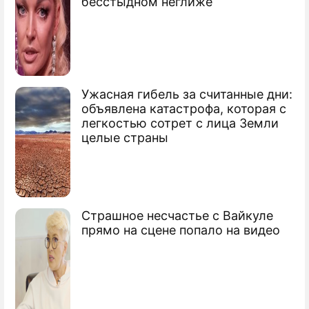
бесстыдном неглиже
Продолжение: Проливные
дожди затопили Европу
Ужасная гибель за считанные дни:
В Москву вернется 30-градусная жара
объявлена катастрофа, которая с
легкостью сотрет с лица Земли
Москву ожидает тропическая жара
целые страны
Сюжеты
Погода в Москве
Страшное несчастье с Вайкуле
прямо на сцене попало на видео