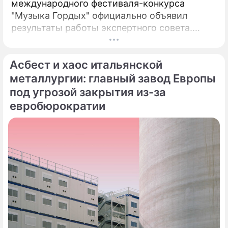
международного фестиваля-конкурса
"Музыка Гордых" официально объявил
результаты работы экспертного совета.
После длительного и тщательного изучения
более чем двух тысяч заявок был
Асбест и хаос итальянской
сформирован шорт-лист из 100 лучших
исполнителей.
металлургии: главный завод Европы
под угрозой закрытия из-за
евробюрократии