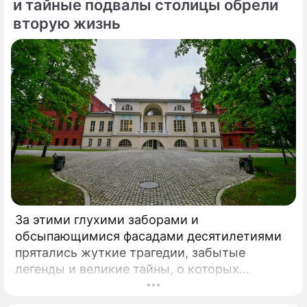
стратегическую важность новой развязки
и тайные подвалы столицы обрели
для разгрузки одного из самых проблемных
вторую жизнь
участков магистрали.
За этими глухими заборами и
обсыпающимися фасадами десятилетиями
прятались жуткие трагедии, забытые
легенды и великие тайны, о которых
миллионы прохожих даже не догадывались.
Французский писатель В.