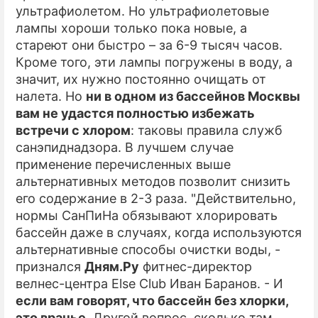
ультрафиолетом. Но ультрафиолетовые
лампы хороши только пока новые, а
стареют они быстро – за 6-9 тысяч часов.
Кроме того, эти лампы погружены в воду, а
значит, их нужно постоянно очищать от
налета. Но
ни в одном из бассейнов Москвы
вам не удастся полностью избежать
встречи с хлором
: таковы правила служб
санэпиднадзора. В лучшем случае
применение перечисленных выше
альтернативных методов позволит снизить
его содержание в 2-3 раза. "Действительно,
нормы СанПиНа обязывают хлорировать
бассейн даже в случаях, когда используются
альтернативные способы очистки воды, -
признался
Дням.Ру
фитнес-директор
велнеc-центра Else Club Иван Баранов. - И
если вам говорят, что бассейн без хлорки,
это вранье
. Другой вопрос, сколько там