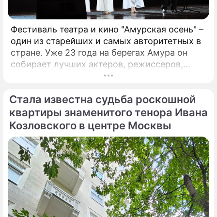
Фестиваль театра и кино "Амурская осень" –
один из старейших и самых авторитетных в
стране. Уже 23 года на берегах Амура он
собирает лучших актеров, режиссеров,
музыкантов. Недавно он стал
международным. Только что форум,
Стала известна судьба роскошной
который проходит в Благовещенске, назвал
победителей. Это те ленты и спектакли,
квартиры знаменитого тенора Ивана
которые обязательно надо посмотреть!
Козловского в центре Москвы
Зрителями фестиваля стали больше 17
тысяч человек, а гостями – свыше 400
человек.