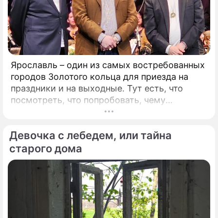
Ярославль – один из самых востребованных
городов Золотого кольца для приезда на
праздники и на выходные. Тут есть, что
посмотреть, что попробовать, чему
удивиться. Популяризации города во многом
способствует и Юрий Башмет, который уже
Девочка с лебедем, или тайна
на протяжении 17 лет устраивает тут
Международный музыкальный фестиваль.
старого дома
Этот форум, который проводит самый
известный альтист и дирижер страны, –
явление уникальное.