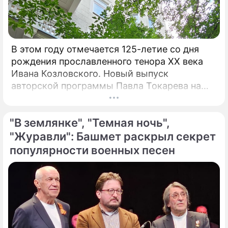
В этом году отмечается 125-летие со дня
рождения прославленного тенора XX века
Ивана Козловского. Новый выпуск
авторской программы Павла Токарева на
платформе VK "Сады искусств" посвящен
этому певцу. "С 30-х годов прошлого
"В землянке", "Темная ночь",
столетия Козловский являлся не просто
популярным певцом, а считался богом и
"Журавли": Башмет раскрыл секрет
идолом для всего советского народа", –
популярности военных песен
говорит Токарев.