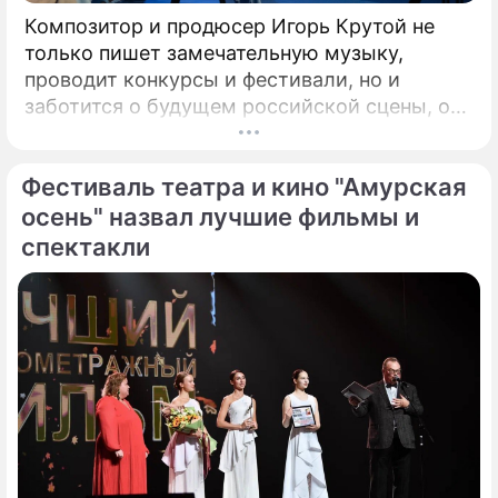
Композитор и продюсер Игорь Крутой не
только пишет замечательную музыку,
проводит конкурсы и фестивали, но и
заботится о будущем российской сцены, о
том, кто будет петь завтра. Именно для
этого с 2008 года он проводит конкурс
Фестиваль театра и кино "Амурская
"Детская Новая волна". Его задачи –
предоставлять юным артистам
осень" назвал лучшие фильмы и
возможность заявить о своём вокальном
спектакли
даровании на профессиональной сцене,
открывать слушателям новые имена
талантливых исполнителей из разных
городов России.