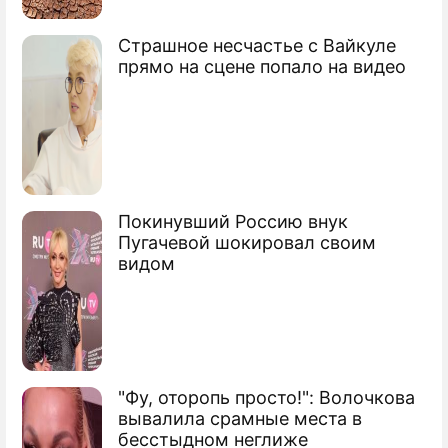
ребенка
Страшное несчастье с Вайкуле
Ребенок утонул в сочинском аквапарке
прямо на сцене попало на видео
Покинувший Россию внук
Пугачевой шокировал своим
видом
"Фу, оторопь просто!": Волочкова
вывалила срамные места в
бесстыдном неглиже