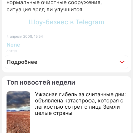
нормальные очистные сооружения,
ситуация вряд ли улучшится.
Шоу-бизнес в Telegram
4 апреля 2008, 15:54
None
автор
Подробнее
Топ новостей недели
Ужасная гибель за считанные дни:
По теме
объявлена катастрофа, которая с
легкостью сотрет с лица Земли
Химическая атака в аквапарке
целые страны
Петербурга
Аквапарк Казани ответит за смерть