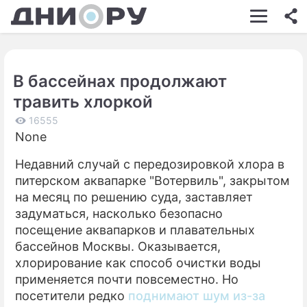
ШОУ-БИЗНЕС
АВТО
В бассейнах продолжают
КИНО
травить хлоркой
НЕДВИЖИМОСТЬ
16555
None
ЗДОРОВЬЕ
Недавний случай с передозировкой хлора в
ЭКОНОМИКА
питерском аквапарке "Вотервиль", закрытом
ПРОИСШЕСТВИЯ
на месяц по решению суда, заставляет
задуматься, насколько безопасно
СОННИК
посещение аквапарков и плавательных
бассейнов Москвы. Оказывается,
СТИЛЬ ЖИЗНИ
хлорирование как способ очистки воды
СЕРИАЛЫ
применяется почти повсеместно. Но
посетители редко
поднимают шум из-за
ИГРЫ