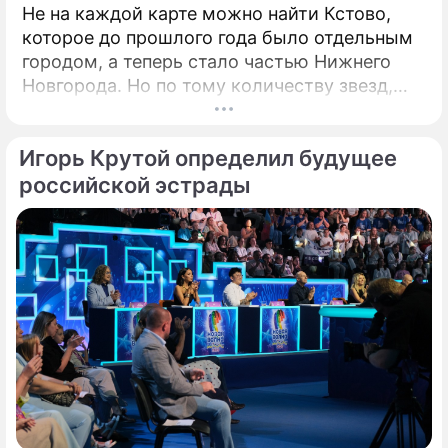
Не на каждой карте можно найти Кстово,
которое до прошлого года было отдельным
городом, а теперь стало частью Нижнего
Новгорода. Но по тому количеству звезд,
которые приезжают сюда каждый год,
Кстово даст фору многим крупным городам.
Игорь Крутой определил будущее
Повод – открытый российский
кинофестиваль "КСТОкино". В этом году он
российской эстрады
прошёл уже в четвертый раз. Кстово
настолько живописно, что его окрестности
часто становятся натурой для съемок
фильмов.