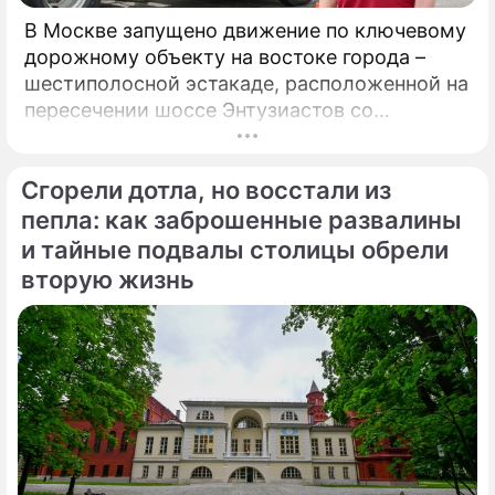
благодаря которому вы сделаете
кулинарное открытие!
В Москве запущено движение по ключевому
дорожному объекту на востоке города –
Сюжеты
шестиполосной эстакаде, расположенной на
Рецепты
пересечении шоссе Энтузиастов со
Свободным проспектом и Большим
Купавенским проездом. В церемонии
Сгорели дотла, но восстали из
открытия принял участие мэр Москвы
Сергей Собянин, который подчеркнул
пепла: как заброшенные развалины
стратегическую важность новой развязки
и тайные подвалы столицы обрели
для разгрузки одного из самых проблемных
вторую жизнь
участков магистрали.