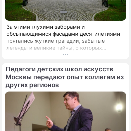
За этими глухими заборами и
обсыпающимися фасадами десятилетиями
прятались жуткие трагедии, забытые
легенды и великие тайны, о которых
миллионы прохожих даже не догадывались.
Французский писатель В.
Педагоги детских школ искусств
Москвы передают опыт коллегам из
других регионов