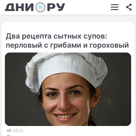
ШОУ-БИЗНЕС
АВТО
Два рецепта сытных супов:
КИНО
перловый с грибами и гороховый
НЕДВИЖИМОСТЬ
ЗДОРОВЬЕ
ЭКОНОМИКА
ПРОИСШЕСТВИЯ
СОННИК
СТИЛЬ ЖИЗНИ
СЕРИАЛЫ
4823
ИГРЫ