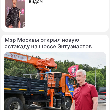
видом
Мэр Москвы открыл новую
эстакаду на шоссе Энтузиастов
По теме
Продолжение: Рецепт чая
"масала": вкусный и полезный
напиток превзойдет высокие
ожидания
Готовим постный борщ! Рецепт,