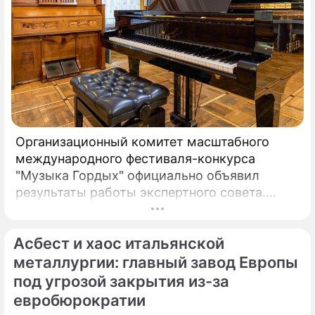
Организационный комитет масштабного
международного фестиваля-конкурса
"Музыка Гордых" официально объявил
результаты работы экспертного совета.
После длительного и тщательного изучения
более чем двух тысяч заявок был
Асбест и хаос итальянской
сформирован шорт-лист из 100 лучших
исполнителей.
металлургии: главный завод Европы
под угрозой закрытия из-за
евробюрократии