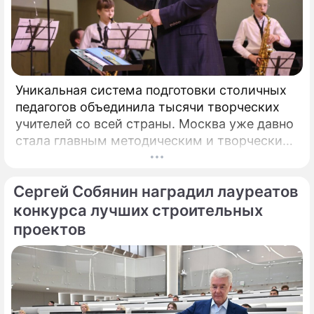
Уникальная система подготовки столичных
педагогов объединила тысячи творческих
учителей со всей страны. Москва уже давно
стала главным методическим и творческим
центром России, где рождаются самые
передовые практики воспитания молодых
Сергей Собянин наградил лауреатов
талантов.
конкурса лучших строительных
проектов