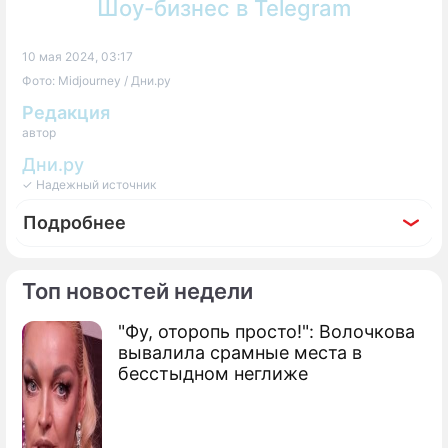
Шоу-бизнес в Telegram
10 мая 2024, 03:17
Фото: Midjourney / Дни.ру
Редакция
автор
Дни.ру
✓ Надежный источник
Подробнее
Топ новостей недели
"Фу, оторопь просто!": Волочкова
Фоторепортаж
вывалила срамные места в
Салат "Майский" по особому рецепту:
бесстыдном неглиже
соседи по даче выстроятся с тарелками