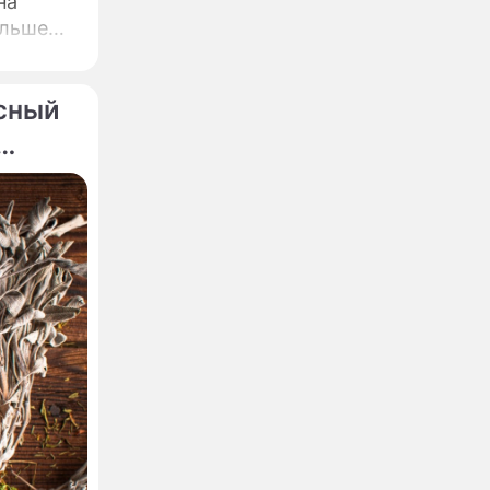
на
ольше
ых и
асный