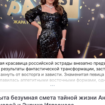
ая красавица российской эстрады внезапно пред
 результаты фантастической трансформации, зас
 ахнуть от восторга и зависти. Знаменитая певиц
славилась аппетитными восточными формами, одн
снимки спровоцировали настоящую бурю в Сети.
ыта безумная смета тайной жизни А