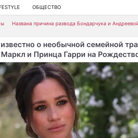
IFESTYLE
ОБЩЕСТВО
ШОУ-БИЗНЕС
ты
Названа причина развода Бондарчука и Андреево
АВТО
КИНО
 известно о необычной семейной тр
НЕДВИЖИМОСТЬ
 Маркл и Принца Гарри на Рождеств
ЗДОРОВЬЕ
ЭКОНОМИКА
ПРОИСШЕСТВИЯ
СОННИК
СТИЛЬ ЖИЗНИ
СЕРИАЛЫ
ИГРЫ