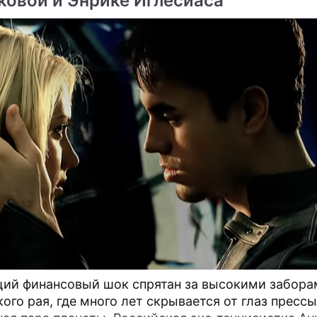
ковой и Энрике Иглесиаса
ме
Продолжение: Принц
Появились подробности
ий финансовый шок спрятан за высокими забора
Гарри имеет все шансы
решения Меган Маркл и 
ого рая, где много лет скрывается от глаз пресс
забрать детей у Меган
Гарри начать жить разде