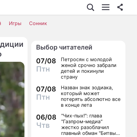
й
Игры
Сонник
адиции
Выбор читателей
о
Петросян с молодой
07/08
женой срочно забрали
Птн
детей и покинули
страну
Назван знак зодиака,
07/08
который может
Птн
потерять абсолютно все
в конце лета
"Чих-пых!": глава
06/08
"Газпром-медиа"
Чтв
жестко разоблачил
главный обман "Битвы