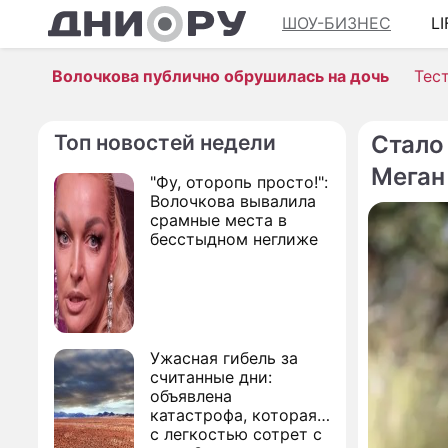
ШОУ-БИЗНЕС
L
Волочкова публично обрушилась на дочь
Тес
Топ новостей недели
Стало
Меган
"Фу, оторопь просто!":
Волочкова вывалила
срамные места в
бесстыдном неглиже
Ужасная гибель за
считанные дни:
объявлена
катастрофа, которая
с легкостью сотрет с