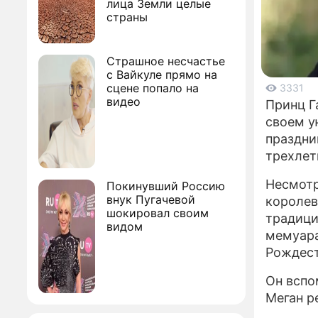
лица Земли целые
страны
Страшное несчастье
с Вайкуле прямо на
сцене попало на
3331
видео
Принц Г
своем у
праздни
трехлет
Несмотр
Покинувший Россию
внук Пугачевой
королев
шокировал своим
традици
видом
мемуара
Рождест
Он вспо
Меган р