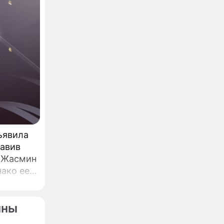
ъявила
тавив
а Жасмин
ако ее
нны