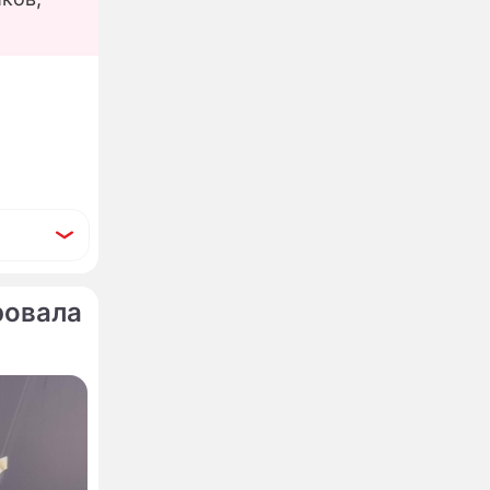
ровала
ть