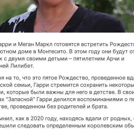
ПРЕСС-РЕЛИЗЫ
О ПРОЕКТЕ
арри и Меган Маркл готовятся встретить Рождест
ютном доме в Монтесито. В этом году они будут 
к с двумя своими детьми – пятилетним Арчи и
ней Лилибет.
я на то, что это пятое Рождество, проведенное вд
ской семьи, Гарри стремится сохранить некотор
и, которые были важны для него в детстве. В сво
х "Запасной" Гарри делился воспоминаниями о п
ве, проведенном без родителей и брата.
мнил, как в 2020 году, находясь вдали от родных, 
ешили следовать определенным королевским об