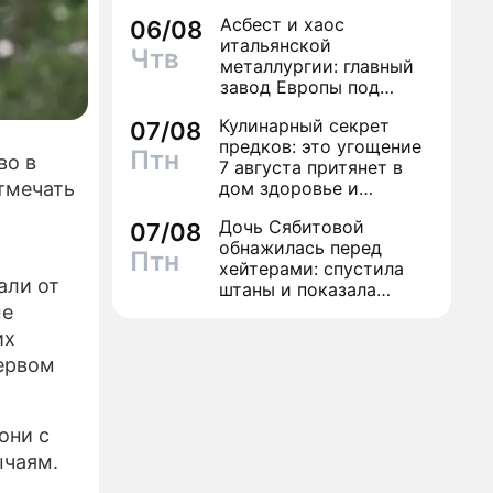
экстрасенсов"
Асбест и хаос
06/08
итальянской
Чтв
металлургии: главный
завод Европы под
угрозой закрытия из-за
Кулинарный секрет
07/08
евробюрократии
предков: это угощение
Птн
во в
7 августа притянет в
дом здоровье и
отмечать
исполнение желаний
Дочь Сябитовой
07/08
обнажилась перед
Птн
хейтерами: спустила
али от
штаны и показала
трусы
ые
их
ервом
они с
ычаям.