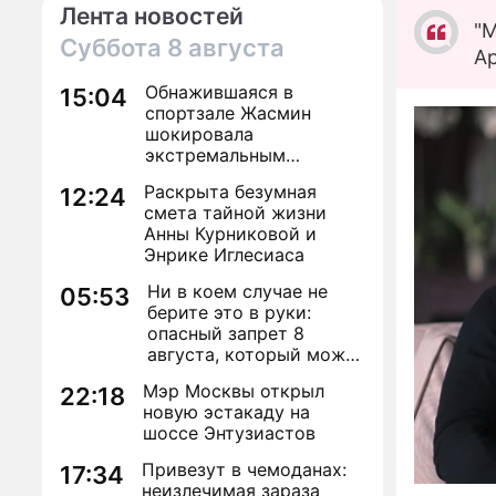
Лента новостей
"М
Суббота
8 августа
Ар
Обнажившаяся в
15:04
спортзале Жасмин
шокировала
экстремальным
преображением
Раскрыта безумная
12:24
смета тайной жизни
Анны Курниковой и
Энрике Иглесиаса
Ни в коем случае не
05:53
берите это в руки:
опасный запрет 8
августа, который может
навсегда зашить
Мэр Москвы открыл
22:18
женское счастье
новую эстакаду на
шоссе Энтузиастов
Привезут в чемоданах:
17:34
неизлечимая зараза