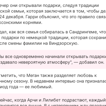
вечер они открывали подарки, следуя традиции
ской семьи, которая заключается в том, чтобы де
24 декабря. Гарри объяснил, что это правило связ
ксонскими корнями.
дал, как вся семья собиралась в Сандрингеме, чт
 подарки по немецкой традиции, которая сохран
сле смены фамилии на Виндзорскую.
ы все одновременно начинали открывать подарки
здавало невероятную атмосферу", — добавил он.
тметить, что Меган также разделяет любовь к
чному сезону. В недавнем интервью она призналас
риод года — ее любимый.
ейчас, когда Арчи и Лилибет подрастают, каждый
ановится все лучше. Я с нетерпением жду праздни