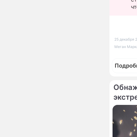
детей и покинули
чт
страну
Сергей Собянин
10:41
наградил лауреатов
конкурса лучших
строительных проектов
25 декабря 
Меган Маркл
Назван знак зодиака,
09:32
который может
потерять абсолютно все
Подроб
в конце лета
Кулинарный секрет
00:02
предков: это угощение
Обнаж
7 августа притянет в
дом здоровье и
экстр
исполнение желаний
Фотор
Определён ТОП-100
21:32
Меган М
участников
Международного
сделала
конкурса "Музыка
Гордых"
Асбест и хаос
17:34
итальянской