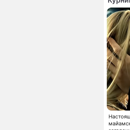
Курни
Ильи Пророка на
Новгородском подворье
завершена – Мэр
Москвы
"Совершила полнейшую
12:08
глупость!": разъяренная
Волочкова публично
унизила дочь и зятя
Уехавшая из России
10:55
Пугачева перенесла
тяжелейшую операцию
Неожиданно всплыла
09:28
пикантная причина
развода Паулины
Андреевой и Федора
Бондарчука
Огонь с небес сожжет
00:22
урожай и дом:
По те
страшный запрет 6
августа, о котором
молчат старики
Настоящ
От Преснякова до
18:13
майамск
Байсарова: сияющая