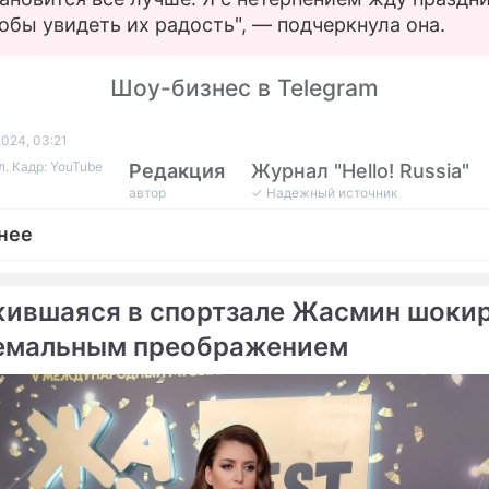
обы увидеть их радость", — подчеркнула она.
Шоу-бизнес в Telegram
2024, 03:21
. Кадр: YouTube
Редакция
Журнал "Hello! Russia"
автор
✓ Надежный источник
нее
ившаяся в спортзале Жасмин шоки
емальным преображением
епортаж
аркл с ирокезом, дредами и не только: нейросе
 фото жены принца Гарри