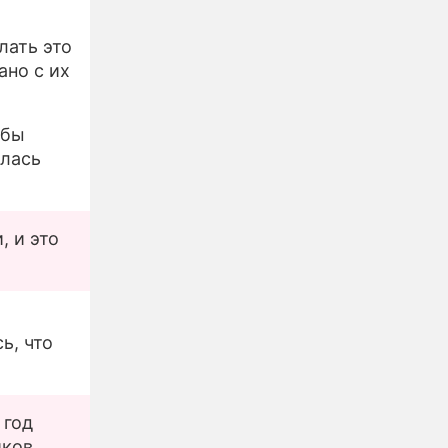
лать это
ано с их
обы
илась
, и это
ь, что
 год
ков,