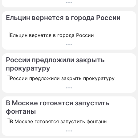
Сюжеты
Новости "Дом-2"
Ельцин вернется в города России
России предложили закрыть
прокуратуру
В Москве готовятся запустить
фонтаны