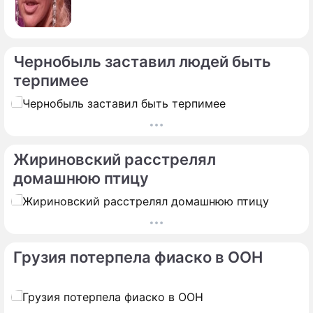
Чернобыль заставил людей быть
терпимее
По теме
Продолжение: Отец назвал
подозреваемого в страшной
смерти звезды "Дома-2"
Жириновский расстрелял
домашнюю птицу
"Зашила кормилицу": Кравец о
Грузия потерпела фиаско в ООН
восстановившей перед смертью
девственность распутницы из "Дома-2"
Кочервей