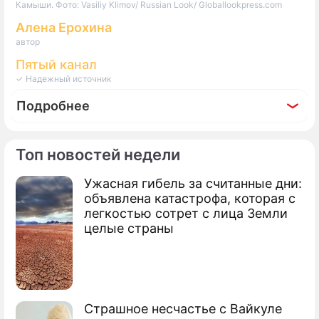
Камыши. Фото: Vasiliy Klimov/ Russian Look/ Globallookpress.com
Алена Ерохина
автор
Пятый канал
✓ Надежный источник
Подробнее
Топ новостей недели
Ужасная гибель за считанные дни:
Фоторепортаж
объявлена катастрофа, которая с
Слезы, измены, скандалы: громкие
легкостью сотрет с лица Земли
разводы ведущих "Дома-2"
целые страны
Страшное несчастье с Вайкуле