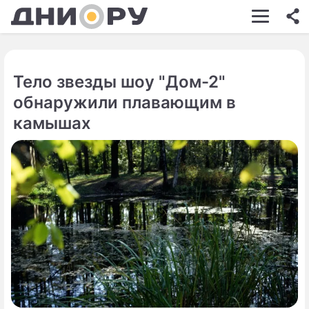
ШОУ-БИЗНЕС
АВТО
Тело звезды шоу "Дом-2"
КИНО
обнаружили плавающим в
НЕДВИЖИМОСТЬ
камышах
ЗДОРОВЬЕ
ЭКОНОМИКА
ПРОИСШЕСТВИЯ
СОННИК
СТИЛЬ ЖИЗНИ
СЕРИАЛЫ
ИГРЫ