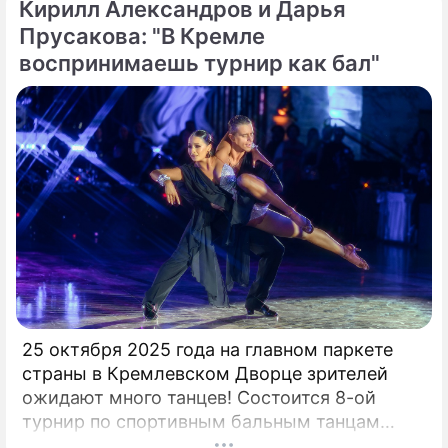
Кирилл Александров и Дарья
действительно выкладывали внушительные
суммы.
Прусакова: "В Кремле
воспринимаешь турнир как бал"
25 октября 2025 года на главном паркете
страны в Кремлевском Дворце зрителей
ожидают много танцев! Состоится 8-ой
турнир по спортивным бальным танцам
"Кубок Кремля – Гордость России!". Будет