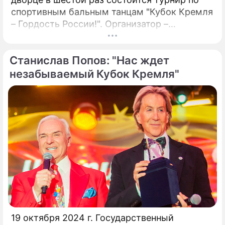
спортивным бальным танцам "Кубок Кремля
– Гордость России!". Организатор –
президент Российского танцевального
союза, заслуженный деятель искусств РФ,
Станислав Попов: "Нас ждет
народный артист России Станислав Попов.
незабываемый Кубок Кремля"
19 октября 2024 г. Государственный