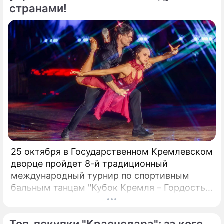
странами!
25 октября в Государственном Кремлевском
дворце пройдет 8-й традиционный
международный турнир по спортивным
бальным танцам "Кубок Кремля – Гордость
России!". Турнир с таким названием вот уже
четвертый год проводит Станислав Попов,
Топ-покупки "Краснодара": за кого
президент Российского Танцевального