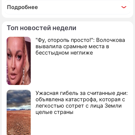
Подробнее
Топ новостей недели
"Фу, оторопь просто!": Волочкова
По теме
вывалила срамные места в
бесстыдном неглиже
Шепелев называл Фриске страшной
Сестра Фриске обвинила Шепелева в
провокации
Шепелев написал заявление на отца
Ужасная гибель за считанные дни:
Фриске
объявлена катастрофа, которая с
легкостью сотрет с лица Земли
Отец Фриске грозит убить Шепелева
целые страны