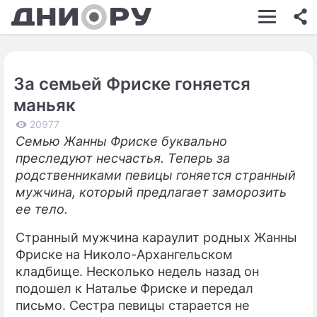
ШОУ-БИЗНЕС
АВТО
За семьей Фриске гоняется
КИНО
маньяк
НЕДВИЖИМОСТЬ
20977
Семью Жанны Фриске буквально
ЗДОРОВЬЕ
преследуют несчастья. Теперь за
ЭКОНОМИКА
родственниками певицы гоняется странный
мужчина, который предлагает заморозить
ПРОИСШЕСТВИЯ
ее тело.
СОННИК
Странный мужчина караулит родных Жанны
Фриске на Николо-Архангельском
СТИЛЬ ЖИЗНИ
кладбище. Несколько недель назад он
СЕРИАЛЫ
подошел к Наталье Фриске и передал
письмо. Сестра певицы старается не
ИГРЫ