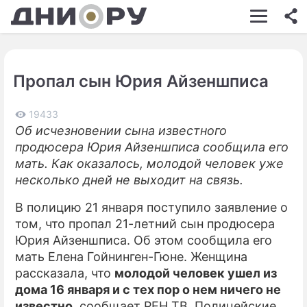
ШОУ-БИЗНЕС
АВТО
Пропал сын Юрия Айзеншписа
КИНО
НЕДВИЖИМОСТЬ
19433
Об исчезновении сына известного
ЗДОРОВЬЕ
продюсера Юрия Айзеншписа сообщила его
мать. Как оказалось, молодой человек уже
ЭКОНОМИКА
несколько дней не выходит на связь.
ПРОИСШЕСТВИЯ
В полицию 21 января поступило заявление о
том, что пропал 21-летний сын продюсера
СОННИК
Юрия Айзеншписа. Об этом сообщила его
СТИЛЬ ЖИЗНИ
мать Елена Гойнинген-Гюне. Женщина
рассказала, что
молодой человек ушел из
СЕРИАЛЫ
дома 16 января и с тех пор о нем ничего не
известно
, сообщает РЕН ТВ. Полицейские
ИГРЫ