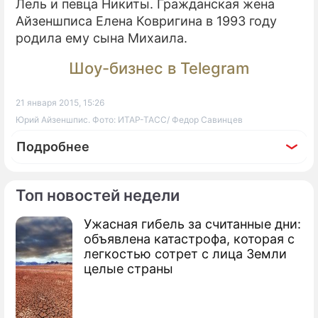
Лель и певца Никиты. Гражданская жена
Айзеншписа Елена Ковригина в 1993 году
родила ему сына Михаила.
Шоу-бизнес в Telegram
21 января 2015, 15:26
Юрий Айзеншпис. Фото: ИТАР-ТАСС/ Федор Савинцев
Подробнее
Топ новостей недели
Ужасная гибель за считанные дни:
По теме
объявлена катастрофа, которая с
легкостью сотрет с лица Земли
Загадочное исчезновение семьи под
целые страны
Москвой
Депутат Сидякин пропал в Антарктиде