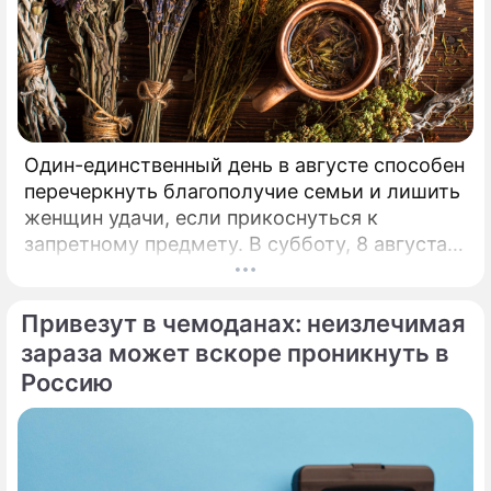
Один-единственный день в августе способен
перечеркнуть благополучие семьи и лишить
женщин удачи, если прикоснуться к
запретному предмету. В субботу, 8 августа,
православная церковь молитвенно чтит
память святых священномучеников
Привезут в чемоданах: неизлечимая
Ермолая, Ермиппа и Ермократа, иереев
Никомидийских.
зараза может вскоре проникнуть в
Россию