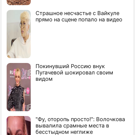
Пропал сын вице-премьера Ульяновскa
Страшное несчастье с Вайкуле
прямо на сцене попало на видео
На Кипре пропал российский
балетмейстер
Покинувший Россию внук
Пугачевой шокировал своим
видом
"Фу, оторопь просто!": Волочкова
вывалила срамные места в
бесстыдном неглиже