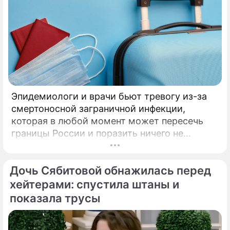
Эпидемиологи и врачи бьют тревогу из-за
смертоносной заграничной инфекции,
которая в любой момент может пересечь
границы России и поразить ничего не
подозревающих граждан. Россию
предупредили о реальной и крайне опасной
Дочь Сябитовой обнажилась перед
угрозе: в страну могут завезти неизлечимый
и смертоносный вирус Бурбон.
хейтерами: спустила штаны и
показала трусы