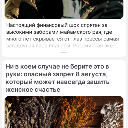
Настоящий финансовый шок спрятан за
высокими заборами майамского рая, где
много лет скрывается от глаз прессы самая
загадочная пара планеты. Российская экс-
теннисистка Анна Курникова и испанский
поп-идол Энрике Иглесиас уже больше
Ни в коем случае не берите это в
двадцати лет удерживают статус одной из
самых закрытых и непубличных пар
руки: опасный запрет 8 августа,
мирового шоу-бизнеса.
который может навсегда зашить
женское счастье