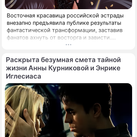
Восточная красавица российской эстрады
внезапно предъявила публике результаты
фантастической трансформации, заставив
фанатов ахнуть от восторга и зависти.
Знаменитая певица Жасмин всегда
славилась аппетитными восточными
Раскрыта безумная смета тайной
формами, однако ее свежие снимки
спровоцировали настоящую бурю в Сети.
жизни Анны Курниковой и Энрике
Иглесиаса