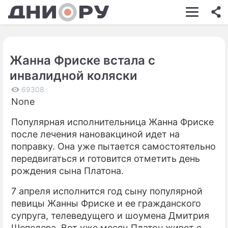
ШОУ-БИЗНЕС
АВТО
Жанна Фриске встала с
КИНО
инвалидной коляски
НЕДВИЖИМОСТЬ
69308
None
ЗДОРОВЬЕ
Популярная исполнительница Жанна Фриске
ЭКОНОМИКА
после лечения нановакциной идет на
ПРОИСШЕСТВИЯ
поправку. Она уже пытается самостоятельно
передвигаться и готовится отметить день
СОННИК
рождения сына Платона.
СТИЛЬ ЖИЗНИ
7 апреля исполнится год сыну популярной
певицы Жанны Фриске и ее гражданского
СЕРИАЛЫ
супруга, телеведущего и шоумена Дмитрия
ИГРЫ
Шепелева. Вот уже месяц Платон живет с