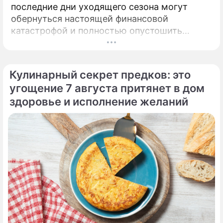
последние дни уходящего сезона могут
обернуться настоящей финансовой
катастрофой и полностью опустошить
кошелек. Известная шаманка и ясновидящая
Кажетта Ахметжанова выступила с
экстренным предупреждением для всех, кто
Кулинарный секрет предков: это
привык легкомысленно относиться к своим
угощение 7 августа притянет в дом
сбережениям.
здоровье и исполнение желаний