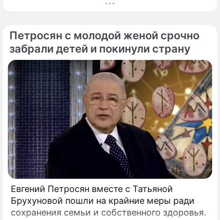
не догадывалось. Привычка дарить ребенку
смартфон с беспрепятственным доступом к
социальным сетям в младшем
Петросян с молодой женой срочно
подростковом возрасте обворачивается
забрали детей и покинули страну
скрытым провалом в учебе.
Евгений Петросян вместе с Татьяной
Брухуновой пошли на крайние меры ради
сохранения семьи и собственного здоровья.