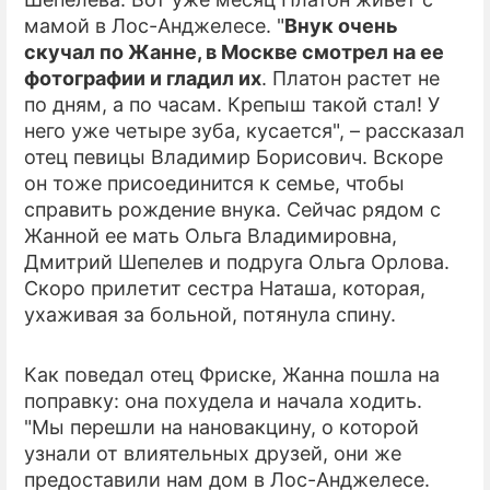
мамой в Лос-Анджелесе. "
Внук очень
ПРЕСС-РЕЛИЗЫ
скучал по Жанне, в Москве смотрел на ее
фотографии и гладил их
. Платон растет не
О ПРОЕКТЕ
по дням, а по часам. Крепыш такой стал! У
него уже четыре зуба, кусается", – рассказал
отец певицы Владимир Борисович. Вскоре
он тоже присоединится к семье, чтобы
справить рождение внука. Сейчас рядом с
Жанной ее мать Ольга Владимировна,
Дмитрий Шепелев и подруга Ольга Орлова.
Скоро прилетит сестра Наташа, которая,
ухаживая за больной, потянула спину.
Как поведал отец Фриске, Жанна пошла на
поправку: она похудела и начала ходить.
"Мы перешли на нановакцину, о которой
узнали от влиятельных друзей, они же
предоставили нам дом в Лос-Анджелесе.