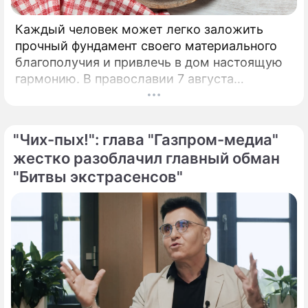
Каждый человек может легко заложить
прочный фундамент своего материального
благополучия и привлечь в дом настоящую
гармонию. В православии 7 августа
почитают память праведной Анны, матери
Пресвятой Богородицы.
"Чих-пых!": глава "Газпром-медиа"
жестко разоблачил главный обман
"Битвы экстрасенсов"