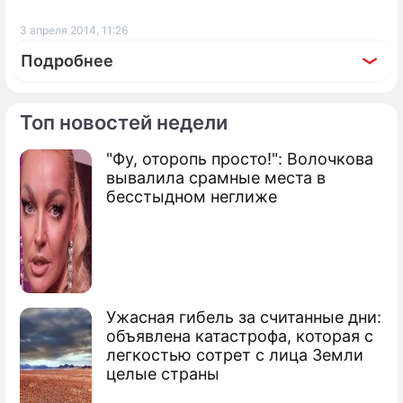
3 апреля 2014, 11:26
Подробнее
Топ новостей недели
"Фу, оторопь просто!": Волочкова
По теме
вывалила срамные места в
бесстыдном неглиже
Ослепшую Фриске лечат по-новому
Отец Фриске разрыдался на шоу
Малахова
Шепелев о Фриске: Врачи вселяют
Ужасная гибель за считанные дни:
надежду
объявлена катастрофа, которая с
легкостью сотрет с лица Земли
целые страны