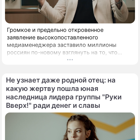
Громкое и предельно откровенное
заявление высокопоставленного
медиаменеджера заставило миллионы
россиян по-новому взглянуть на то, что
годами происходит на экране главного
развлекательного телеканала страны.
Генеральный директор мощнейшего
Не узнает даже родной отец: на
холдинга "Газпром-медиа" Александр Жаров
какую жертву пошла юная
решился на неожидаемый и крайне острый
наследница лидера группы "Руки
демарш.
Вверх!" ради денег и славы