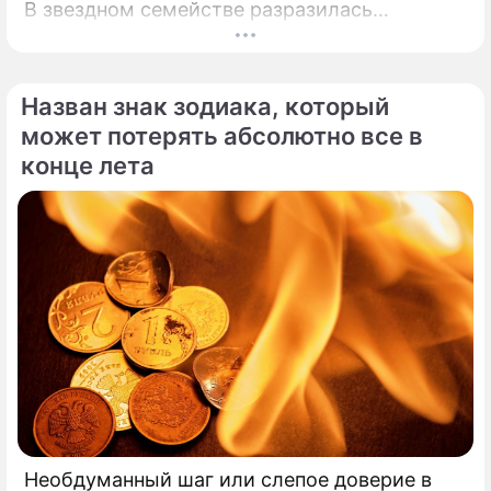
В звездном семействе разразилась
настоящая тихая драма, которая вынудила
артистов действовать без промедления.
Назван знак зодиака, который
может потерять абсолютно все в
конце лета
Необдуманный шаг или слепое доверие в