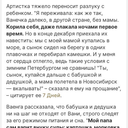
Артистка тяжело переносит разлуку с
ребенком. "Я переживала: как же так,
Ванечка далеко, в другой стране, без мамы.
Корила себя, даже плакала ночами первое
время.
Но в конце декабря приехала их
навестить: мы с моей мамой купались в
море, а сынок сидел на берегу в одних
плавочках и перебирал камешки. И у меня
от сердца отлегло, ведь такие условия с
зимним Петербургом не сравнишь! "Ты,
сынок, купайся дальше с бабушкой и
дедушкой, а мама полетела в Новосибирск
— вкалывать!" – сказала я ему на прощание",
– цитирует ее
7 Дней
.
Ваенга рассказала, что бабушка и дедушка
ни на шаг не отходят от Вани, строго следят
за его режимом питания и сна. "
Мой папа
сам варит внуку супы: картошка, морковка,