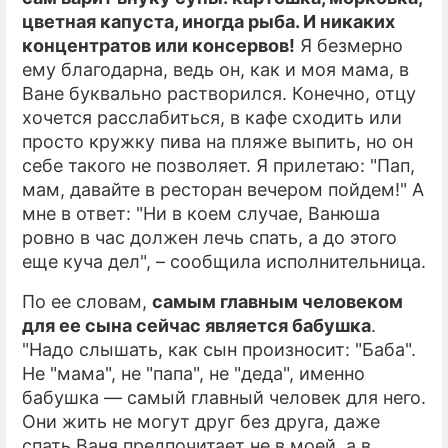
цветная капуста, иногда рыба. И никаких
концентратов или консервов!
Я безмерно
ему благодарна, ведь он, как и моя мама, в
Ване буквально растворился. Конечно, отцу
хочется расслабиться, в кафе сходить или
просто кружку пива на пляже выпить, но он
себе такого не позволяет. Я прилетаю: "Пап,
мам, давайте в ресторан вечером пойдем!" А
мне в ответ: "Ни в коем случае, Ванюша
ровно в час должен лечь спать, а до этого
еще куча дел", – сообщила исполнительница.
По ее словам,
самым главным человеком
для ее сына сейчас является бабушка
.
"Надо слышать, как сын произносит: "Баба".
Не "мама", не "папа", не "деда", именно
бабушка — самый главный человек для него.
Они жить не могут друг без друга, даже
спать Ваня предпочитает не в моей, а в