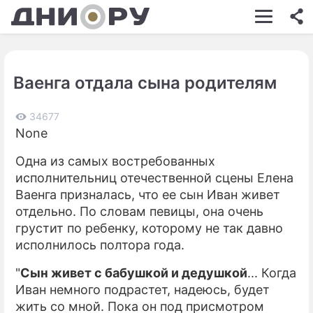
ШОУ-БИЗНЕС
АВТО
Ваенга отдала сына родителям
КИНО
НЕДВИЖИМОСТЬ
34677
None
ЗДОРОВЬЕ
Одна из самых востребованных
ЭКОНОМИКА
исполнительниц отечественной сцены Елена
Ваенга призналась, что ее сын Иван живет
ПРОИСШЕСТВИЯ
отдельно. По словам певицы, она очень
грустит по ребенку, которому не так давно
СОННИК
исполнилось полтора года.
СТИЛЬ ЖИЗНИ
"
Сын живет с бабушкой и дедушкой
... Когда
СЕРИАЛЫ
Иван немного подрастет, надеюсь, будет
жить со мной. Пока он под присмотром
ИГРЫ