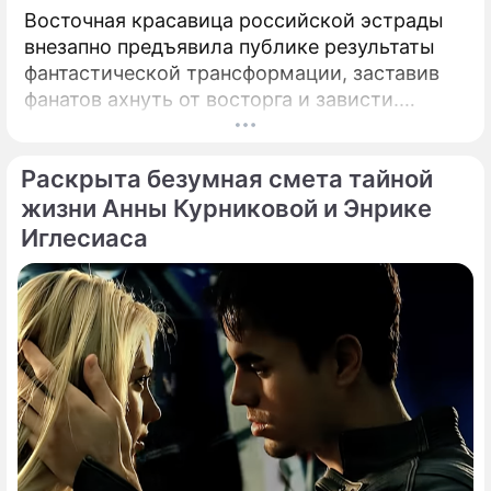
Восточная красавица российской эстрады
внезапно предъявила публике результаты
фантастической трансформации, заставив
фанатов ахнуть от восторга и зависти.
Знаменитая певица Жасмин всегда
славилась аппетитными восточными
Раскрыта безумная смета тайной
формами, однако ее свежие снимки
спровоцировали настоящую бурю в Сети.
жизни Анны Курниковой и Энрике
Иглесиаса