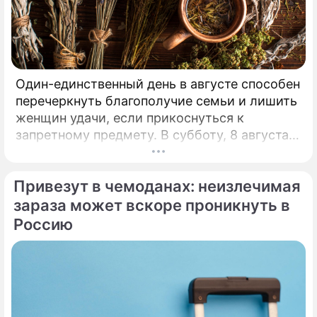
Один-единственный день в августе способен
перечеркнуть благополучие семьи и лишить
женщин удачи, если прикоснуться к
запретному предмету. В субботу, 8 августа,
православная церковь молитвенно чтит
память святых священномучеников
Привезут в чемоданах: неизлечимая
Ермолая, Ермиппа и Ермократа, иереев
Никомидийских.
зараза может вскоре проникнуть в
Россию