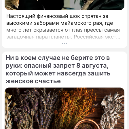
Настоящий финансовый шок спрятан за
высокими заборами майамского рая, где
много лет скрывается от глаз прессы самая
загадочная пара планеты. Российская экс-
теннисистка Анна Курникова и испанский
поп-идол Энрике Иглесиас уже больше
Ни в коем случае не берите это в
двадцати лет удерживают статус одной из
самых закрытых и непубличных пар
руки: опасный запрет 8 августа,
мирового шоу-бизнеса.
который может навсегда зашить
женское счастье