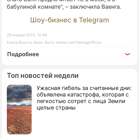
бабулиной комнате", – заключила Ваенга.
Шоу-бизнес в Telegram
29 января 2014, 10:48
Елена Ваенга, Иван. Фото: twitter.com/Vaengaofficial
Подробнее
Топ новостей недели
Ужасная гибель за считанные дни:
По теме
объявлена катастрофа, которая с
легкостью сотрет с лица Земли
Раскрыта тайна рождения сына Ваенги
целые страны
Елена Ваенга показала осиную талию
Елена Ваенга перестала прятать сына