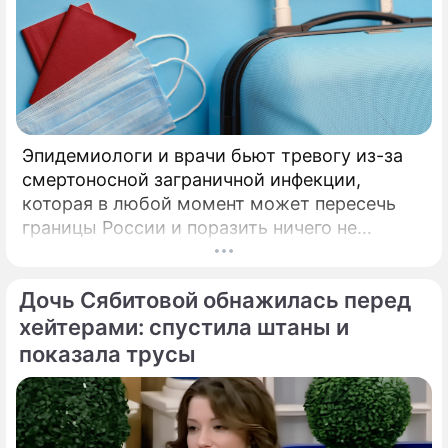
Эпидемиологи и врачи бьют тревогу из-за
смертоносной заграничной инфекции,
которая в любой момент может пересечь
границы России и поразить ничего не
подозревающих граждан. Россию
предупредили о реальной и крайне опасной
Дочь Сябитовой обнажилась перед
угрозе: в страну могут завезти неизлечимый
и смертоносный вирус Бурбон.
хейтерами: спустила штаны и
показала трусы