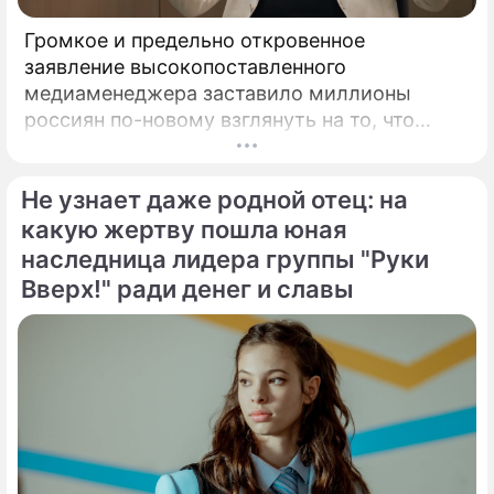
Громкое и предельно откровенное
заявление высокопоставленного
медиаменеджера заставило миллионы
россиян по-новому взглянуть на то, что
годами происходит на экране главного
развлекательного телеканала страны.
Не узнает даже родной отец: на
Генеральный директор мощнейшего
холдинга "Газпром-медиа" Александр Жаров
какую жертву пошла юная
решился на неожидаемый и крайне острый
наследница лидера группы "Руки
демарш.
Вверх!" ради денег и славы