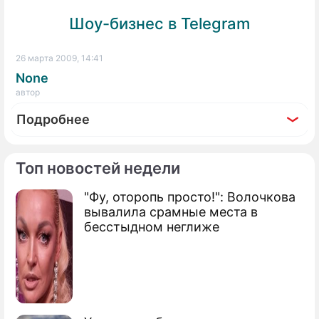
Шоу-бизнес в Telegram
26 марта 2009, 14:41
None
автор
Подробнее
Топ новостей недели
"Фу, оторопь просто!": Волочкова
По теме
вывалила срамные места в
бесстыдном неглиже
Анфису Чехову выгоняют с
телевидения?
Анфиса Чехова пришла в ужас от
Америки