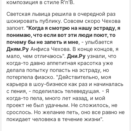
композиция в стиле R'n'B.
ПРЕСС-РЕЛИЗЫ
Светская львица решила в очередной раз
шокировать публику. Совсем скоро Чехова
О ПРОЕКТЕ
запоет.
"Когда я смотрю на нашу эстраду, я
понимаю, что если вот эти люди поют, то
почему бы не запеть и мне
, - улыбается
Дням.Ру
Анфиса Чехова. В конце концов, я
мало, чем отличаюсь".
Дни.Ру
узнали, что
когда-то давно аппетитная красотка уже
делала попытку попасть на эстраду, но
потерпела фиаско. "Действительно, моя
карьера в шоу-бизнесе как раз и начиналась
с пения, - поделилась телеведущая. - Я
когда-то пела, много лет назад, и мой
проект не был удачным. Не сложилось, не
срослось. Но желание петь, оно все равно не
покидает человека в течение жизни".