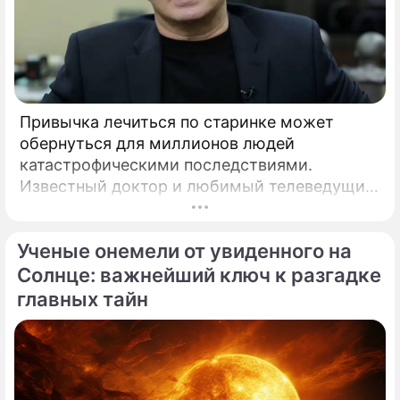
Привычка лечиться по старинке может
обернуться для миллионов людей
катастрофическими последствиями.
Известный доктор и любимый телеведущий
миллионов Александр Мясников обратил
внимание на колоссальный переворот в
Ученые онемели от увиденного на
мировой медицине, который буквально
перечеркнул все наши прошлые
Солнце: важнейший ключ к разгадке
представления о здоровье.
главных тайн