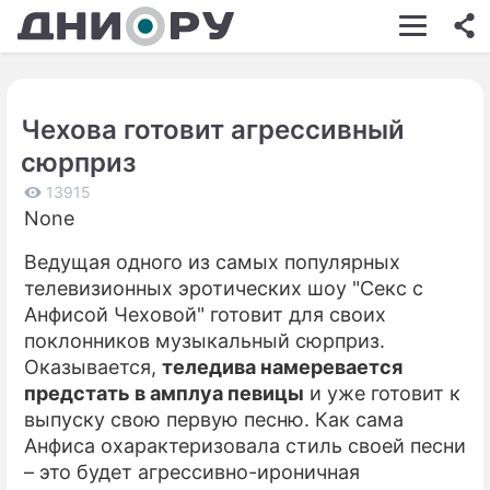
ШОУ-БИЗНЕС
АВТО
Чехова готовит агрессивный
КИНО
сюрприз
НЕДВИЖИМОСТЬ
13915
None
ЗДОРОВЬЕ
Ведущая одного из самых популярных
ЭКОНОМИКА
телевизионных эротических шоу "Секс с
ПРОИСШЕСТВИЯ
Анфисой Чеховой" готовит для своих
поклонников музыкальный сюрприз.
СОННИК
Оказывается,
теледива намеревается
предстать в амплуа певицы
и уже готовит к
СТИЛЬ ЖИЗНИ
выпуску свою первую песню. Как сама
СЕРИАЛЫ
Анфиса охарактеризовала стиль своей песни
– это будет агрессивно-ироничная
ИГРЫ