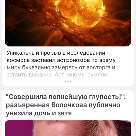
Уникальный прорыв в исследовании
космоса заставил астрономов по всему
миру буквально замереть от восторга и
затаить дыхание. Астрономы сумели
совершить невозможное и заглянуть в
самое сердце нашего светила с небывалой
"Совершила полнейшую глупость!":
доселе четкостью.
разъяренная Волочкова публично
унизила дочь и зятя