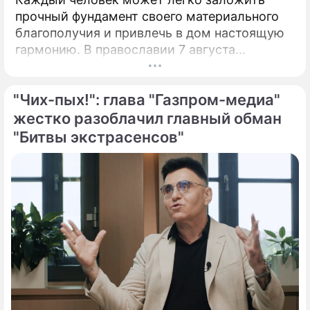
прочный фундамент своего материального
благополучия и привлечь в дом настоящую
гармонию. В православии 7 августа
почитают память праведной Анны, матери
Пресвятой Богородицы.
"Чих-пых!": глава "Газпром-медиа"
жестко разоблачил главный обман
"Битвы экстрасенсов"