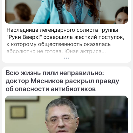
Наследница легендарного солиста группы
"Руки Вверх!" совершила жесткий поступок,
к которому общественность оказалась
абсолютно не готова. Юная актриса
Вероника Жукова, дочь бессменного лидера
группы "Руки Вверх!" Сергея Жукова,
Всю жизнь пили неправильно:
заставила взрогнуть своих многочисленных
поклонников.
доктор Мясников раскрыл правду
об опасности антибиотиков