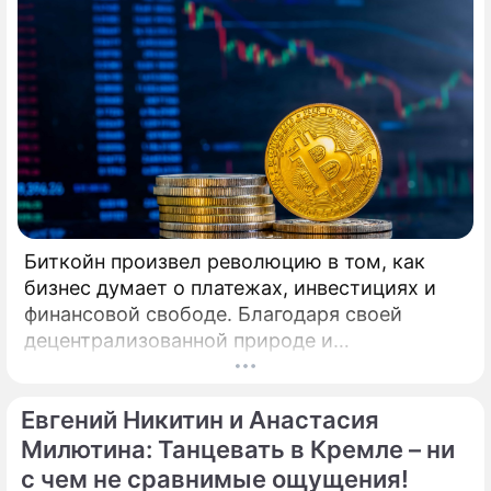
Танцевального Совете (EADC), заслуженный
деятель искусств РФ, народный артист
России Станислав Попов. Совсем недавно
сложившийся дуэт Кирилла Александрова и
Дарьи Прусаковой примет участие в
турнире профессионалов по
латиноамериканской программе.
Биткойн произвел революцию в том, как
бизнес думает о платежах, инвестициях и
финансовой свободе. Благодаря своей
децентрализованной природе и
безграничной функциональности Биткойн
предлагает компаниям захватывающие
Евгений Никитин и Анастасия
возможности для расширения своего
присутствия. Однако наряду с
Милютина: Танцевать в Кремле – ни
преимуществами возникают и серьезные
с чем не сравнимые ощущения!