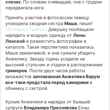
слезах
. По словам очевидцев, она с трудом
передвигала ноги.
ПРЕСС-РЕЛИЗЫ
Принять участие в фотосессии певицу
О ПРОЕКТЕ
уговорила сводная сестра
Маша
, пишет
"Экспресс-газета"
. Девушку пообещали
нарядить в модную одежду от
Лены
Ленской
и разместить фотографии в
каталоге. Такая перспектива показалась
Маше заманчивой, и она сумела убедить
Анжелику. Звезду сцены усадили на
высокий стульчик и отдали в распоряжение
гримеров
. После двух часов работы
визажистов
заплаканная Анжелика Варум
все-таки предстала перед камерами
в
обнимку с сестрой.
Кроме Анжелики в нарядах от бывшей
супруги
Владимира Преснякова
Елны