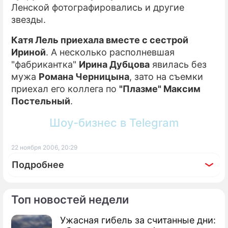
Ленской фотографировались и другие
звезды.
Катя Лель приехала вместе с сестрой
Ириной
. А несколько располневшая
"фабрикантка"
Ирина Дубцова
явилась без
мужа
Романа Черницына
, зато на съемки
приехал его коллега по
"Плазме" Максим
Постельный
.
Шоу-бизнес в Telegram
22 ноября 2006, 20:29
Подробнее
Топ новостей недели
Ужасная гибель за считанные дни:
По теме