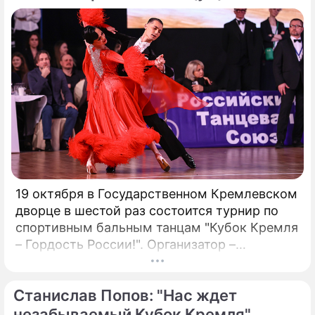
проблемы, особенно в нормативно-
правовой сфере. Понимание этих
препятствий имеет важное значение для
предприятий, рассматривающих
возможность внедрения Биткойна.
19 октября в Государственном Кремлевском
дворце в шестой раз состоится турнир по
спортивным бальным танцам "Кубок Кремля
– Гордость России!". Организатор –
президент Российского танцевального
союза, заслуженный деятель искусств РФ,
Станислав Попов: "Нас ждет
народный артист России Станислав Попов.
незабываемый Кубок Кремля"