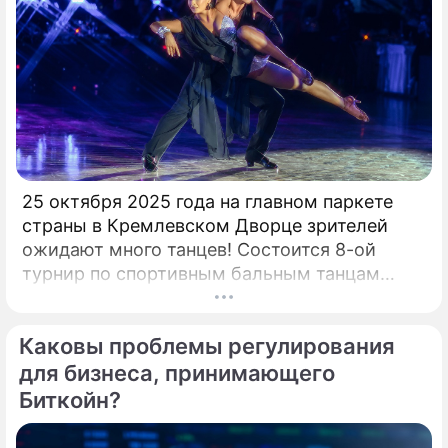
25 октября 2025 года на главном паркете
страны в Кремлевском Дворце зрителей
ожидают много танцев! Состоится 8-ой
турнир по спортивным бальным танцам
"Кубок Кремля – Гордость России!". Будет
разыграно четыре Кубка Кремля в
Каковы проблемы регулирования
европейской и латиноамериканской
программах среди любителей,
для бизнеса, принимающего
профессионалов и Про-Эм пар. Организатор
Биткойн?
– президент Российского Танцевального
Союза, президент Евро-Азиатского