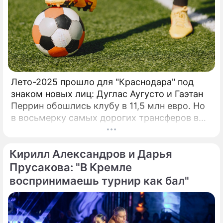
страну, свою культуру и высоко нести
традиции поколений легенд спорта!»На этот
раз Кубок Кремля расширяет свою
деятельность и проводится под эгидой
Евро-Азиатского Танцевального Совета
(ЕАDC), который с 2019 года объединил 15
стран, и сразу же в октябре этого года
Лето-2025 прошло для "Краснодара" под
провел первые чемпионаты в Китае (г.
знаком новых лиц: Дуглас Аугусто и Гаэтан
Перрин обошлись клубу в 11,5 млн евро. Но
в восьмерку самых дорогих трансферов в
истории "быков" эти сделки даже не попали.
Вспомним трех игроков, за которых южане
Кирилл Александров и Дарья
действительно выкладывали внушительные
суммы.
Прусакова: "В Кремле
воспринимаешь турнир как бал"