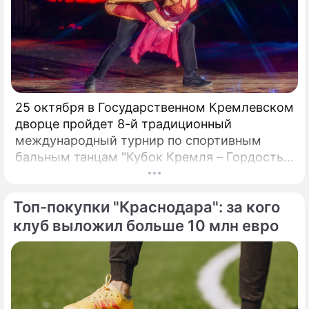
25 октября в Государственном Кремлевском
дворце пройдет 8-й традиционный
международный турнир по спортивным
бальным танцам "Кубок Кремля – Гордость
России!". Турнир с таким названием вот уже
четвертый год проводит Станислав Попов,
Топ-покупки "Краснодара": за кого
президент Российского Танцевального
Союза, заслуженный деятель искусств РФ,
клуб выложил больше 10 млн евро
народный артист России:«Наша страна
переживает сложный период жизни и
задача деятелей культуры, искусства и
спорта дать людям чувство уверенности и
оптимизма, сохранить в них веру в свою