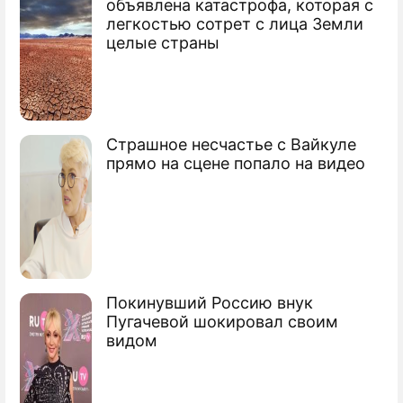
объявлена катастрофа, которая с
легкостью сотрет с лица Земли
Варум отказывается спать с мужем
целые страны
Врачи спасают отца Варум
Агутин и Варум ждут пополнения
Страшное несчастье с Вайкуле
прямо на сцене попало на видео
Покинувший Россию внук
Пугачевой шокировал своим
видом