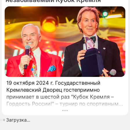
19 октября 2024 г. Государственный
Кремлевский Дворец гостеприимно
принимает в шестой раз "Кубок Кремля –
Гордость России!" – турнир по спортивным
бальным танцам! Кубок Кремля – главный
турнир сезона в России, проходящий в
Загрузка...
статусе "по приглашению".