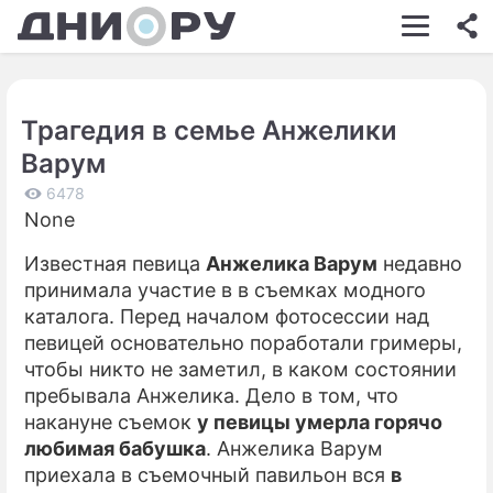
ШОУ-БИЗНЕС
АВТО
Трагедия в семье Анжелики
КИНО
Варум
НЕДВИЖИМОСТЬ
6478
None
ЗДОРОВЬЕ
Известная певица
Анжелика Варум
недавно
ЭКОНОМИКА
принимала участие в в съемках модного
ПРОИСШЕСТВИЯ
каталога. Перед началом фотосессии над
певицей основательно поработали гримеры,
СОННИК
чтобы никто не заметил, в каком состоянии
пребывала Анжелика. Дело в том, что
СТИЛЬ ЖИЗНИ
накануне съемок
у певицы умерла горячо
СЕРИАЛЫ
любимая бабушка
. Анжелика Варум
приехала в съемочный павильон вся
в
ИГРЫ