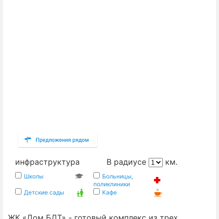
инфраструктура
В радиусе
км.
Школы
Больницы,
поликлиники
Детские сады
Кафе
ЖК «Дом БДТ» - готовый комплекс из трех