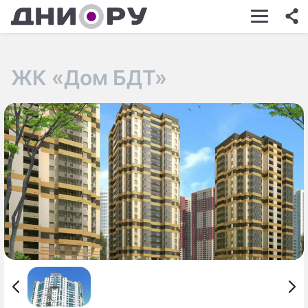
ШОУ-БИЗНЕС
АВТО
ЖК «Дом БДТ»
КИНО
НЕДВИЖИМОСТЬ
ЗДОРОВЬЕ
ЭКОНОМИКА
ПРОИСШЕСТВИЯ
СОННИК
СТИЛЬ ЖИЗНИ
СЕРИАЛЫ
ИГРЫ