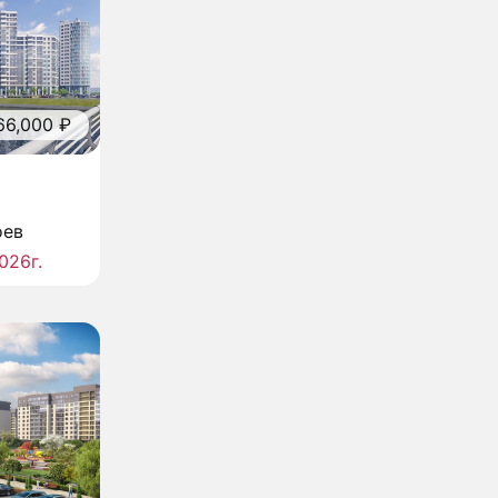
66,000 ₽
оев
026г.