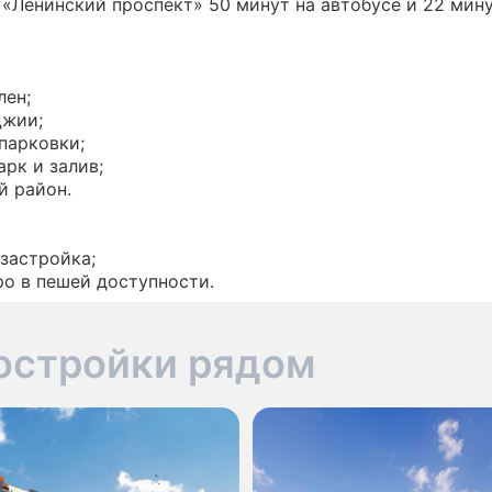
«Ленинский проспект» 50 минут на автобусе и 22 мин
лен;
джии;
парковки;
арк и залив;
й район.
 застройка;
ро в пешей доступности.
остройки рядом