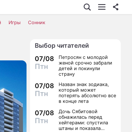
й
Игры
Сонник
Выбор читателей
Петросян с молодой
07/08
женой срочно забрали
Птн
детей и покинули
страну
Назван знак зодиака,
07/08
который может
Птн
потерять абсолютно все
в конце лета
Дочь Сябитовой
07/08
обнажилась перед
Птн
хейтерами: спустила
штаны и показала