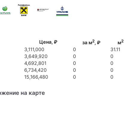
2
2
Цена, ₽
за м
, ₽
м
3,111,000
0
31.11
3,649,920
0
0
4,692,801
0
0
6,734,420
0
0
15,166,480
0
0
ожение на карте