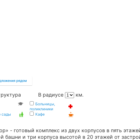
труктура
В радиусе
км.
Больницы,
поликлиники
е сады
Кафе
р» - готовый комплекс из двух корпусов в пять этаже
й башни и три корпуса высотой в 20 этажей от застр