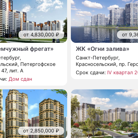
от 4,830,000 ₽
от 9,3
мчужный фрегат»
ЖК «Огни залива»
тербург,
Санкт-Петербург,
льский, Петергофское
Красносельский, пр. Гер
 47, лит. А
Срок сдачи:
IV квартал 2
ачи:
Дом сдан
от 2,850,000 ₽