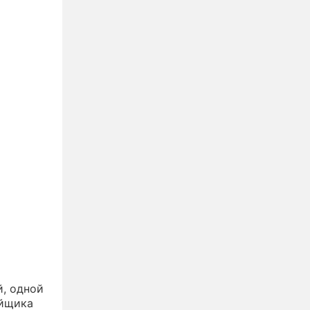
й, одной
ойщика