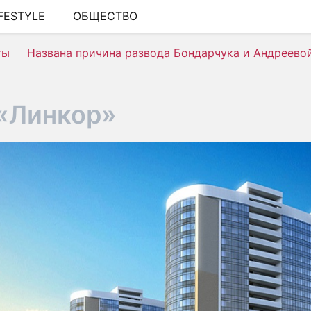
IFESTYLE
ОБЩЕСТВО
ШОУ-БИЗНЕС
ты
Названа причина развода Бондарчука и Андреево
АВТО
КИНО
«Линкор»
НЕДВИЖИМОСТЬ
ЗДОРОВЬЕ
ЭКОНОМИКА
ПРОИСШЕСТВИЯ
СОННИК
СТИЛЬ ЖИЗНИ
СЕРИАЛЫ
ИГРЫ