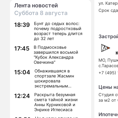
ул. Катер
Лента новостей
Срок сда
Суббота
8 августа
Бунт до седых волос:
18:39
почему подростковый
возраст теперь длится
Застро
до 32 лет
В Подмосковье
17:45
завершился восьмой
"Кубок Александра
МО, Пушк
Овечкина"
с.Тарасов
Обнажившаяся в
15:04
+7 (495)
спортзале Жасмин
шокировала
экстремальным
Цены н
преображением
Раскрыта безумная
Студия 
12:24
смета тайной жизни
за м2 от
Анны Курниковой и
Энрике Иглесиаса
Ипотеч