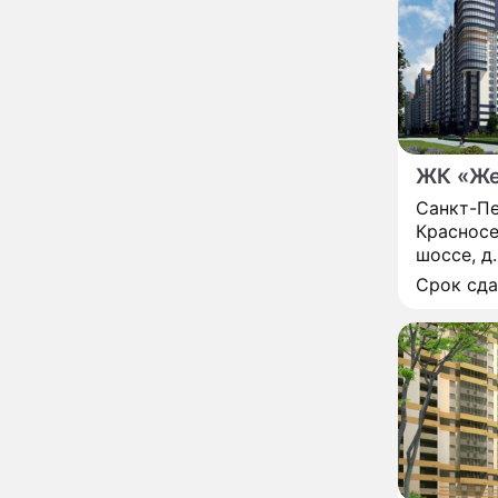
развода Паулины
Андреевой и Федора
Бондарчука
Огонь с небес сожжет
00:22
урожай и дом:
страшный запрет 6
августа, о котором
молчат старики
От Преснякова до
18:13
ЖК «Же
Байсарова: сияющая
Санкт-Пе
Орбакайте вывезла в
Красносе
Европу всех детей от
разных мужчин
шоссе, д.
"Срочно выходить из
17:19
Срок сд
роли": перепуганная
Бородина едва не увела
чужого мужа на красной
дорожке
Депутат Чаплин
15:14
предложил запретить
мойку машин и
торговлю во дворах
Внезапно отменивший
15:08
концерты Григорий Лепс