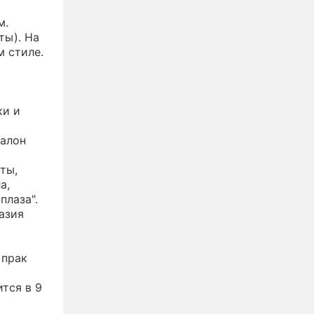
м.
ты). На
м стиле.
ки и
салон
ты,
а,
плаза".
азия
 прак
тся в 9