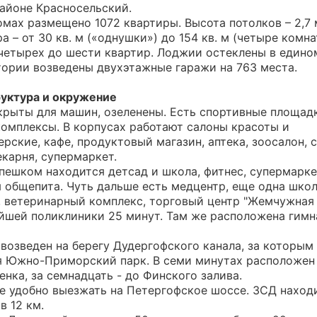
айоне Красносельский.
омах размещено 1072 квартиры. Высота потолков – 2,7 
а – от 30 кв. м («однушки») до 154 кв. м (четыре комна
четырех до шести квартир. Лоджии остеклены в едино
тории возведены двухэтажные гаражи на 763 места.
уктура и окружение
крыты для машин, озеленены. Есть спортивные площад
комплексы. В корпусах работают салоны красоты и
рские, кафе, продуктовый магазин, аптека, зоосалон, 
екарня, супермаркет.
пешком находится детсад и школа, фитнес, супермарке
 общепита. Чуть дальше есть медцентр, еще одна школ
 ветеринарный комплекс, торговый центр "Жемчужная 
йшей поликлиники 25 минут. Там же расположена гимн
возведен на берегу Дудергофского канала, за которым
я Южно-Приморский парк. В семи минутах расположен
нка, за семнадцать - до Финского залива.
е удобно выезжать на Петергофское шоссе. ЗСД находи
в 12 км.