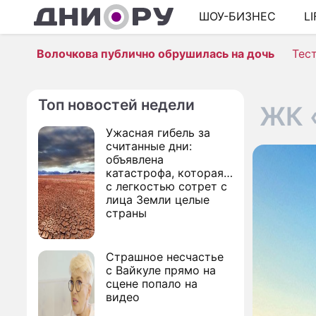
ШОУ-БИЗНЕС
L
Волочкова публично обрушилась на дочь
Тес
Топ новостей недели
ЖК 
Ужасная гибель за
считанные дни:
объявлена
катастрофа, которая
с легкостью сотрет с
лица Земли целые
страны
Страшное несчастье
с Вайкуле прямо на
сцене попало на
видео