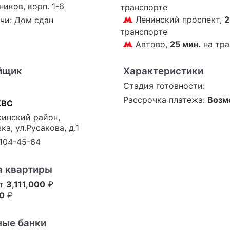
ников, корп. 1-6
транспорте
Ленинский проспект,
2
чи: Дом сдан
транспорте
Автово,
25 мин.
на тра
йщик
Характеристики
Стадия готовности:
Рассрочка платежа:
Возм
КВС
инский район,
ка, ул.Русакова, д.1
 104-45-64
а квартиры
от
3,111,000
₽
0
₽
ные банки