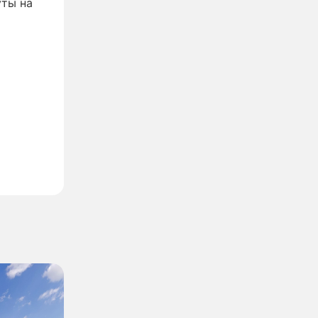
уты на