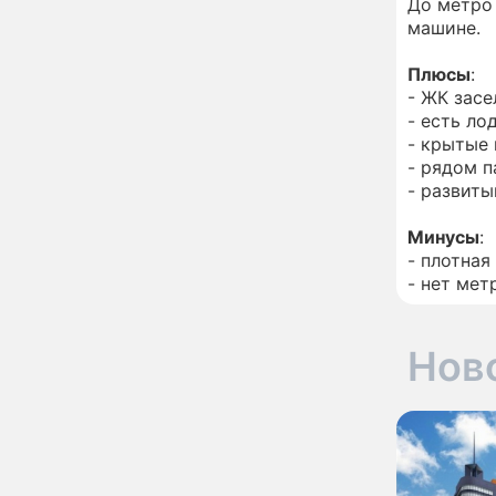
До метро 
неправильно: доктор
машине.
Мясников раскрыл
правду об опасности
антибиотиков
Плюсы
:
Ученые онемели от
13:57
- ЖК засе
увиденного на Солнце:
- есть ло
важнейший ключ к
- крытые 
разгадке главных тайн
- рядом п
Реставрация церкви
13:27
- развиты
Ильи Пророка на
Новгородском подворье
Минусы
:
завершена – Мэр
- плотная
Москвы
- нет мет
"Совершила полнейшую
12:08
глупость!": разъяренная
Волочкова публично
унизила дочь и зятя
Нов
Уехавшая из России
10:55
Пугачева перенесла
тяжелейшую операцию
Неожиданно всплыла
09:28
пикантная причина