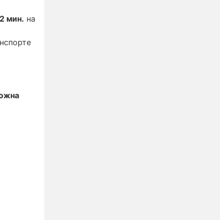
2 мин.
на
нспорте
ожна