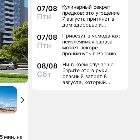
трусы
Кулинарный секрет
07/08
предков: это угощение
Птн
7 августа притянет в
дом здоровье и
исполнение желаний
Привезут в чемоданах:
07/08
неизлечимая зараза
Птн
может вскоре
проникнуть в Россию
Ни в коем случае не
08/08
берите это в руки:
Сбт
опасный запрет 8
августа, который
может навсегда зашить
женское счастье
5 мин.
на