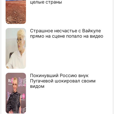
целые страны
поставили ультиматум
Черноморскому флоту нашли новую
Страшное несчастье с Вайкуле
базу
прямо на сцене попало на видео
Киев отказался дать России место для
флота
Россия нашла замену Севастополю
Сюжеты
Покинувший Россию внук
Пугачевой шокировал своим
Новости Украины
видом