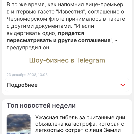
В то же время, как напомнил вице-премьер
в интервью газете "Известия", соглашение о
Черноморском флоте принималось в пакете
с другими документами. "И если
выдергивать одно,
придется
пересматривать и другие соглашения
", -
предупредил он.
Шоу-бизнес в Telegram
23 декабря 2008, 10:05
Подробнее
Топ новостей недели
Ужасная гибель за считанные дни:
По теме
объявлена катастрофа, которая с
легкостью сотрет с лица Земли
Продолжение: Украинцы