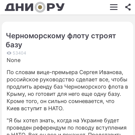
ШОУ-БИЗНЕС
АВТО
Черноморскому флоту строят
КИНО
базу
НЕДВИЖИМОСТЬ
53404
None
ЗДОРОВЬЕ
По словам вице-премьера Сергея Иванова,
ЭКОНОМИКА
российское руководство сделает все, чтобы
ПРОИСШЕСТВИЯ
продлить аренду баз Черноморского флота в
Крыму, но готовит для него еще одну базу.
СОННИК
Кроме того, он сильно сомневается, что
Киев вступит в НАТО.
СТИЛЬ ЖИЗНИ
"Я бы хотел знать, когда на Украине будет
СЕРИАЛЫ
проведен референдум по поводу вступления
ИГРЫ
в НАТО. Вот он все и покажет. Представить