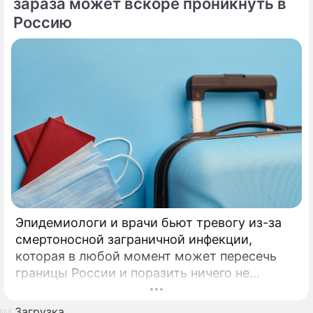
Никомидийских.
зараза может вскоре проникнуть в
Россию
Эпидемиологи и врачи бьют тревогу из-за
смертоносной заграничной инфекции,
которая в любой момент может пересечь
границы России и поразить ничего не
подозревающих граждан. Россию
предупредили о реальной и крайне опасной
Загрузка...