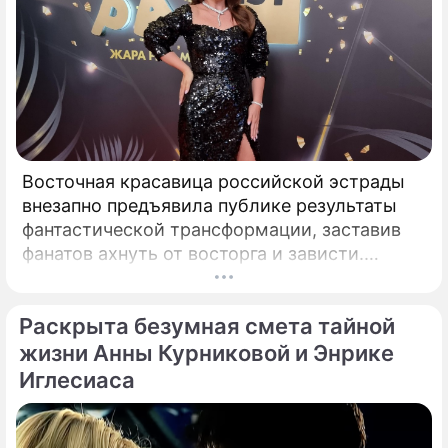
Восточная красавица российской эстрады
внезапно предъявила публике результаты
фантастической трансформации, заставив
фанатов ахнуть от восторга и зависти.
Знаменитая певица Жасмин всегда
славилась аппетитными восточными
Раскрыта безумная смета тайной
формами, однако ее свежие снимки
спровоцировали настоящую бурю в Сети.
жизни Анны Курниковой и Энрике
Иглесиаса