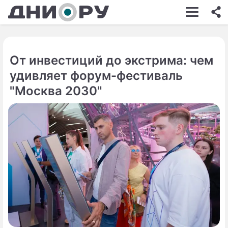
ШОУ-БИЗНЕС
АВТО
От инвестиций до экстрима: чем
КИНО
удивляет форум-фестиваль
НЕДВИЖИМОСТЬ
"Москва 2030"
ЗДОРОВЬЕ
ЭКОНОМИКА
ПРОИСШЕСТВИЯ
СОННИК
СТИЛЬ ЖИЗНИ
СЕРИАЛЫ
ИГРЫ