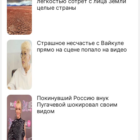
легкостью сотрет с лица Земли
День знаний 2024 в Москве:
целые страны
развлечения и активности на форуме-
фестивале "Москва 2030"
Экспозиция "Эволюция" в "Музеоне"
приглашает совершить путешествие
Страшное несчастье с Вайкуле
сквозь время
прямо на сцене попало на видео
Покинувший Россию внук
Пугачевой шокировал своим
видом