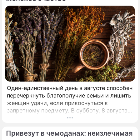
Один-единственный день в августе способен
перечеркнуть благополучие семьи и лишить
женщин удачи, если прикоснуться к
запретному предмету. В субботу, 8 августа,
православная церковь молитвенно чтит
память святых священномучеников
Привезут в чемоданах: неизлечимая
Ермолая, Ермиппа и Ермократа, иереев