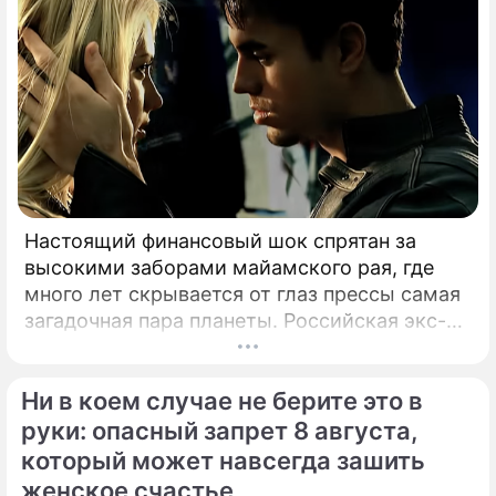
Настоящий финансовый шок спрятан за
высокими заборами майамского рая, где
много лет скрывается от глаз прессы самая
загадочная пара планеты. Российская экс-
теннисистка Анна Курникова и испанский
поп-идол Энрике Иглесиас уже больше
Ни в коем случае не берите это в
двадцати лет удерживают статус одной из
самых закрытых и непубличных пар
руки: опасный запрет 8 августа,
мирового шоу-бизнеса.
который может навсегда зашить
женское счастье