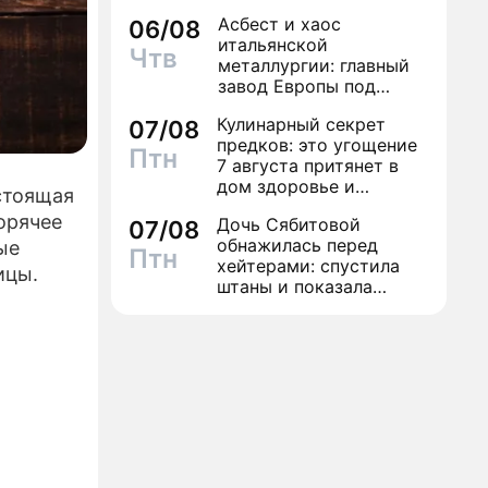
экстрасенсов"
Асбест и хаос
06/08
итальянской
Чтв
металлургии: главный
завод Европы под
угрозой закрытия из-за
Кулинарный секрет
07/08
евробюрократии
предков: это угощение
Птн
7 августа притянет в
дом здоровье и
астоящая
исполнение желаний
орячее
Дочь Сябитовой
07/08
обнажилась перед
ые
Птн
хейтерами: спустила
ицы.
штаны и показала
трусы