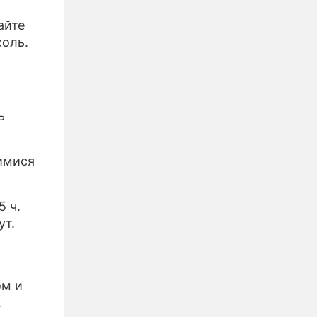
айте
соль.
ь
шимися
5 ч.
ут.
ом и
.