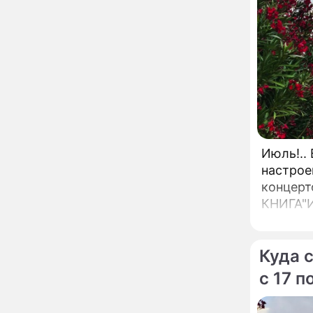
Ильи Пророка на
Новгородском подворье
завершена – Мэр
Москвы
"Совершила полнейшую
12:08
глупость!": разъяренная
Волочкова публично
унизила дочь и зятя
Уехавшая из России
10:55
Пугачева перенесла
тяжелейшую операцию
Июль!..
Неожиданно всплыла
09:28
настрое
пикантная причина
концерт
развода Паулины
Андреевой и Федора
КНИГА"Испов
Бондарчука
провока
Огонь с небес сожжет
00:22
Алексан
урожай и дом:
страшный запрет 6
Куда 
августа, о котором
с 17 п
молчат старики
От Преснякова до
18:13
Байсарова: сияющая