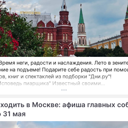
 Время неги, радости и наслаждения. Лето в зените
ние на подъеме! Подарите себе радость при пом
ов, книг и спектаклей из подборки "Дни.ру"!
едь пиарщика" Известный своими
ционными PR-кейсами эксперт федеральных кан
др Андрианов предлагает взглянуть на современ
сходить в Москве: афиша главных с
маркетинг без прикрас при помощи книги "И
о 31 мая