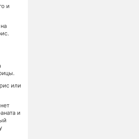
го и
 на
ис.
м
а
рицы.
 рис или
анет
аната и
ный
у