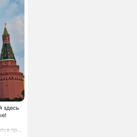
й здесь
ые!
ится при