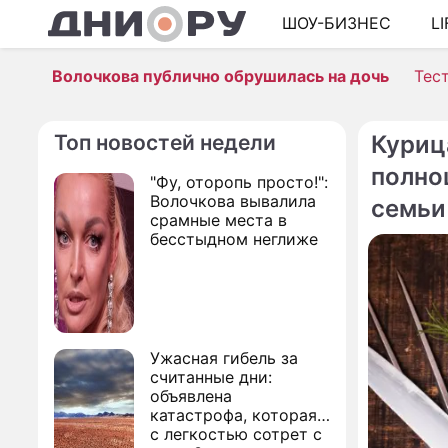
ШОУ-БИЗНЕС
L
Волочкова публично обрушилась на дочь
Тес
Топ новостей недели
Куриц
полно
"Фу, оторопь просто!":
Волочкова вывалила
семьи
срамные места в
бесстыдном неглиже
Ужасная гибель за
считанные дни:
объявлена
катастрофа, которая
с легкостью сотрет с