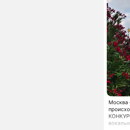
Орбакайте вывезла в
Европу всех детей от
разных мужчин
"Срочно выходить из
17:19
роли": перепуганная
Бородина едва не увела
чужого мужа на красной
дорожке
Депутат Чаплин
15:14
предложил запретить
мойку машин и
торговлю во дворах
Внезапно отменивший
15:08
концерты Григорий Лепс
сделал важное
заявление
"Четырех мужей
13:36
похоронила": Шаляпин
Москва 
увлекся тяжелобольной
происхо
сказочно богатой дамой
КОНКУРС
Павильоны здоровья с
12:46
вокальн
бесплатной экспресс-