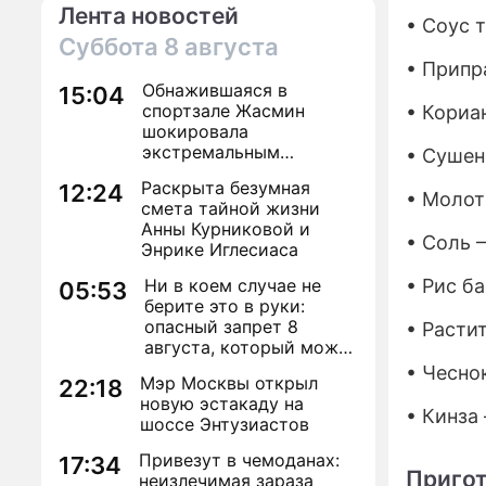
Лента новостей
• Соус 
Суббота
8 августа
• Припр
Обнажившаяся в
15:04
спортзале Жасмин
• Кориа
шокировала
экстремальным
• Сушен
преображением
Раскрыта безумная
12:24
• Молот
смета тайной жизни
Анны Курниковой и
• Соль 
Энрике Иглесиаса
Ни в коем случае не
• Рис б
05:53
берите это в руки:
опасный запрет 8
• Расти
августа, который может
навсегда зашить
• Чесно
Мэр Москвы открыл
22:18
женское счастье
новую эстакаду на
• Кинза
шоссе Энтузиастов
Привезут в чемоданах:
17:34
Пригот
неизлечимая зараза