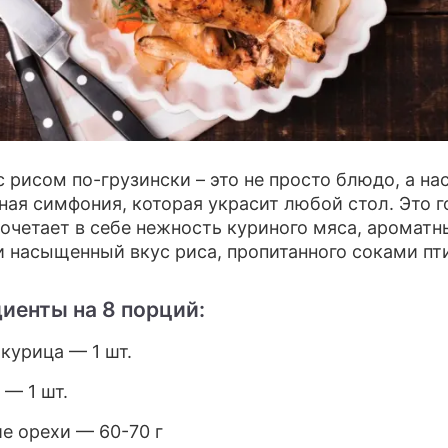
ПРЕСС-РЕЛИЗЫ
О ПРОЕКТЕ
с рисом по-грузински – это не просто блюдо, а н
ная симфония, которая украсит любой стол. Это г
очетает в себе нежность куриного мяса, ароматн
и насыщенный вкус риса, пропитанного соками пт
иенты на 8 порций:
 курица — 1 шт.
 — 1 шт.
ие орехи — 60-70 г