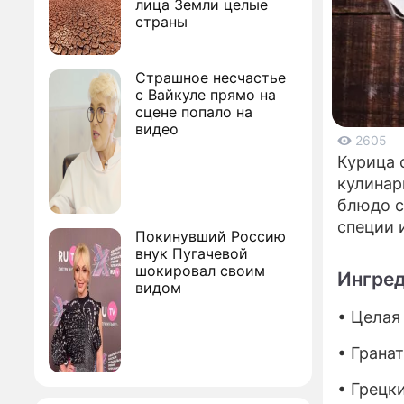
лица Земли целые
страны
Страшное несчастье
с Вайкуле прямо на
сцене попало на
видео
2605
Курица 
кулинар
блюдо с
специи 
Покинувший Россию
внук Пугачевой
шокировал своим
Ингред
видом
• Целая
• Гранат
• Грецк