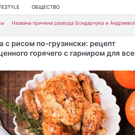
IFESTYLE
ОБЩЕСТВО
ШОУ-БИЗНЕС
ты
Названа причина развода Бондарчука и Андреево
АВТО
КИНО
а с рисом по-грузински: рецепт
НЕДВИЖИМОСТЬ
ценного горячего с гарниром для все
ЗДОРОВЬЕ
ЭКОНОМИКА
ПРОИСШЕСТВИЯ
СОННИК
СТИЛЬ ЖИЗНИ
СЕРИАЛЫ
ИГРЫ