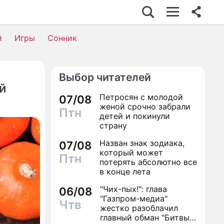
й
Игры
Сонник
Выбор читателей
й
Петросян с молодой
07/08
женой срочно забрали
Птн
детей и покинули
страну
Назван знак зодиака,
07/08
который может
Птн
потерять абсолютно все
в конце лета
"Чих-пых!": глава
06/08
"Газпром-медиа"
Чтв
жестко разоблачил
главный обман "Битвы