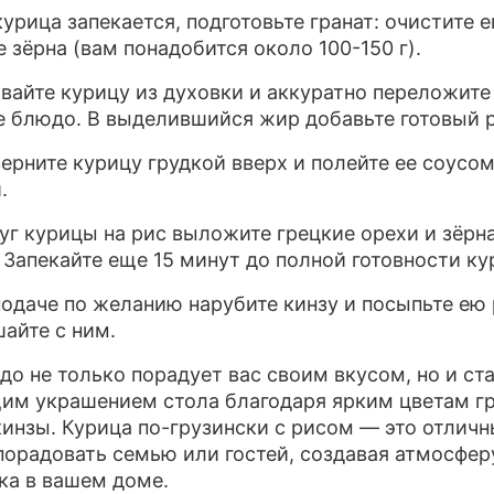
курица запекается, подготовьте гранат: очистите е
е зёрна (вам понадобится около 100-150 г).
авайте курицу из духовки и аккуратно переложите
 блюдо. В выделившийся жир добавьте готовый р
верните курицу грудкой вверх и полейте ее соусо
.
руг курицы на рис выложите грецкие орехи и зёрн
. Запекайте еще 15 минут до полной готовности ку
 подаче по желанию нарубите кинзу и посыпьте ею
айте с ним.
до не только порадует вас своим вкусом, но и ст
им украшением стола благодаря ярким цветам гр
кинзы. Курица по-грузински с рисом — это отлич
порадовать семью или гостей, создавая атмосфер
ка в вашем доме.