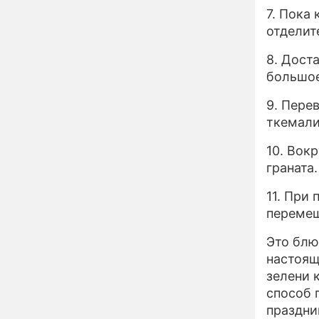
детей и покинули
7. Пока 
страну
отделит
Сергей Собянин
10:41
8. Дост
наградил лауреатов
конкурса лучших
большое
строительных проектов
9. Пере
Назван знак зодиака,
09:32
ткемали
который может
потерять абсолютно все
10. Вок
в конце лета
граната
Кулинарный секрет
00:02
предков: это угощение
11. При
7 августа притянет в
перемеш
дом здоровье и
исполнение желаний
Определён ТОП-100
Это блю
21:32
участников
настоящ
Международного
зелени 
конкурса "Музыка
способ 
Гордых"
Асбест и хаос
17:34
праздни
итальянской