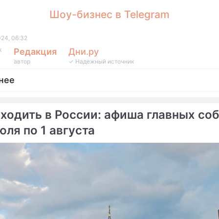
Шоу-бизнес в Telegram
024, 06:32
k
Редакция
Дни.ру
автор
✓ Надежный источник
нее
сходить в России: афиша главных со
юля по 1 августа