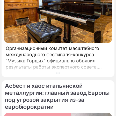
Организационный комитет масштабного
международного фестиваля-конкурса
"Музыка Гордых" официально объявил
результаты работы экспертного совета.
После длительного и тщательного изучения
более чем двух тысяч заявок был
Асбест и хаос итальянской
сформирован шорт-лист из 100 лучших
исполнителей.
металлургии: главный завод Европы
под угрозой закрытия из-за
евробюрократии