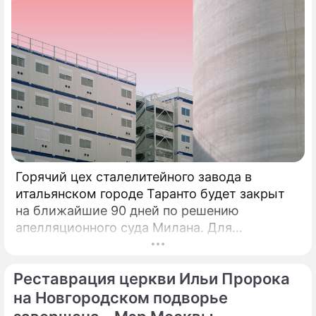
Горячий цех сталелитейного завода в
итальянском городе Таранто будет закрыт
на ближайшие 90 дней по решению
апелляционного суда Милана. Для
возобновления производства необходимо
убрать все асбестовые элементы
Реставрация церкви Ильи Пророка
конструкций и оборудования из цеха,
сообщает портал Eurometal.
на Новгородском подворье
Металлургический завод компании Acciaierie