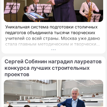
Уникальная система подготовки столичных
педагогов объединила тысячи творческих
учителей со всей страны. Москва уже давно
стала главным методическим и творческим
центром России, где рождаются самые
передовые практики воспитания молодых
Сергей Собянин наградил лауреатов
талантов.
конкурса лучших строительных
проектов