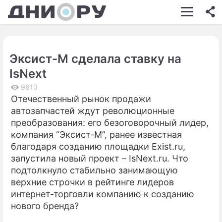
ШОУ-БИЗНЕС
АВТО
Эксист-М сделала ставку на
КИНО
IsNext
НЕДВИЖИМОСТЬ
9610
Отечественный рынок продажи
ЗДОРОВЬЕ
автозапчастей ждут революционные
ЭКОНОМИКА
преобразования: его безоговорочный лидер,
компания “Эксист-М”, ранее известная
ПРОИСШЕСТВИЯ
благодаря созданию площадки Exist.ru,
запустила новый проект – IsNext.ru. Что
СОННИК
подтолкнуло стабильно занимающую
СТИЛЬ ЖИЗНИ
верхние строчки в рейтинге лидеров
интернет-торговли компанию к созданию
СЕРИАЛЫ
нового бренда?
ИГРЫ