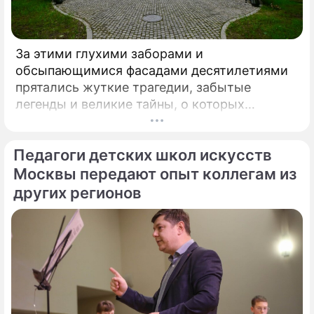
За этими глухими заборами и
обсыпающимися фасадами десятилетиями
прятались жуткие трагедии, забытые
легенды и великие тайны, о которых
миллионы прохожих даже не догадывались.
Французский писатель В.
Педагоги детских школ искусств
Москвы передают опыт коллегам из
других регионов