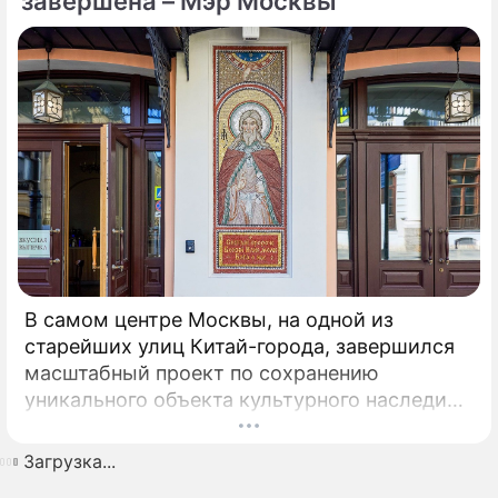
завершена – Мэр Москвы
d'Italia (ADI), ранее известной как Ilva
(Ильва), является крупнейшим на
территории Европы.
В самом центре Москвы, на одной из
старейших улиц Китай-города, завершился
масштабный проект по сохранению
уникального объекта культурного наследия –
Церкви Илии Пророка в Новгородском
подворье. Этот храм, ставший
Загрузка...
архитектурной доминантой улицы Ильинки и