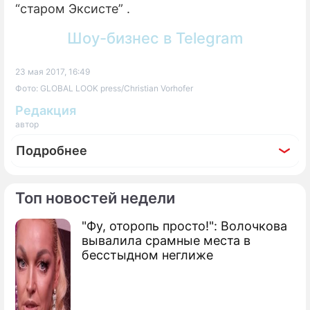
“старом Эксисте” .
Шоу-бизнес в Telegram
23 мая 2017, 16:49
Фото: GLOBAL LOOK press/Christian Vorhofer
Редакция
автор
Подробнее
Топ новостей недели
"Фу, оторопь просто!": Волочкова
вывалила срамные места в
бесстыдном неглиже