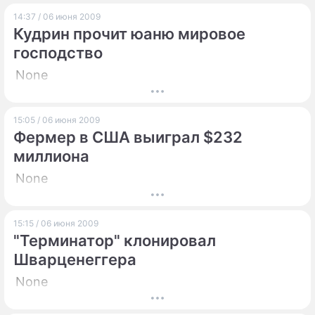
14:37 / 06 июня 2009
Кудрин прочит юаню мировое
господство
None
15:05 / 06 июня 2009
Фермер в США выиграл $232
миллиона
None
15:15 / 06 июня 2009
"Терминатор" клонировал
Шварценеггера
None