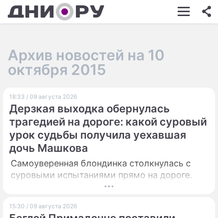
ШОУ-БИЗНЕС
АВТО
Архив новостей на 10
КИНО
октября 2015
НЕДВИЖИМОСТЬ
18:33 / 09 августа 2026
ЗДОРОВЬЕ
Дерзкая выходка обернулась
ЭКОНОМИКА
трагедией на дороге: какой суровый
урок судьбы получила уехавшая
ПРОИСШЕСТВИЯ
дочь Машкова
СОННИК
Самоуверенная блондинка столкнулась с
суровыми испытаниями прямо на дороге.
СТИЛЬ ЖИЗНИ
СЕРИАЛЫ
15:30 / 09 августа 2026
ИГРЫ