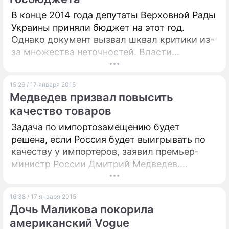
В конце 2014 года депутаты Верховной Рады
Украины приняли бюджет на этот год.
Однако документ вызвал шквал критики из-
за множества неточностей. Власти
украинских регионов уже в буквальном
смысле забили панику. Из-за
15:26 / 17 января 2015
непродуманного госбюджета они,
Медведев призвал повысить
оказывается, не могут сформировать свою
качество товаров
казну, так как Киев часть доходов изъял.
Задача по импортозамещению будет
решена, если Россия будет выигрывать по
качеству у импортеров, заявил премьер-
министр России Дмитрий Медведев.
Политик также подчеркнул, что для этого
отрасль нуждается в комфортных условиях
16:38 / 17 января 2015
кредитования.
Дочь Маликова покорила
американский Vogue