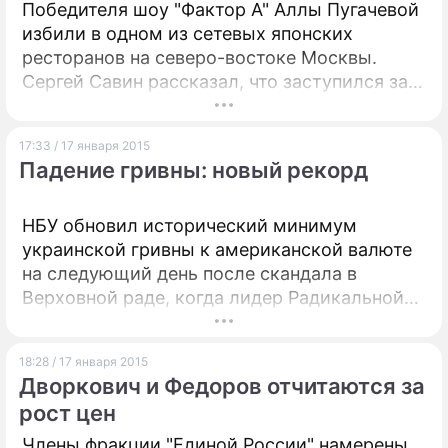
Победителя шоу "Фактор А" Аллы Пугачевой
избили в одном из сетевых японских
ресторанов на северо-востоке Москвы.
Сергей Савин рассказал, что заступился за
девушек, после чего на него набросилось
несколько человек. Инцидент произошел на
17:33 / 17 января 2015
новогодних праздниках в заведении на улице
Падение гривны: новый рекорд
Снежная, куда он пришел отдохнуть вместе
с друзьями.
НБУ обновил исторический минимум
украинской гривны к американской валюте
на следующий день после скандала в
Верховной раде, когда лидер Радикальной
партии Олег Ляшко усыпал председателя
Национального банка Валерию Гонтареву
18:28 / 17 января 2015
долларовыми купюрами. А месяцем ранее
Дворкович и Федоров отчитаются за
Ляшко публично обозвал Гонтареву дурой.
рост цен
Члены фракции "Единой России" намерены