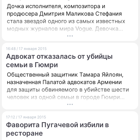
Дочка исполнителя, композитора и
продюсера Дмитрия Маликова Стефания
стала звездой одного из самых известных
модных журналов мира Vogue. Девочка
появилась на страницах американской
версии издания Teen Vogue,
16:48 / 17 января 2015
предназначенной для чтения такими же
Адвокат отказалась от убийцы
подростками как она.
семьи в Гюмри
Общественный защитник Тамара Яйлоян,
назначенная Палатой адвокатов Армении
для защиты обвиняемого в убийстве шести
человек из одной семьи в городе Гюмри
российского военнослужащего Валерия
Пермякова, отказалась от своих
17:12 / 17 января 2015
обязанностей. По словам юриста, решение
Фаворита Пугачевой избили в
сложить с себя полномочия защитника она
ресторане
приняла на эмоциях.