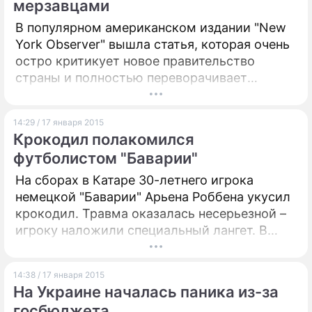
мерзавцами
В популярном американском издании "New
York Observer" вышла статья, которая очень
остро критикует новое правительство
страны и полностью переворачивает
восприятие Киева аудиторией западных
медиа. "Новая Украина управляется
14:29 / 17 января 2015
мерзавцами, сексуальными штучками,
Крокодил полакомился
полевыми командирами, лунатиками и
футболистом "Баварии"
олигархами" – так называется скандальный
материал.
На сборах в Катаре 30-летнего игрока
немецкой "Баварии" Арьена Роббена укусил
крокодил. Травма оказалась несерьезной –
игроку наложили специальный лангет. В
настоящее время Роббен тренируется без
ограничений.
14:38 / 17 января 2015
На Украине началась паника из-за
госбюджета