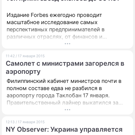
продуктовое эмбарго.
ПРЕСС-РЕЛИЗЫ
Издание Forbes ежегодно проводит
масштабное исследование самых
О ПРОЕКТЕ
перспективных предпринимателей в
различных отраслях, от финансов и
технологий до музыки, спорта и науки. Цель
рейтинга – определить самых
11:42 / 17 января 2015
прогрессивных и креативных
Самолет с министрами загорелся в
представителей нового поколения
аэропорту
бизнесменов до 30 лет.
Филиппинский кабинет министров почти в
полном составе едва не разбился в
аэропорту города Таклобан 17 января.
Правительственный лайнер выкатился за
пределы взлетно-посадочной полосы и
загорелся.
12:13 / 17 января 2015
NY Observer: Украина управляется