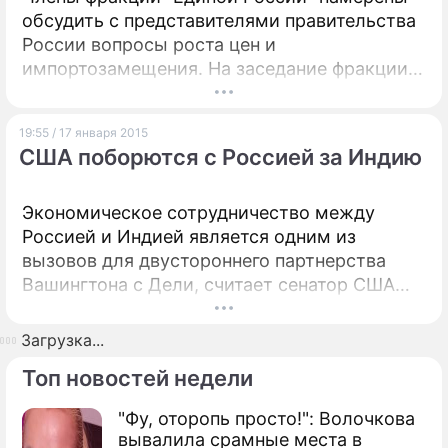
обсудить с представителями правительства
России вопросы роста цен и
импортозамещения. На заседание фракции
будут вызваны вице-премьер Аркадий
Дворкович, министр промышленности и
19:55 / 17 января 2015
торговли Денис Мантуров и министр
США поборются с Россией за Индию
сельского хозяйства Николай Федоров.
Экономическое сотрудничество между
Россией и Индией является одним из
вызовов для двустороннего партнерства
Вашингтона с Дели, считает сенатор США
Марк Уорнер. Индия, как отмечает сенатор,
с населением свыше миллиарда человек, с
Загрузка...
рынком, растущим ежегодно на 7%,
Топ новостей недели
привлекательна для ряда стран, и США
будут в состоянии побороться за нее.
"Фу, оторопь просто!": Волочкова
вывалила срамные места в