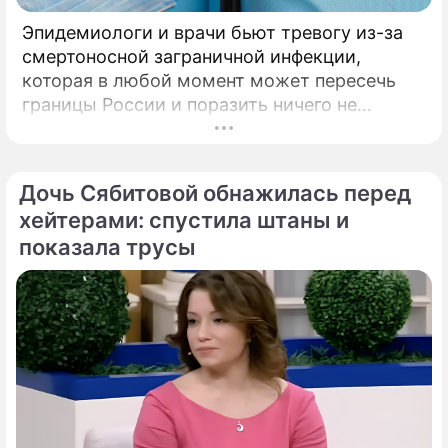
Эпидемиологи и врачи бьют тревогу из-за
смертоносной заграничной инфекции,
которая в любой момент может пересечь
границы России и поразить ничего не
подозревающих граждан. Россию
предупредили о реальной и крайне опасной
угрозе: в страну могут завезти неизлечимый
Дочь Сябитовой обнажилась перед
и смертоносный вирус Бурбон.
хейтерами: спустила штаны и
показала трусы