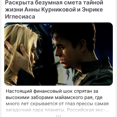
Раскрыта безумная смета тайной
жизни Анны Курниковой и Энрике
Иглесиаса
Настоящий финансовый шок спрятан за
высокими заборами майамского рая, где
много лет скрывается от глаз прессы самая
загадочная пара планеты. Российская экс-
теннисистка Анна Курникова и испанский