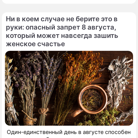
поп-идол Энрике Иглесиас уже больше
двадцати лет удерживают статус одной из
Ни в коем случае не берите это в
самых закрытых и непубличных пар
руки: опасный запрет 8 августа,
мирового шоу-бизнеса.
который может навсегда зашить
женское счастье
Один-единственный день в августе способен