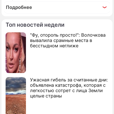
Подробнее
Топ новостей недели
"Фу, оторопь просто!": Волочкова
По теме
вывалила срамные места в
бесстыдном неглиже
"Спартак" успел укрепить свои ворота
"Шахтер" чуть не сотворил сенсацию
Дэвида Бекхэма покалечила реклама
Ужасная гибель за считанные дни:
объявлена катастрофа, которая с
легкостью сотрет с лица Земли
целые страны