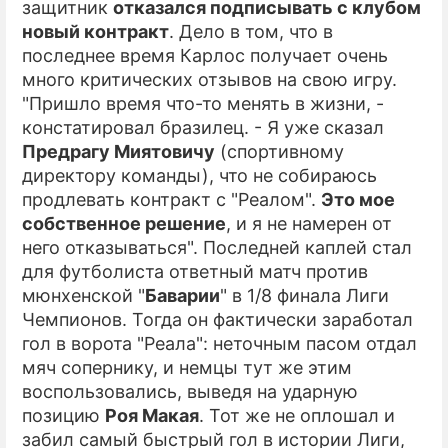
защитник
отказался подписывать с клубом
новый контракт
. Дело в том, что в
ПРЕСС-РЕЛИЗЫ
последнее время Карлос получает очень
О ПРОЕКТЕ
много критических отзывов на свою игру.
"Пришло время что-то менять в жизни, -
констатировал бразилец. - Я уже сказал
Предрагу Миятовичу
(спортивному
директору команды), что не собираюсь
продлевать контракт с "Реалом".
Это мое
собственное решение
, и я не намерен от
него отказываться". Последней каплей стал
для футболиста ответный матч против
мюнхенской "
Баварии
" в 1/8 финала Лиги
Чемпионов. Тогда он фактически заработал
гол в ворота "Реала": неточным пасом отдал
мяч сопернику, и немцы тут же этим
воспользовались, выведя на ударную
позицию
Роя Макая
. Тот же не оплошал и
забил самый быстрый гол в истории Лиги,