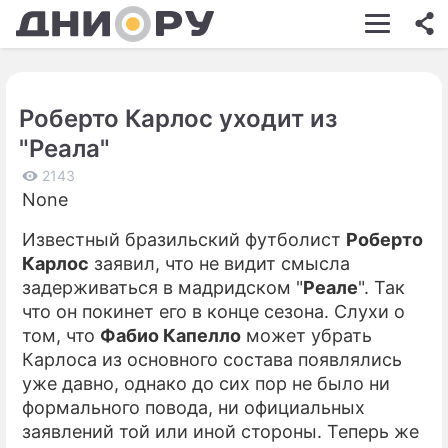
ШОУ-БИЗНЕС
АВТО
Роберто Карлос уходит из
КИНО
"Реала"
НЕДВИЖИМОСТЬ
2143
None
ЗДОРОВЬЕ
Известный бразильский футболист
Роберто
ЭКОНОМИКА
Карлос
заявил, что не видит смысла
ПРОИСШЕСТВИЯ
задерживаться в мадридском "
Реале
". Так
что он покинет его в конце сезона. Слухи о
СОННИК
том, что
Фабио Капелло
может убрать
Карлоса из основного состава появлялись
СТИЛЬ ЖИЗНИ
уже давно, однако до сих пор не было ни
СЕРИАЛЫ
формального повода, ни официальных
заявлений той или иной стороны. Теперь же
ИГРЫ