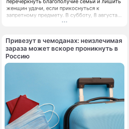
перечеркнуть благополучие семьи и лишить
женщин удачи, если прикоснуться к
запретному предмету. В субботу, 8 августа,
православная церковь молитвенно чтит
память святых священномучеников
Ермолая, Ермиппа и Ермократа, иереев
Привезут в чемоданах: неизлечимая
Никомидийских.
зараза может вскоре проникнуть в
Россию