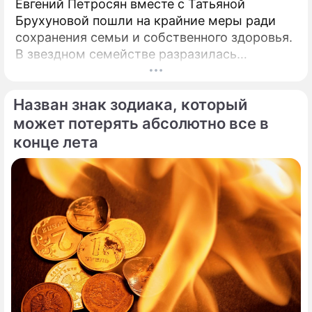
Евгений Петросян вместе с Татьяной
Брухуновой пошли на крайние меры ради
сохранения семьи и собственного здоровья.
В звездном семействе разразилась
настоящая тихая драма, которая вынудила
артистов действовать без промедления.
Назван знак зодиака, который
может потерять абсолютно все в
конце лета