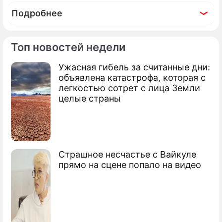
Подробнее
Топ новостей недели
Ужасная гибель за считанные дни:
По теме
объявлена катастрофа, которая с
легкостью сотрет с лица Земли
Продолжение: Собянин
целые страны
сообщил о скором открытии
поликлиники на Ангарской
улице
Страшное несчастье с Вайкуле
прямо на сцене попало на видео
Средняя индексация тарифов ЖКХ в
Москве будет ниже прогнозируемой
инфляции