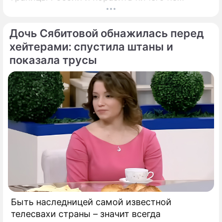
подозревающих граждан. Россию
предупредили о реальной и крайне опасной
Дочь Сябитовой обнажилась перед
угрозе: в страну могут завезти неизлечимый
и смертоносный вирус Бурбон.
хейтерами: спустила штаны и
показала трусы
Быть наследницей самой известной
телесвахи страны – значит всегда