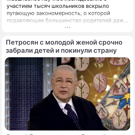
участием тысяч школьников вскрыло
пугающую закономерность, о которой
подавляющее большинство родителей даже
не догадывалось. Привычка дарить ребенку
смартфон с беспрепятственным доступом к
Петросян с молодой женой срочно
социальным сетям в младшем
подростковом возрасте обворачивается
забрали детей и покинули страну
скрытым провалом в учебе.