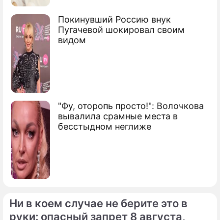
Сергей Семенович Собянин
мэр Москвы
Покинувший Россию внук
Пугачевой шокировал своим
видом
"Фу, оторопь просто!": Волочкова
вывалила срамные места в
бесстыдном неглиже
Ни в коем случае не берите это в
руки: опасный запрет 8 августа,