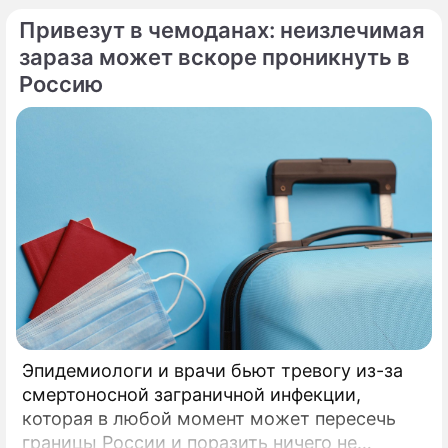
память святых священномучеников
Привезут в чемоданах: неизлечимая
Ермолая, Ермиппа и Ермократа, иереев
Никомидийских.
зараза может вскоре проникнуть в
Россию
Эпидемиологи и врачи бьют тревогу из-за
смертоносной заграничной инфекции,
которая в любой момент может пересечь
границы России и поразить ничего не