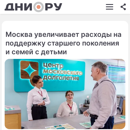
ШОУ-БИЗНЕС
АВТО
Москва увеличивает расходы на
КИНО
поддержку старшего поколения
НЕДВИЖИМОСТЬ
и семей с детьми
ЗДОРОВЬЕ
ЭКОНОМИКА
ПРОИСШЕСТВИЯ
СОННИК
СТИЛЬ ЖИЗНИ
СЕРИАЛЫ
ИГРЫ