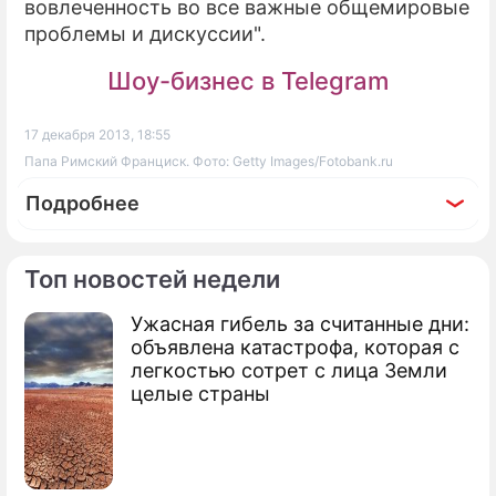
вовлеченность во все важные общемировые
проблемы и дискуссии".
Шоу-бизнес в Telegram
17 декабря 2013, 18:55
Папа Римский Франциск. Фото: Getty Images/Fotobank.ru
Подробнее
Топ новостей недели
Ужасная гибель за считанные дни:
По теме
объявлена катастрофа, которая с
легкостью сотрет с лица Земли
Папа Римский стал "Человеком года"
целые страны
Папа Римский работал вышибалой в
клубе