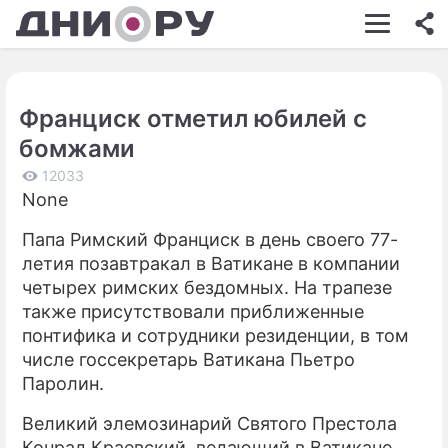
ШОУ-БИЗНЕС
АВТО
Франциск отметил юбилей с
КИНО
бомжами
НЕДВИЖИМОСТЬ
12033
None
ЗДОРОВЬЕ
Папа Римский Франциск в день своего 77-
ЭКОНОМИКА
летия позавтракал в Ватикане в компании
ПРОИСШЕСТВИЯ
четырех римских бездомных. На трапезе
также присутствовали приближенные
СОННИК
понтифика и сотрудники резиденции, в том
числе госсекретарь Ватикана Пьетро
СТИЛЬ ЖИЗНИ
Паролин.
СЕРИАЛЫ
Великий элемозинарий Святого Престола
ИГРЫ
Конрад Краевский, ведающий в Ватикане