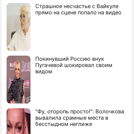
Франциск поцеловал изуродованного
Страшное несчастье с Вайкуле
калеку
прямо на сцене попало на видео
Покинувший Россию внук
Пугачевой шокировал своим
видом
"Фу, оторопь просто!": Волочкова
вывалила срамные места в
бесстыдном неглиже