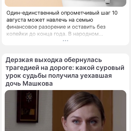
Один-единственный опрометчивый шаг 10
августа может навлечь на семью
финансовое разорение и оставить без
копейки до конца года. В народном
календаре 10 августа 2026 года — дата с
мощнейшей материальной энергетикой.
Дерзкая выходка обернулась
трагедией на дороге: какой суровый
урок судьбы получила уехавшая
дочь Машкова