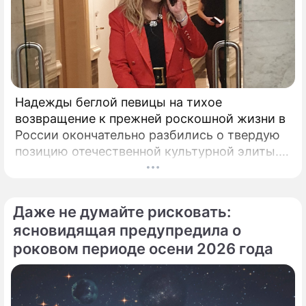
Елены Кондулайнен бьют тревогу
4 развода, анорексия и жизнь
затворницы после инсульта: печальная
судьба Елены Кондулайнен
Надежды беглой певицы на тихое
возвращение к прежней роскошной жизни в
России окончательно разбились о твердую
позицию отечественной культурной элиты.
Эпопея вокруг возможного камбэка 75-
летней Аллы Пугачевой на отечественную
сцену приобрела абсолютно
Даже не думайте рисковать:
бескомпромиссный характер.
ясновидящая предупредила о
роковом периоде осени 2026 года