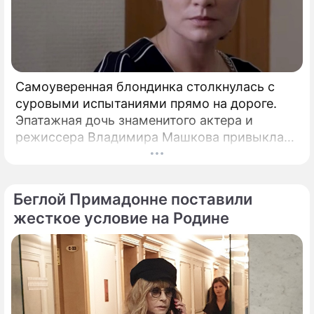
Самоуверенная блондинка столкнулась с
суровыми испытаниями прямо на дороге.
Эпатажная дочь знаменитого актера и
режиссера Владимира Машкова привыкла
ярко и без купюр делиться с подписчиками
практически каждым своим шагом.
Беглой Примадонне поставили
жесткое условие на Родине
По теме
Пропала: Коллеги по цеху и друзья