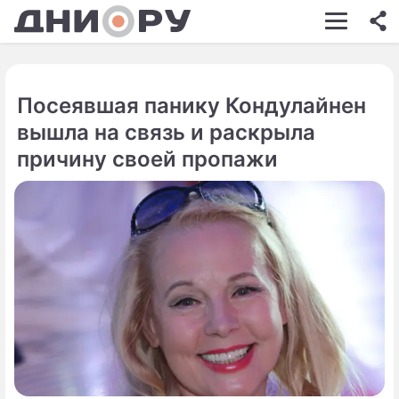
ШОУ-БИЗНЕС
АВТО
Посеявшая панику Кондулайнен
КИНО
вышла на связь и раскрыла
НЕДВИЖИМОСТЬ
причину своей пропажи
ЗДОРОВЬЕ
ЭКОНОМИКА
ПРОИСШЕСТВИЯ
СОННИК
СТИЛЬ ЖИЗНИ
СЕРИАЛЫ
ИГРЫ