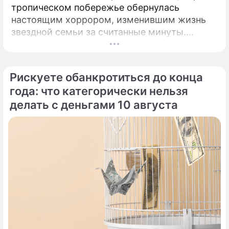
тропическом побережье обернулась
настоящим хоррором, изменившим жизнь
звездной семьи за считанные минуты.
Роскошная жизнь в Центральной Америке и
мечты об идеальных родах с видом на
Панамский залив едва не закончились
Рискуете обанкротиться до конца
трагедией для экс-возлюбленного актрисы
года: что категорически нельзя
Равшаны Курковой.
делать с деньгами 10 августа