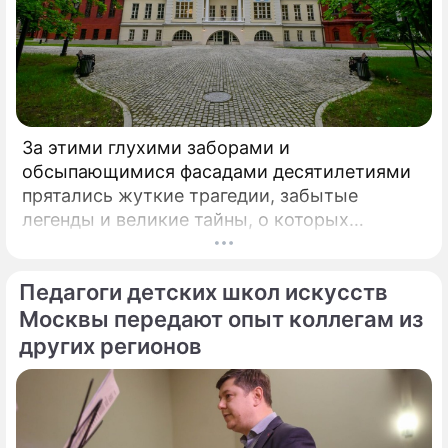
За этими глухими заборами и
обсыпающимися фасадами десятилетиями
прятались жуткие трагедии, забытые
легенды и великие тайны, о которых
миллионы прохожих даже не догадывались.
Французский писатель В.
Педагоги детских школ искусств
Москвы передают опыт коллегам из
других регионов