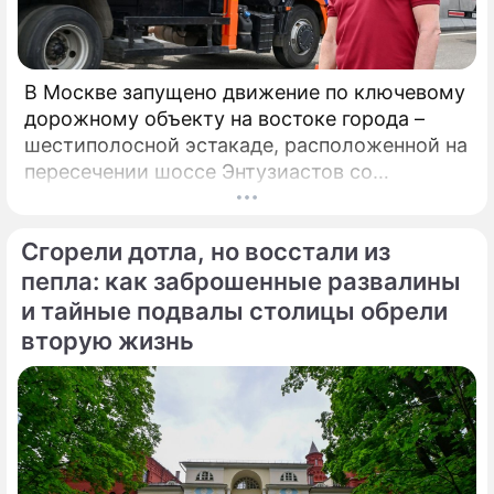
Ухажер обещал Борисовой деньги за
встречу наедине
В Москве запущено движение по ключевому
дорожному объекту на востоке города –
Дана Борисова взвыла от выходок
шестиполосной эстакаде, расположенной на
дочери
пересечении шоссе Энтузиастов со
Свободным проспектом и Большим
Дана Александровна Борисова
Купавенским проездом. В церемонии
Телеведущая
Сгорели дотла, но восстали из
открытия принял участие мэр Москвы
Сергей Собянин, который подчеркнул
пепла: как заброшенные развалины
стратегическую важность новой развязки
и тайные подвалы столицы обрели
для разгрузки одного из самых проблемных
вторую жизнь
участков магистрали.