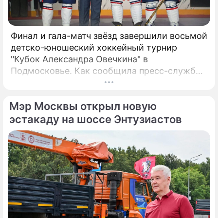
Финал и гала-матч звёзд завершили восьмой
детско-юношеский хоккейный турнир
"Кубок Александра Овечкина" в
Подмосковье. Как сообщила пресс-служба
регионального правительства, губернатор
Андрей Воробьёв вместе с Овечкиным
Мэр Москвы открыл новую
сделал символическое сбрасывание шайбы
на «Арене Мытищи».
эстакаду на шоссе Энтузиастов
По теме
Продолжение: Бьющаяся
головой Волочкова вытеснила
с шоу Борисову