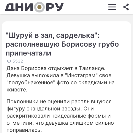
ШОУ-БИЗНЕС
АВТО
"Шуруй в зал, сарделька":
КИНО
располневшую Борисову грубо
НЕДВИЖИМОСТЬ
припечатали
ЗДОРОВЬЕ
5532
Дана Борисова отдыхает в Таиланде.
ЭКОНОМИКА
Девушка выложила в "Инстаграм" свое
"полуобнаженное" фото со складками на
ПРОИСШЕСТВИЯ
животе.
СОННИК
Поклонники не оценили расплывшуюся
фигуру скандальной звезды. Они
СТИЛЬ ЖИЗНИ
раскритиковали неидеальные формы и
СЕРИАЛЫ
отметили, что девушка слишком сильно
поправилась.
ИГРЫ