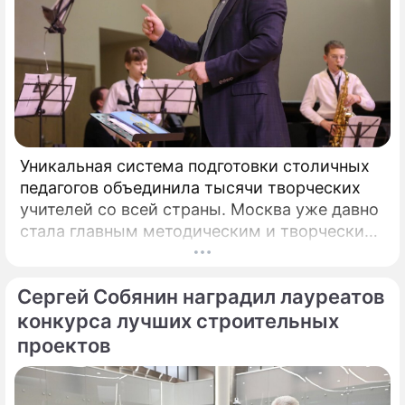
Уникальная система подготовки столичных
педагогов объединила тысячи творческих
учителей со всей страны. Москва уже давно
стала главным методическим и творческим
центром России, где рождаются самые
передовые практики воспитания молодых
Сергей Собянин наградил лауреатов
талантов.
конкурса лучших строительных
проектов