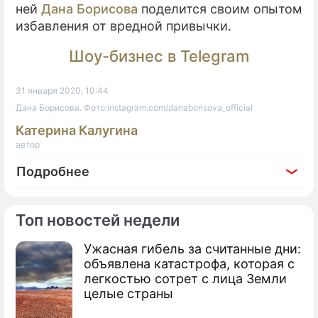
ней
Дана Борисова
поделится своим опытом
избавления от вредной привычки.
Шоу-бизнес в Telegram
31 января 2020, 10:44
Дана Борисова. Фото:instagram.com/danaborisova_official
Катерина Калугина
автор
Подробнее
Топ новостей недели
Ужасная гибель за считанные дни:
Фоторепортаж
объявлена катастрофа, которая с
Дана Борисова вышла в свет после
легкостью сотрет с лица Земли
передозировки
целые страны