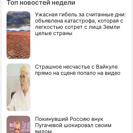
Топ новостей недели
Ужасная гибель за считанные дни:
По теме
объявлена катастрофа, которая с
легкостью сотрет с лица Земли
Хабенский живет с молодой
целые страны
журналисткой
Кержаков сыграет в кино с Миллой
Йовович
Страшное несчастье с Вайкуле
Ургант публично повздорил с Собчак
прямо на сцене попало на видео
Бекмамбетов поссорил Урганта и
Светлакова
Покинувший Россию внук
Пугачевой шокировал своим
видом