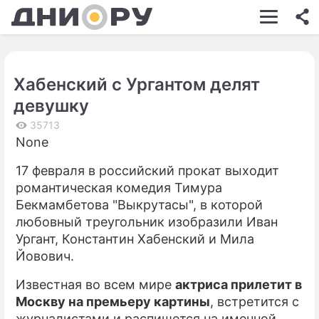
ШОУ-БИЗНЕС
АВТО
Хабенский с Ургантом делят
КИНО
девушку
НЕДВИЖИМОСТЬ
35713
None
ЗДОРОВЬЕ
17 февраля в российский прокат выходит
ЭКОНОМИКА
романтическая комедия Тимура
ПРОИСШЕСТВИЯ
Бекмамбетова "Выкрутасы", в которой
любовный треугольник изобразили Иван
СОННИК
Ургант, Константин Хабенский и Мила
Йовович.
СТИЛЬ ЖИЗНИ
Известная во всем мире
актриса прилетит в
СЕРИАЛЫ
Москву на премьеру картины
, встретится с
ИГРЫ
журналистами и распишется на именной