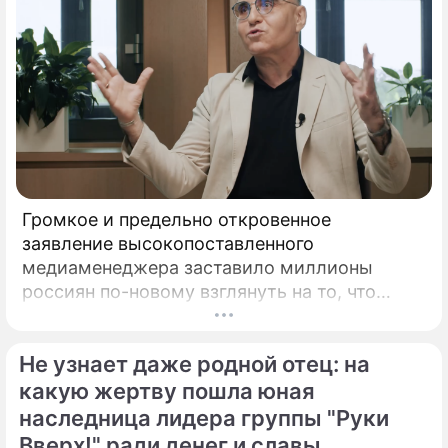
Громкое и предельно откровенное
заявление высокопоставленного
медиаменеджера заставило миллионы
россиян по-новому взглянуть на то, что
годами происходит на экране главного
развлекательного телеканала страны.
Не узнает даже родной отец: на
Генеральный директор мощнейшего
холдинга "Газпром-медиа" Александр Жаров
какую жертву пошла юная
решился на неожидаемый и крайне острый
наследница лидера группы "Руки
демарш.
Вверх!" ради денег и славы