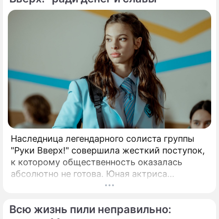
Наследница легендарного солиста группы
"Руки Вверх!" совершила жесткий поступок,
к которому общественность оказалась
абсолютно не готова. Юная актриса
Вероника Жукова, дочь бессменного лидера
группы "Руки Вверх!" Сергея Жукова,
Всю жизнь пили неправильно:
заставила взрогнуть своих многочисленных