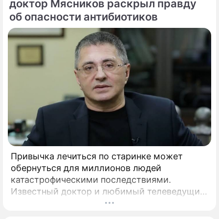
поклонников.
доктор Мясников раскрыл правду
об опасности антибиотиков
Привычка лечиться по старинке может
обернуться для миллионов людей
катастрофическими последствиями.
Известный доктор и любимый телеведущий
миллионов Александр Мясников обратил
внимание на колоссальный переворот в