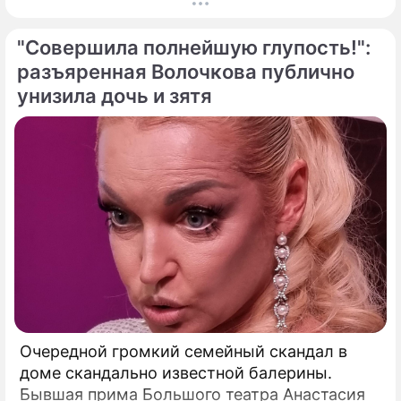
совершить невозможное и заглянуть в
самое сердце нашего светила с небывалой
"Совершила полнейшую глупость!":
доселе четкостью.
разъяренная Волочкова публично
унизила дочь и зятя
Очередной громкий семейный скандал в
доме скандально известной балерины.
Бывшая прима Большого театра Анастасия