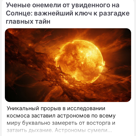
Ученые онемели от увиденного на
мировой медицине, который буквально
перечеркнул все наши прошлые
Солнце: важнейший ключ к разгадке
представления о здоровье.
главных тайн
Уникальный прорыв в исследовании
космоса заставил астрономов по всему
миру буквально замереть от восторга и
затаить дыхание. Астрономы сумели