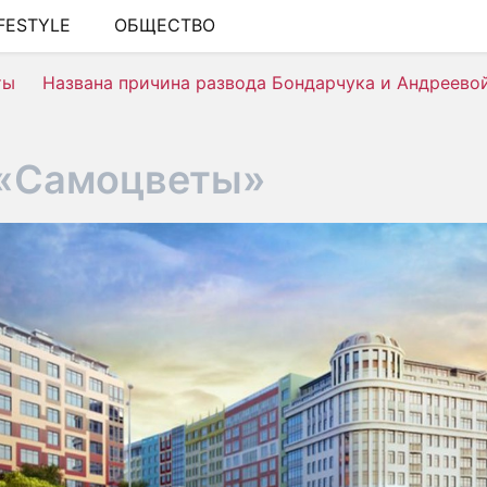
IFESTYLE
ОБЩЕСТВО
ШОУ-БИЗНЕС
ты
Названа причина развода Бондарчука и Андреево
АВТО
КИНО
«Самоцветы»
НЕДВИЖИМОСТЬ
ЗДОРОВЬЕ
ЭКОНОМИКА
ПРОИСШЕСТВИЯ
СОННИК
СТИЛЬ ЖИЗНИ
СЕРИАЛЫ
ИГРЫ