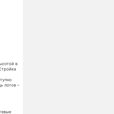
ысотой в
 Стройка
ступно
ь лотов –
тевые