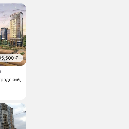
05,500 ₽
»
градский,