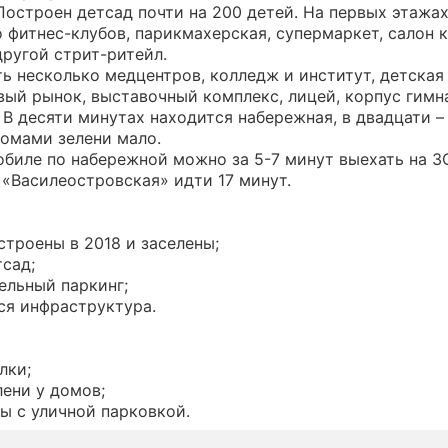
Построен детсад почти на 200 детей. На первых этажа
 фитнес-клубов, парикмахерская, супермаркет, салон 
другой стрит-ритейл.
ь несколько медцентров, колледж и институт, детская
ый рынок, выставочный комплекс, лицей, корпус гимн
 В десяти минутах находится набережная, в двадцати –
домами зелени мало.
биле по набережной можно за 5-7 минут выехать на З
«Василеостровская» идти 17 минут.
строены в 2018 и заселены;
тсад;
ельный паркинг;
ся инфраструктура.
лки;
лени у домов;
ы с уличной парковкой.