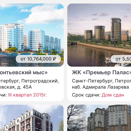
от 5,5
от 10,764,000 ₽
ЖК «Премьер Палас
онтьевский мыс»
Санкт-Петербург, Петро
тербург, Петроградский,
наб. Адмирала Лазарева
овская, д. 45А
Срок сдачи:
Дом сдан
ачи:
III квартал 2015г.