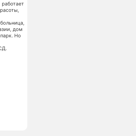
х работает
красоты,
 больница,
азии, дом
 парк. Но
СД.