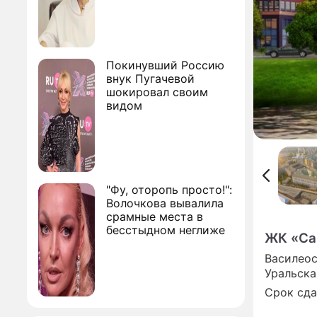
Покинувший Россию
внук Пугачевой
шокировал своим
видом
"Фу, оторопь просто!":
Волочкова вывалила
срамные места в
бесстыдном неглиже
ЖК «Са
Василеос
Уральская
Срок сда