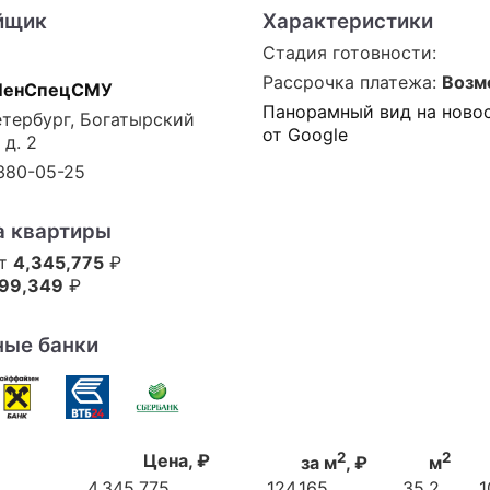
йщик
Характеристики
Стадия готовности:
Рассрочка платежа:
Возм
ЛенСпецСМУ
Панорамный вид на ново
тербург, Богатырский
от Google
 д. 2
 380-05-25
а квартиры
от
4,345,775
₽
99,349
₽
ные банки
2
2
Цена, ₽
за м
, ₽
м
4,345,775
124,165
35,2
1