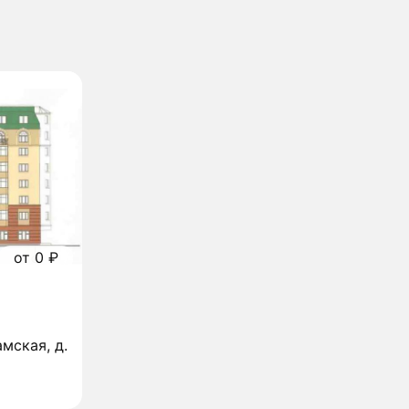
от 0 ₽
мская, д.