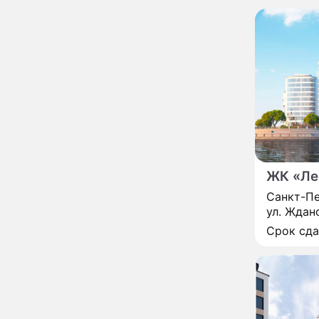
сделал важное
заявление
"Четырех мужей
13:36
похоронила": Шаляпин
увлекся тяжелобольной
сказочно богатой дамой
Павильоны здоровья с
12:46
бесплатной экспресс-
диагностикой
открываются в центре
Москвы
Ученые нашли способ
11:49
ЖК «Ле
заблокировать самые
Санкт-Пе
страшные воспоминания
ул. Ждан
Горы золота или
09:26
Срок сд
сокрушительный удар:
каким знакам зодиака
астрологи пророчат
счастье, а кому нищету
Ни в коем случае не
00:10
нарушайте этот
страшный запрет 5