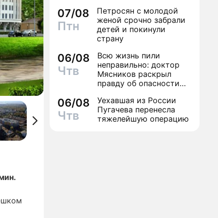
Петросян с молодой
07/08
женой срочно забрали
Птн
детей и покинули
страну
Всю жизнь пили
06/08
неправильно: доктор
Чтв
Мясников раскрыл
правду об опасности
антибиотиков
Уехавшая из России
06/08
Пугачева перенесла
Чтв
тяжелейшую операцию
мин.
ешком