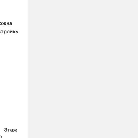
ожна
стройку
Этаж
0