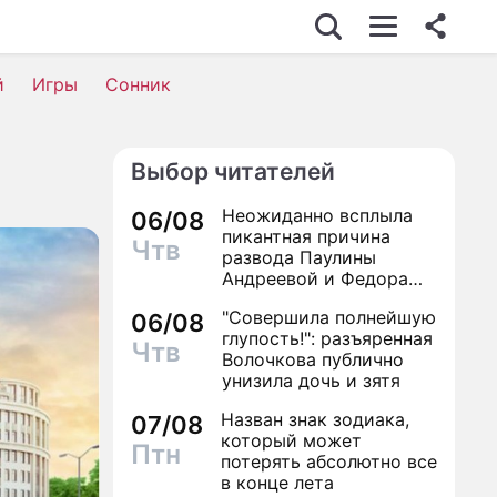
й
Игры
Сонник
Выбор читателей
Неожиданно всплыла
06/08
пикантная причина
Чтв
развода Паулины
Андреевой и Федора
Бондарчука
"Совершила полнейшую
06/08
глупость!": разъяренная
Чтв
Волочкова публично
унизила дочь и зятя
Назван знак зодиака,
07/08
который может
Птн
потерять абсолютно все
в конце лета