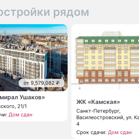
остройки рядом
от 9,579,082 ₽
мирал Ушаков»
ЖК «Камская»
ского, 21/1
Санкт-Петербург,
ачи:
Дом сдан
Василеостровский, ул. Ка
4
Срок сдачи:
Дом сдан