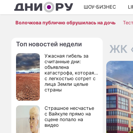
ШОУ-БИЗНЕС
L
Волочкова публично обрушилась на дочь
Тес
Топ новостей недели
ЖК 
Ужасная гибель за
считанные дни:
объявлена
катастрофа, которая
с легкостью сотрет с
лица Земли целые
страны
Страшное несчастье
с Вайкуле прямо на
сцене попало на
видео