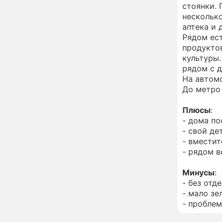
неправильно: доктор
стоянки. 
Мясников раскрыл
несколько
правду об опасности
аптека и 
антибиотиков
Рядом ест
Ученые онемели от
13:57
увиденного на Солнце:
продуктов
важнейший ключ к
культуры.
разгадке главных тайн
рядом с 
На автомо
Реставрация церкви
13:27
До метро 
Ильи Пророка на
Новгородском подворье
Плюсы
:
завершена – Мэр
Москвы
- дома по
"Совершила полнейшую
12:08
- свой де
глупость!": разъяренная
- вместит
Волочкова публично
- рядом в
унизила дочь и зятя
Уехавшая из России
Минусы
:
10:55
Пугачева перенесла
- без отде
тяжелейшую операцию
- мало зе
- проблем
Неожиданно всплыла
09:28
пикантная причина