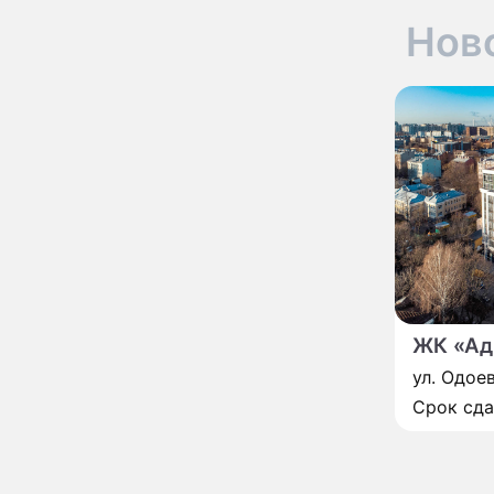
развода Паулины
Нов
Андреевой и Федора
Бондарчука
Огонь с небес сожжет
00:22
урожай и дом:
страшный запрет 6
августа, о котором
молчат старики
От Преснякова до
18:13
Байсарова: сияющая
Орбакайте вывезла в
Европу всех детей от
разных мужчин
"Срочно выходить из
17:19
роли": перепуганная
Бородина едва не увела
чужого мужа на красной
ЖК «Ад
дорожке
Депутат Чаплин
15:14
ул. Одоев
предложил запретить
мойку машин и
Срок сд
торговлю во дворах
Внезапно отменивший
15:08
концерты Григорий Лепс