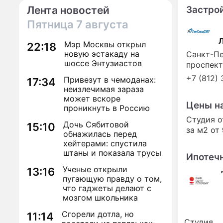
Застро
Лента новостей
Пятница
7 августа
Мэр Москвы открыл
22:18
новую эстакаду на
Санкт-Пе
шоссе Энтузиастов
проспект
+7 (812)
Привезут в чемоданах:
17:34
неизлечимая зараза
может вскоре
Цены н
проникнуть в Россию
Студия 
Дочь Сябитовой
15:10
за м2 от
обнажилась перед
хейтерами: спустила
штаны и показала трусы
Ипотеч
Ученые открыли
13:16
пугающую правду о том,
что гаджеты делают с
мозгом школьника
Сгорели дотла, но
11:14
Студия