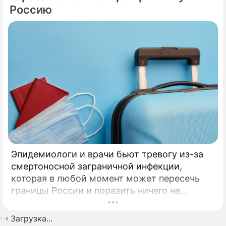
Россию
Эпидемиологи и врачи бьют тревогу из-за
смертоносной заграничной инфекции,
которая в любой момент может пересечь
границы России и поразить ничего не
подозревающих граждан. Россию
предупредили о реальной и крайне опасной
Загрузка...