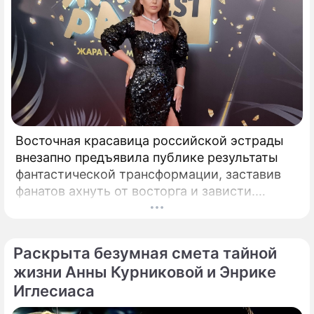
Восточная красавица российской эстрады
внезапно предъявила публике результаты
фантастической трансформации, заставив
фанатов ахнуть от восторга и зависти.
Знаменитая певица Жасмин всегда
славилась аппетитными восточными
формами, однако ее свежие снимки
Раскрыта безумная смета тайной
спровоцировали настоящую бурю в Сети.
жизни Анны Курниковой и Энрике
Иглесиаса