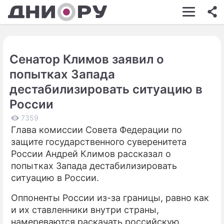
ШОУ-БИЗНЕС
АВТО
Сенатор Климов заявил о
КИНО
попытках Запада
НЕДВИЖИМОСТЬ
дестабилизировать ситуацию в
России
ЗДОРОВЬЕ
7359
ЭКОНОМИКА
Глава комиссии Совета Федерации по
защите государственного суверенитета
ПРОИСШЕСТВИЯ
России Андрей Климов рассказал о
СОННИК
попытках Запада дестабилизировать
ситуацию в России.
СТИЛЬ ЖИЗНИ
Оппоненты России из-за границы, равно как
СЕРИАЛЫ
и их ставленники внутри страны,
намереваются раскачать российскую
ИГРЫ