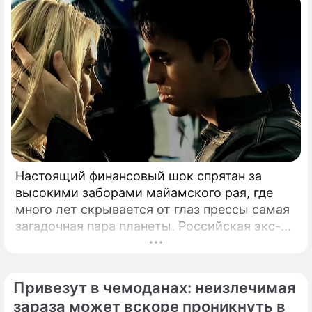
Настоящий финансовый шок спрятан за
высокими заборами майамского рая, где
много лет скрывается от глаз прессы самая
загадочная пара планеты. Российская экс-
теннисистка Анна Курникова и испанский
поп-идол Энрике Иглесиас уже больше
двадцати лет удерживают статус одной из
Привезут в чемоданах: неизлечимая
самых закрытых и непубличных пар
зараза может вскоре проникнуть в
мирового шоу-бизнеса.