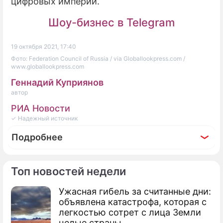
цифровых империй.
Шоу-бизнес в Telegram
19 октября 2021, 17:40
Фото: Federation Council of Russia / via Globallookpress.com /
www.globallookpress.com
Геннадий Куприянов
автор
РИА Новости
✓ Надежный источник
Подробнее
Топ новостей недели
Ужасная гибель за считанные дни:
По теме
объявлена катастрофа, которая с
легкостью сотрет с лица Земли
Володин: Развитие новых технологий
целые страны