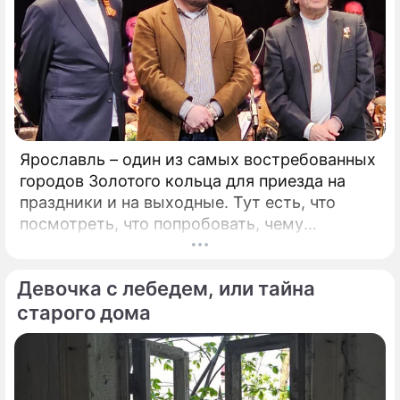
Ярославль – один из самых востребованных
городов Золотого кольца для приезда на
праздники и на выходные. Тут есть, что
посмотреть, что попробовать, чему
удивиться. Популяризации города во многом
способствует и Юрий Башмет, который уже
Девочка с лебедем, или тайна
на протяжении 17 лет устраивает тут
Международный музыкальный фестиваль.
старого дома
Этот форум, который проводит самый
известный альтист и дирижер страны, –
явление уникальное.