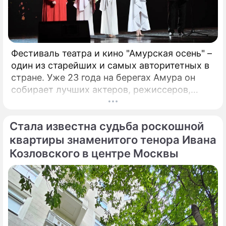
Фестиваль театра и кино "Амурская осень" –
один из старейших и самых авторитетных в
стране. Уже 23 года на берегах Амура он
собирает лучших актеров, режиссеров,
музыкантов. Недавно он стал
международным. Только что форум,
Стала известна судьба роскошной
который проходит в Благовещенске, назвал
победителей. Это те ленты и спектакли,
квартиры знаменитого тенора Ивана
которые обязательно надо посмотреть!
Козловского в центре Москвы
Зрителями фестиваля стали больше 17
тысяч человек, а гостями – свыше 400
человек.