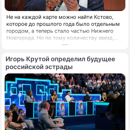
Не на каждой карте можно найти Кстово,
которое до прошлого года было отдельным
городом, а теперь стало частью Нижнего
Новгорода. Но по тому количеству звезд,
которые приезжают сюда каждый год,
Кстово даст фору многим крупным городам.
Игорь Крутой определил будущее
Повод – открытый российский
кинофестиваль "КСТОкино". В этом году он
российской эстрады
прошёл уже в четвертый раз. Кстово
настолько живописно, что его окрестности
часто становятся натурой для съемок
фильмов.