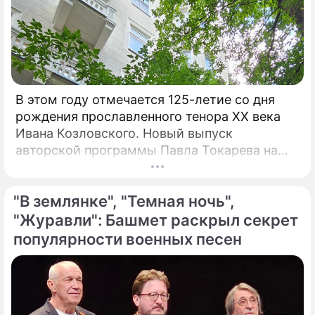
В этом году отмечается 125-летие со дня
рождения прославленного тенора XX века
Ивана Козловского. Новый выпуск
авторской программы Павла Токарева на
платформе VK "Сады искусств" посвящен
этому певцу. "С 30-х годов прошлого
"В землянке", "Темная ночь",
столетия Козловский являлся не просто
популярным певцом, а считался богом и
"Журавли": Башмет раскрыл секрет
идолом для всего советского народа", –
популярности военных песен
говорит Токарев.