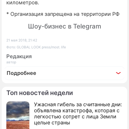
километров.
* Организация запрещена на территории РФ
Шоу-бизнес в Telegram
21 мая 2018, 21:42
Фото: GLOBAL LOOK press/most. life
Редакция
автор
Подробнее
Топ новостей недели
Ужасная гибель за считанные дни:
По теме
объявлена катастрофа, которая с
легкостью сотрет с лица Земли
Продолжение: Порошенко
целые страны
решил убивать ради срыва