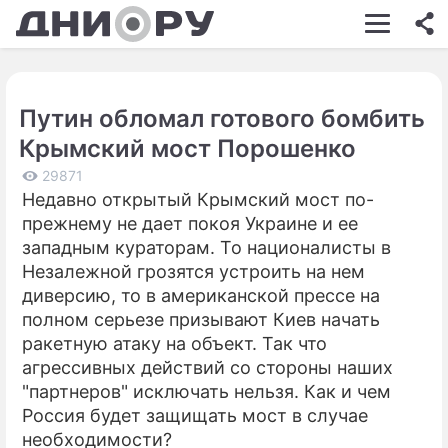
ШОУ-БИЗНЕС
АВТО
Путин обломал готового бомбить
КИНО
Крымский мост Порошенко
НЕДВИЖИМОСТЬ
29871
Недавно открытый Крымский мост по-
ЗДОРОВЬЕ
прежнему не дает покоя Украине и ее
ЭКОНОМИКА
западным кураторам. То националисты в
Незалежной грозятся устроить на нем
ПРОИСШЕСТВИЯ
диверсию, то в американской прессе на
полном серьезе призывают Киев начать
СОННИК
ракетную атаку на объект. Так что
СТИЛЬ ЖИЗНИ
агрессивных действий со стороны наших
"партнеров" исключать нельзя. Как и чем
СЕРИАЛЫ
Россия будет защищать мост в случае
необходимости?
ИГРЫ