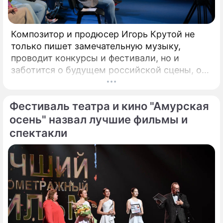
Композитор и продюсер Игорь Крутой не
только пишет замечательную музыку,
проводит конкурсы и фестивали, но и
заботится о будущем российской сцены, о
том, кто будет петь завтра. Именно для
этого с 2008 года он проводит конкурс
Фестиваль театра и кино "Амурская
"Детская Новая волна". Его задачи –
предоставлять юным артистам
осень" назвал лучшие фильмы и
возможность заявить о своём вокальном
спектакли
даровании на профессиональной сцене,
открывать слушателям новые имена
талантливых исполнителей из разных
городов России.