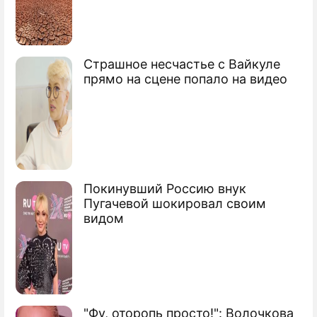
ЧМ-2018
Страшное несчастье с Вайкуле
прямо на сцене попало на видео
Порошенко грозит России трибуналом
из-за Крымского моста
Зачем России Крымский мост
В США раскрыли план уничтожения
Покинувший Россию внук
Пугачевой шокировал своим
Крымского моста
видом
Сюжеты
Новости Украины
Петр Алексеевич Порошенко
бывший президент Украины
"Фу, оторопь просто!": Волочкова