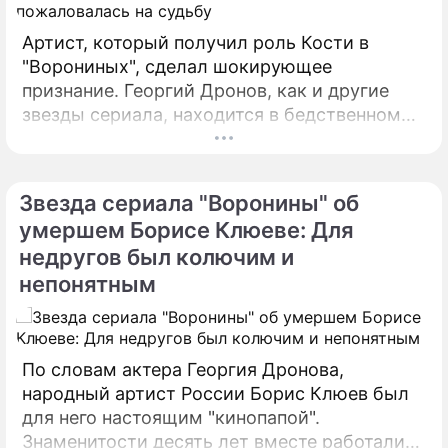
Артист, который получил роль Кости в
"Ворониных", сделал шокирующее
признание. Георгий Дронов, как и другие
звезды сериала, находится в бедственном
положении. После смерти Бориса Клюева у
команды сериала "Воронины" появились
серьезные финансовые проблемы.
Звезда сериала "Воронины" об
умершем Борисе Клюеве: Для
недругов был колючим и
непонятным
По словам актера Георгия Дронова,
народный артист России Борис Клюев был
для него настоящим "кинопапой".
Знаменитости десять лет вместе работали