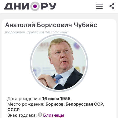
ШОУ-БИЗНЕС
АВТО
Анатолий Борисович Чубайс
председатель правления ОАО "Роснано"
КИНО
НЕДВИЖИМОСТЬ
ЗДОРОВЬЕ
ЭКОНОМИКА
ПРОИСШЕСТВИЯ
СОННИК
СТИЛЬ ЖИЗНИ
Дата рождения:
16 июня 1955
Место рождения:
Борисов, Белорусская ССР,
СЕРИАЛЫ
СССР
Знак зодиака:
Близнецы
ИГРЫ